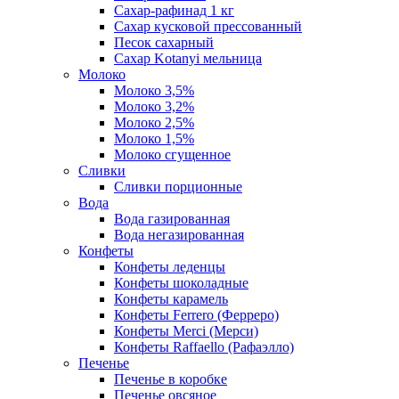
Сахар-рафинад 1 кг
Сахар кусковой прессованный
Песок сахарный
Сахар Kotanyi мельница
Молоко
Молоко 3,5%
Молоко 3,2%
Молоко 2,5%
Молоко 1,5%
Молоко сгущенное
Сливки
Сливки порционные
Вода
Вода газированная
Вода негазированная
Конфеты
Конфеты леденцы
Конфеты шоколадные
Конфеты карамель
Конфеты Ferrero (Ферреро)
Конфеты Merci (Мерси)
Конфеты Raffaello (Рафаэлло)
Печенье
Печенье в коробке
Печенье овсяное