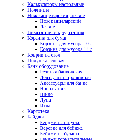
Калькуляторы настольные
Ножницы
Нож канцелярский, лезвие
Нож канцелярский
Лезвие
Визитницы и кредитницы
Корзина для бумаг
Корзина для мусора 10 л
Корзина для мусора 14 л
Коврик на стол
Подушка гелевая
Банк оборудование
Резинка банковская
Лента, нить прошивная
Аксессуары для банка
Напальчник
Шило
Лупа
Игла
Картотека
Бейджи
Бейджи на шнурке
Веревка для бейджа
Бейджи на булавке
Бейджи горизонтальные