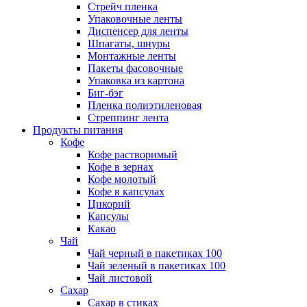
Стрейч пленка
Упаковочные ленты
Диспенсер для ленты
Шпагаты, шнуры
Монтажные ленты
Пакеты фасовочные
Упаковка из картона
Биг-бэг
Пленка полиэтиленовая
Стреппинг лента
Продукты питания
Кофе
Кофе растворимый
Кофе в зернах
Кофе молотый
Кофе в капсулах
Цикорий
Капсулы
Какао
Чай
Чай черный в пакетиках 100
Чай зеленый в пакетиках 100
Чай листовой
Сахар
Сахар в стиках