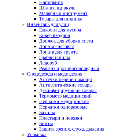
Напильник
Штангенциркуль
Малярный инструмент
Товары для пикника
Инвентарь для улиц
Ёмкости для мусора
Ковер входной
Движок для уборки снега
Лопата снеговая
Лопата для грунта
Грабли и вилы
Ледоруб
Реагент противогололедный
Спецодежда и медизделия
Аптечки первой помощи
Антисептические товары
Дезинфицирующие товары
Термометр медицинский
Перчатки медицинские
Перчатки одноразовые
Бахилы
Пластыри и повязки
Бинты
Защита зрения, слуха, дыхания
Упаковка