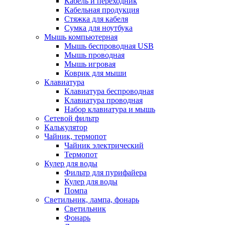
Кабель и переходник
Кабельная продукция
Стяжка для кабеля
Сумка для ноутбука
Мышь компьютерная
Мышь беспроводная USB
Мышь проводная
Мышь игровая
Коврик для мыши
Клавиатура
Клавиатура беспроводная
Клавиатура проводная
Набор клавиатура и мышь
Сетевой фильтр
Калькулятор
Чайник, термопот
Чайник электрический
Термопот
Кулер для воды
Фильтр для пурифайера
Кулер для воды
Помпа
Светильник, лампа, фонарь
Светильник
Фонарь