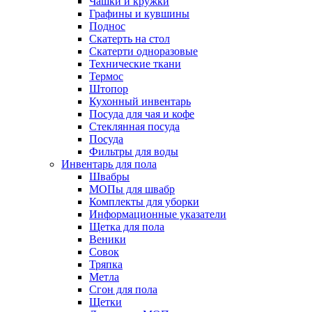
Чашки и кружки
Графины и кувшины
Поднос
Скатерть на стол
Скатерти одноразовые
Технические ткани
Термос
Штопор
Кухонный инвентарь
Посуда для чая и кофе
Стеклянная посуда
Посуда
Фильтры для воды
Инвентарь для пола
Швабры
МОПы для швабр
Комплекты для уборки
Информационные указатели
Щетка для пола
Веники
Совок
Тряпка
Метла
Сгон для пола
Щетки