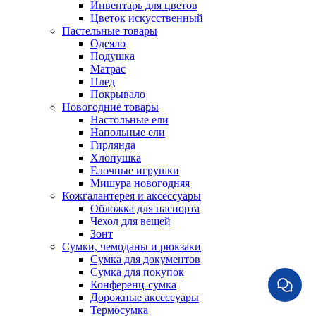
Инвентарь для цветов
Цветок искусственный
Пастельные товары
Одеяло
Подушка
Матрас
Плед
Покрывало
Новогодние товары
Настольные ели
Напольные ели
Гирлянда
Хлопушка
Елочные игрушки
Мишура новогодняя
Кожгалантерея и аксессуары
Обложка для паспорта
Чехол для вещей
Зонт
Сумки, чемоданы и рюкзаки
Сумка для документов
Сумка для покупок
Конференц-сумка
Дорожные аксессуары
Термосумка