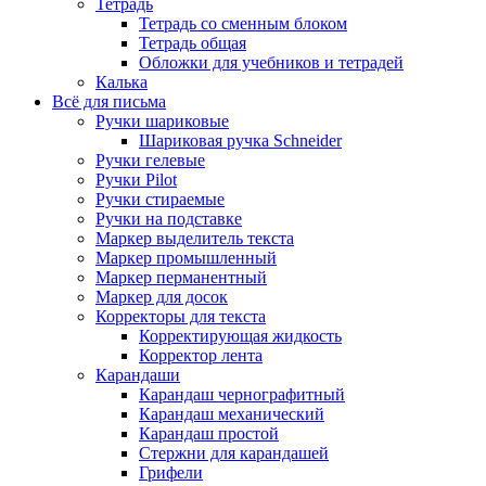
Тетрадь
Тетрадь со сменным блоком
Тетрадь общая
Обложки для учебников и тетрадей
Калька
Всё для письма
Ручки шариковые
Шариковая ручка Schneider
Ручки гелевые
Ручки Pilot
Ручки стираемые
Ручки на подставке
Маркер выделитель текста
Маркер промышленный
Маркер перманентный
Маркер для досок
Корректоры для текста
Корректирующая жидкость
Корректор лента
Карандаши
Карандаш чернографитный
Карандаш механический
Карандаш простой
Стержни для карандашей
Грифели