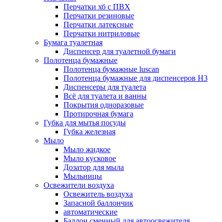
Перчатки хб с ПВХ
Перчатки резиновые
Перчатки латексные
Перчатки нитриловые
Бумага туалетная
Диспенсер для туалетной бумаги
Полотенца бумажные
Полотенца бумажные luscan
Полотенца бумажные для диспенсеров H3
Диспенсеры для туалета
Всё для туалета и ванны
Покрытия одноразовые
Протирочная бумага
Губка для мытья посуды
Губка железная
Мыло
Мыло жидкое
Мыло кусковое
Дозатор для мыла
Мыльницы
Освежители воздуха
Освежитель воздуха
Запасной баллончик
автоматические
Баллон сменный для автоосвежителя