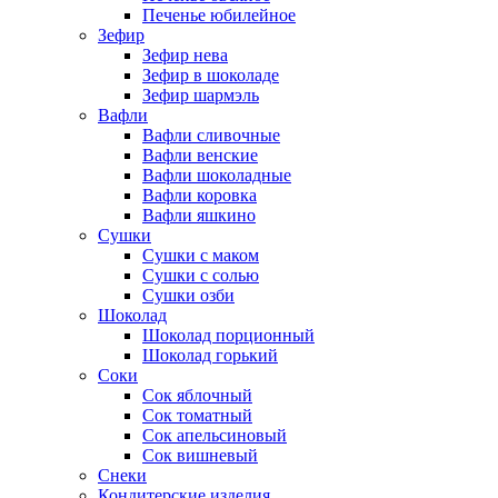
Печенье юбилейное
Зефир
Зефир нева
Зефир в шоколаде
Зефир шармэль
Вафли
Вафли сливочные
Вафли венские
Вафли шоколадные
Вафли коровка
Вафли яшкино
Сушки
Сушки с маком
Сушки с солью
Сушки озби
Шоколад
Шоколад порционный
Шоколад горький
Соки
Сок яблочный
Сок томатный
Сок апельсиновый
Сок вишневый
Снеки
Кондитерские изделия