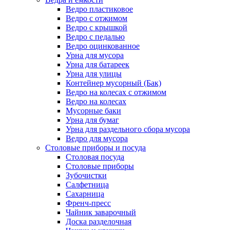
Ведро пластиковое
Ведро с отжимом
Ведро с крышкой
Ведро с педалью
Ведро оцинкованное
Урна для мусора
Урна для батареек
Урна для улицы
Контейнер мусорный (Бак)
Ведро на колесах с отжимом
Ведро на колесах
Мусорные баки
Урна для бумаг
Урна для раздельного сбора мусора
Ведро для мусора
Столовые приборы и посуда
Столовая посуда
Столовые приборы
Зубочистки
Салфетница
Сахарница
Френч-пресс
Чайник заварочный
Доска разделочная