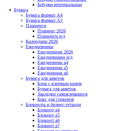
Бейджи вертикальные
Бумага
Бумага формат А4
Бумага формат А3
Планинги
Планинг 2026
Планинги н/д
Календари 2026
Ежедневники
Ежедневник 2026
Ежедневники н/д
Ежедневник а4
Ежедневник а5
Ежедневник а6
Бумага для заметок
Блок с клеевым краем
Бумага для заметок
Закладки самоклеящиеся
Бокс для стикеров
Блокноты и бизнес-тетради
Блокнот а4
Блокнот а5
Блокнот а6
Блокнот а7
Блокнот на спирали