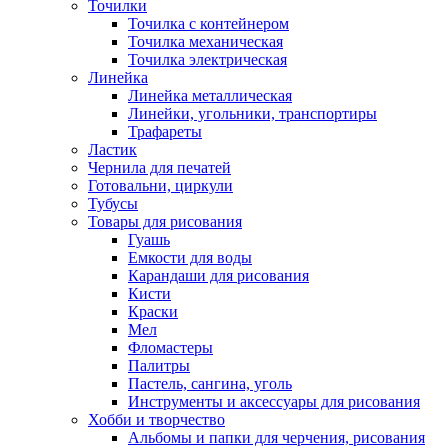
Точилки
Точилка с контейнером
Точилка механическая
Точилка электрическая
Линейка
Линейка металлическая
Линейки, угольники, транспортиры
Трафареты
Ластик
Чернила для печатей
Готовальни, циркули
Тубусы
Товары для рисования
Гуашь
Емкости для воды
Карандаши для рисования
Кисти
Краски
Мел
Фломастеры
Палитры
Пастель, сангина, уголь
Инструменты и аксессуары для рисования
Хобби и творчество
Альбомы и папки для черчения, рисования