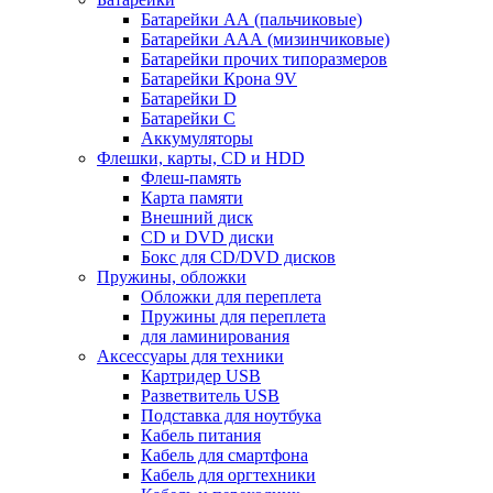
Батарейки АА (пальчиковые)
Батарейки ААА (мизинчиковые)
Батарейки прочих типоразмеров
Батарейки Крона 9V
Батарейки D
Батарейки С
Аккумуляторы
Флешки, карты, CD и HDD
Флеш-память
Карта памяти
Внешний диск
CD и DVD диски
Бокс для CD/DVD дисков
Пружины, обложки
Обложки для переплета
Пружины для переплета
для ламинирования
Аксессуары для техники
Картридер USB
Разветвитель USB
Подставка для ноутбука
Кабель питания
Кабель для смартфона
Кабель для оргтехники