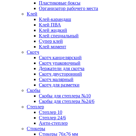
Пластиковые боксы
Организатор рабочего места
Клей
Клей-карандаш
Клей ПВА
Клей жидкий
Клей специальный
Супер клей
Клей момент
Скотч
Скотч канцелярский
Скотч упаковочный
Держатели для скотча
Скотч двусторонний
Скотч малярный
Скотч для разметки
Скобы
Скобы для степлера №10
Скобы для степлера №24/6
Степлер
Степлер 10
Степлер 24/6
Анти-степлер
Стикеры
Стикеры 76x76 мм