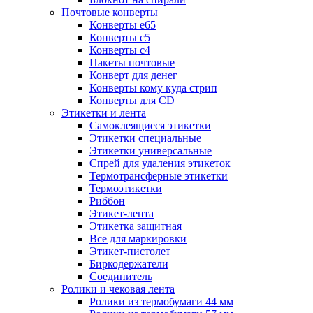
Почтовые конверты
Конверты е65
Конверты с5
Конверты с4
Пакеты почтовые
Конверт для денег
Конверты кому куда стрип
Конверты для CD
Этикетки и лента
Самоклеящиеся этикетки
Этикетки специальные
Этикетки универсальные
Спрей для удаления этикеток
Термотрансферные этикетки
Термоэтикетки
Риббон
Этикет-лента
Этикетка защитная
Все для маркировки
Этикет-пистолет
Биркодержатели
Соединитель
Ролики и чековая лента
Ролики из термобумаги 44 мм