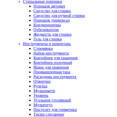
Стиральные порошки
Порошок автомат
Средство для стирки
Средство для ручной стирки
Порошок универсал
Кондиционеры
Отбеливатели
Жидкость для стирки
Гель для стирки
Инструменты и инвентарь
Стремянка
Набор инструмента
Контейнер для хранения
Контейнер полочный
Ящик для хранения
Промышленная тара
Расходник инструмента
Отвертки
Рулетка
Мультиметр
Уровень
Угольник столярный
Мультитул
Пистолет для герметика
Тиски слесарные