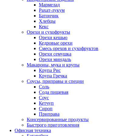
Мармелад
Рахат-лукум
Батончик
Хлебцы
Кекс
Орехи и сухофрукты
Орехи кешью
Кедровые орехи
Смесь орехов и сухофруктов
Орехи семушка
Орехи миндаль
Макароны, мука и крупы
Крупа Рис
Крупа Гречка
Соусы, приправы и специи
Соль
Сода пищевая
Соус
Кетчуп
Сироп
Приправа
Консервированные продукты
Быстрого приготовления
Офисная техника
Батарейки