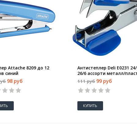
ер Attache 8209 до 12
Антистеплер Deli E0231 24/
ов синий
26/6 ассорти металл/плас
коробка
98 руб
99 руб
руб
111 руб
ПИТЬ
КУПИТЬ