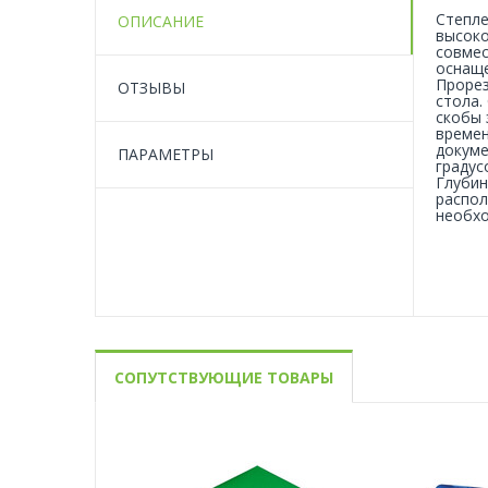
Степле
ОПИСАНИЕ
высоко
совмес
оснаще
Прорез
ОТЗЫВЫ
стола.
скобы 
времен
докуме
ПАРАМЕТРЫ
градус
Глубин
распол
необхо
СОПУТСТВУЮЩИЕ ТОВАРЫ