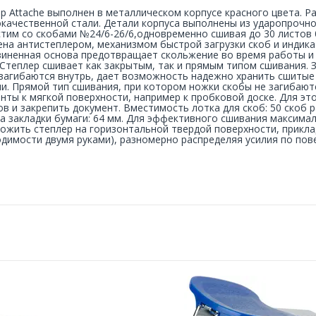
р Attache выполнен в металлическом корпусе красного цвета. 
качественной стали. Детали корпуса выполнены из ударопрочно
тим со скобами №24/6-26/6,одновременно сшивая до 30 листов 
на антистеплером, механизмом быстрой загрузки скоб и индика
иненная основа предотвращает скольжение во время работы и 
 Степлер сшивает как закрытым, так и прямым типом сшивания.
загибаются внутрь, дает возможность надежно хранить сшитые
и. Прямой тип сшивания, при котором ножки скобы не загибают
нты к мягкой поверхности, например к пробковой доске. Для эт
ов и закрепить документ. Вместимость лотка для скоб: 50 скоб 
а закладки бумаги: 64 мм. Для эффективного сшивания максим
ожить степлер на горизонтальной твердой поверхности, приклад
димости двумя руками), разномерно распределяя усилия по пов