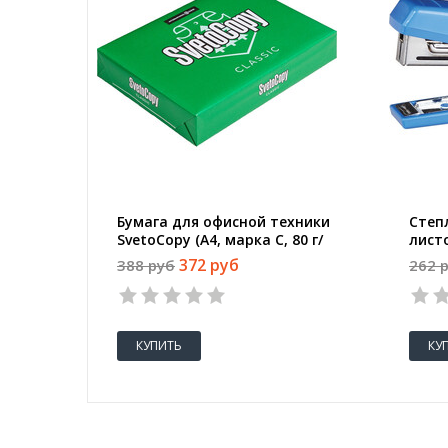
Бумага для офисной техники
Степл
SvetoCopy (A4, марка C, 80 г/
лист
кв.м, 500 листов)
372 руб
388 руб
262 
КУПИТЬ
КУ