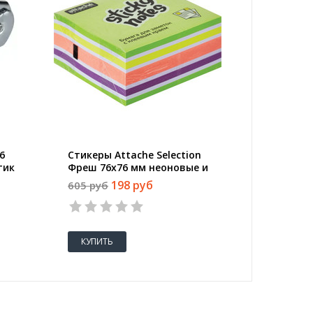
6
Стикеры Attache Selection
Подстав
тик
Фреш 76х76 мм неоновые и
канцеля
пастельные 5 цветов (1 блок,
белая
198 руб
605 руб
133 руб
400 листов)
КУПИТЬ
КУПИТ