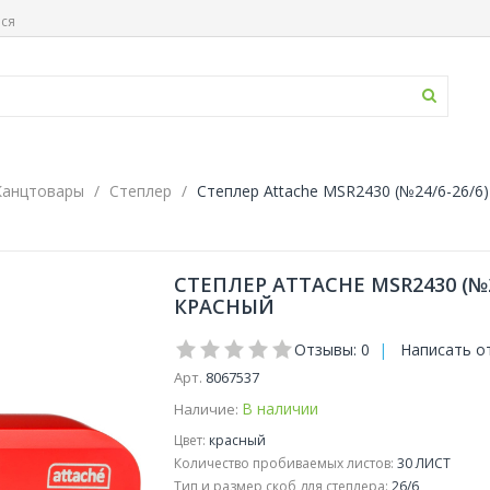
ься
Канцтовары
Степлер
Степлер Attache MSR2430 (№24/6-26/6)
СТЕПЛЕР ATTACHE MSR2430 (№2
КРАСНЫЙ
Отзывы: 0
|
Написать о
Арт.
8067537
В наличии
Наличие:
Цвет:
красный
Количество пробиваемых листов:
30 ЛИСТ
Тип и размер скоб для степлера:
26/6