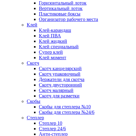
Горизонтальный лоток
Вертикальный лоток
Пластиковые боксы
Организатор рабочего места
Клей
Клей-карандаш
Клей ПВА
Клей жидкий
Клей специальный
Супер клей
Клей момент
Скотч
Скотч канцелярский
Скотч упаковочный
Держатели для скотча
Скотч двусторонний
Скотч малярный
Скотч для разметки
Скобы
Скобы для степлера №10
Скобы для степлера №24/6
Степлер
Степлер 10
Степлер 24/6
Анти-степлер