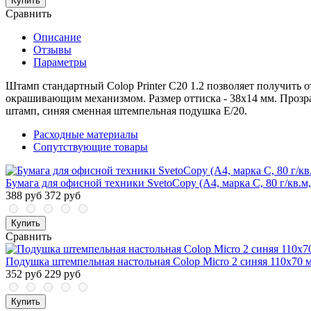
Купить
Сравнить
Описание
Отзывы
Параметры
Штамп стандартный Colop Printer C20 1.2 позволяет получить
окрашивающим механизмом. Размер оттиска - 38x14 мм. Прозра
штамп, синяя сменная штемпельная подушка E/20.
Расходные материалы
Сопутствующие товары
Бумага для офисной техники SvetoCopy (A4, марка C, 80 г/кв.м,
388 руб
372 руб
Купить
Сравнить
Подушка штемпельная настольная Colop Micro 2 синяя 110x70 
352 руб
229 руб
Купить