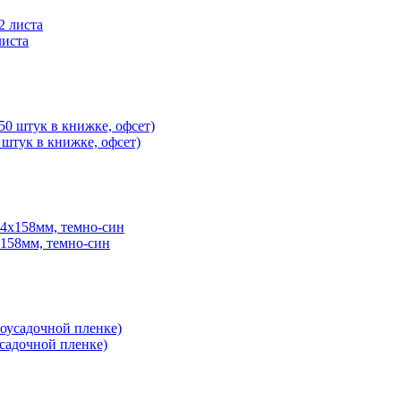
листа
 штук в книжке, офсет)
x158мм, темно-син
усадочной пленке)