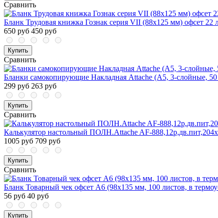
Сравнить
Бланк Трудовая книжка Гознак серия VII (88x125 мм) офсет 22 
650 руб
450 руб
Купить
Сравнить
Бланки самокопирующие Накладная Attache (A5, 3-слойные, 50
299 руб
263 руб
Купить
Сравнить
Калькулятор настольный ПОЛН.Attache AF-888,12р,дв.пит,204
1005 руб
709 руб
Купить
Сравнить
Бланк Товарный чек офсет А6 (98х135 мм, 100 листов, в термо
56 руб
40 руб
Купить