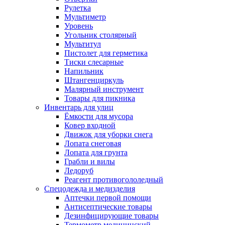
Рулетка
Мультиметр
Уровень
Угольник столярный
Мультитул
Пистолет для герметика
Тиски слесарные
Напильник
Штангенциркуль
Малярный инструмент
Товары для пикника
Инвентарь для улиц
Ёмкости для мусора
Ковер входной
Движок для уборки снега
Лопата снеговая
Лопата для грунта
Грабли и вилы
Ледоруб
Реагент противогололедный
Спецодежда и медизделия
Аптечки первой помощи
Антисептические товары
Дезинфицирующие товары
Термометр медицинский