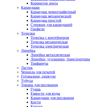
Корректор лента
Карандаши
Карандаш чернографитный
Карандаш механический
Карандаш простой
Стержни для карандашей
Грифели
Точилки
Точилка с контейнером
Точилка механическая
Точилка электрическая
Линейка
Линейка металлическая
Линейки, угольники, транспортиры
Трафареты
Ластик
Чернила для печатей
Готовальни, циркули
Тубусы
Товары для рисования
Гуашь
Емкости для воды
Карандаши для рисования
Кисти
Краски