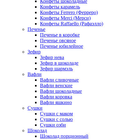
Конфеты шоколадные
Конфеты карамель
Конфеты Ferrero (Ферреро)
Конфеты Merci (Мерси)
Конфеты Raffaello (Рафаэлло)
Печенье
Печенье в коробке
Печенье овсяное
Печенье юбилейное
Зефир
Зефир нева
Зефир в шоколаде
Зефир шармэль
Вафли
Вафли сливочные
Вафли венские
Вафли шоколадные
Вафли коровка
Вафли яшкино
Сушки
Сушки с маком
Сушки с солью
Сушки озби
Шоколад
Шоколад порционный