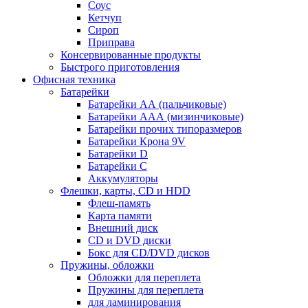
Соус
Кетчуп
Сироп
Приправа
Консервированные продукты
Быстрого приготовления
Офисная техника
Батарейки
Батарейки АА (пальчиковые)
Батарейки ААА (мизинчиковые)
Батарейки прочих типоразмеров
Батарейки Крона 9V
Батарейки D
Батарейки С
Аккумуляторы
Флешки, карты, CD и HDD
Флеш-память
Карта памяти
Внешний диск
CD и DVD диски
Бокс для CD/DVD дисков
Пружины, обложки
Обложки для переплета
Пружины для переплета
для ламинирования