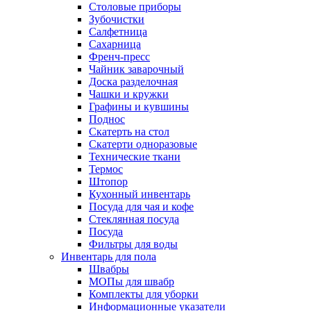
Столовые приборы
Зубочистки
Салфетница
Сахарница
Френч-пресс
Чайник заварочный
Доска разделочная
Чашки и кружки
Графины и кувшины
Поднос
Скатерть на стол
Скатерти одноразовые
Технические ткани
Термос
Штопор
Кухонный инвентарь
Посуда для чая и кофе
Стеклянная посуда
Посуда
Фильтры для воды
Инвентарь для пола
Швабры
МОПы для швабр
Комплекты для уборки
Информационные указатели