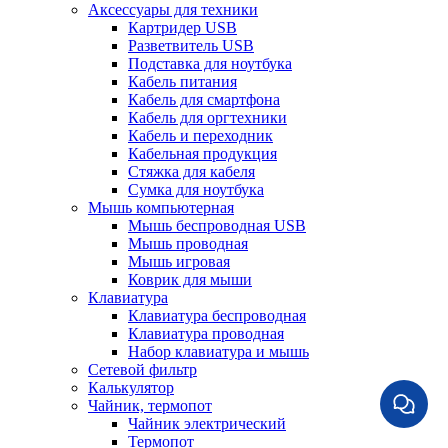
Аксессуары для техники
Картридер USB
Разветвитель USB
Подставка для ноутбука
Кабель питания
Кабель для смартфона
Кабель для оргтехники
Кабель и переходник
Кабельная продукция
Стяжка для кабеля
Сумка для ноутбука
Мышь компьютерная
Мышь беспроводная USB
Мышь проводная
Мышь игровая
Коврик для мыши
Клавиатура
Клавиатура беспроводная
Клавиатура проводная
Набор клавиатура и мышь
Сетевой фильтр
Калькулятор
Чайник, термопот
Чайник электрический
Термопот