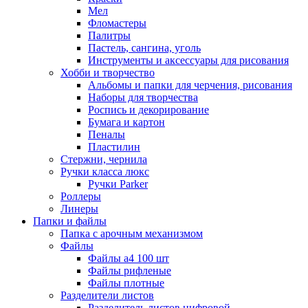
Мел
Фломастеры
Палитры
Пастель, сангина, уголь
Инструменты и аксессуары для рисования
Хобби и творчество
Альбомы и папки для черчения, рисования
Наборы для творчества
Роспись и декорирование
Бумага и картон
Пеналы
Пластилин
Стержни, чернила
Ручки класса люкс
Ручки Parker
Роллеры
Линеры
Папки и файлы
Папка с арочным механизмом
Файлы
Файлы а4 100 шт
Файлы рифленые
Файлы плотные
Разделители листов
Разделитель листов цифровой