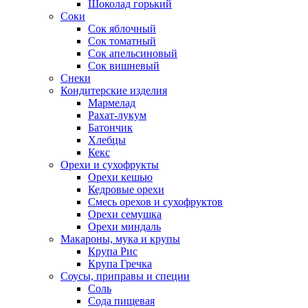
Шоколад горький
Соки
Сок яблочный
Сок томатный
Сок апельсиновый
Сок вишневый
Снеки
Кондитерские изделия
Мармелад
Рахат-лукум
Батончик
Хлебцы
Кекс
Орехи и сухофрукты
Орехи кешью
Кедровые орехи
Смесь орехов и сухофруктов
Орехи семушка
Орехи миндаль
Макароны, мука и крупы
Крупа Рис
Крупа Гречка
Соусы, приправы и специи
Соль
Сода пищевая