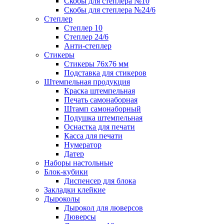
Скобы для степлера №10
Скобы для степлера №24/6
Степлер
Степлер 10
Степлер 24/6
Анти-степлер
Стикеры
Стикеры 76x76 мм
Подставка для стикеров
Штемпельная продукция
Краска штемпельная
Печать самонаборная
Штамп самонаборный
Подушка штемпельная
Оснастка для печати
Касса для печати
Нумератор
Датер
Наборы настольные
Блок-кубики
Диспенсер для блока
Закладки клейкие
Дыроколы
Дырокол для люверсов
Люверсы