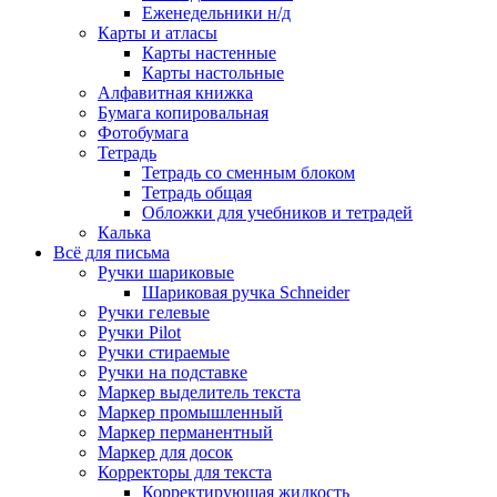
Еженедельники н/д
Карты и атласы
Карты настенные
Карты настольные
Алфавитная книжка
Бумага копировальная
Фотобумага
Тетрадь
Тетрадь со сменным блоком
Тетрадь общая
Обложки для учебников и тетрадей
Калька
Всё для письма
Ручки шариковые
Шариковая ручка Schneider
Ручки гелевые
Ручки Pilot
Ручки стираемые
Ручки на подставке
Маркер выделитель текста
Маркер промышленный
Маркер перманентный
Маркер для досок
Корректоры для текста
Корректирующая жидкость