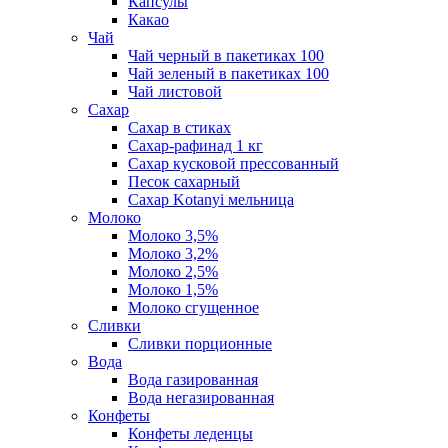
Капсулы
Какао
Чай
Чай черный в пакетиках 100
Чай зеленый в пакетиках 100
Чай листовой
Сахар
Сахар в стиках
Сахар-рафинад 1 кг
Сахар кусковой прессованный
Песок сахарный
Сахар Kotanyi мельница
Молоко
Молоко 3,5%
Молоко 3,2%
Молоко 2,5%
Молоко 1,5%
Молоко сгущенное
Сливки
Сливки порционные
Вода
Вода газированная
Вода негазированная
Конфеты
Конфеты леденцы