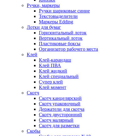
Ручки, маркеры
Ручки шариковые синие
Текстовыделители
Маркеры Edding
Лотки для бумаг
Горизонтальный лоток
Вертикальный лоток
Пластиковые боксы
Организатор рабочего места
Клей
Клей-карандаш
Клей ПВА
Клей жидкий
Клей специальный
Супер клей
Клей момент
Скотч
Скотч канцелярский
Скотч упаковочный
Держатели для скотча
Скотч двусторонний
Скотч малярный
Скотч для разметки
Скобы