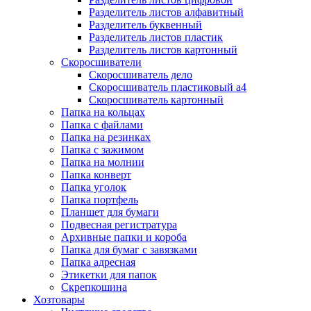
Разделитель листов алфавитный
Разделитель буквенный
Разделитель листов пластик
Разделитель листов картонный
Скоросшиватели
Скоросшиватель дело
Скоросшиватель пластиковый а4
Скоросшиватель картонный
Папка на кольцах
Папка с файлами
Папка на резинках
Папка с зажимом
Папка на молнии
Папка конверт
Папка уголок
Папка портфель
Планшет для бумаги
Подвесная регистратура
Архивные папки и короба
Папка для бумаг с завязками
Папка адресная
Этикетки для папок
Скрепкошина
Хозтовары