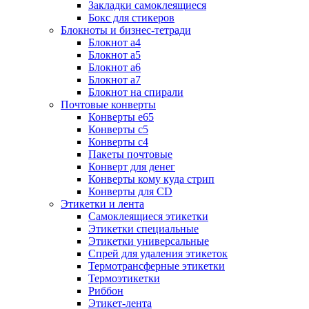
Закладки самоклеящиеся
Бокс для стикеров
Блокноты и бизнес-тетради
Блокнот а4
Блокнот а5
Блокнот а6
Блокнот а7
Блокнот на спирали
Почтовые конверты
Конверты е65
Конверты с5
Конверты с4
Пакеты почтовые
Конверт для денег
Конверты кому куда стрип
Конверты для CD
Этикетки и лента
Самоклеящиеся этикетки
Этикетки специальные
Этикетки универсальные
Спрей для удаления этикеток
Термотрансферные этикетки
Термоэтикетки
Риббон
Этикет-лента