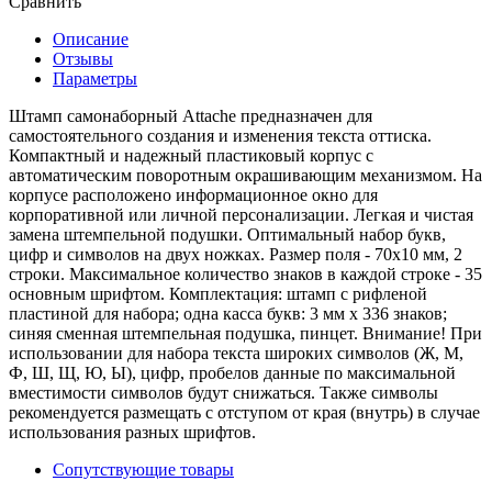
Сравнить
Описание
Отзывы
Параметры
Штамп самонаборный Attache предназначен для
самостоятельного создания и изменения текста оттиска.
Компактный и надежный пластиковый корпус с
автоматическим поворотным окрашивающим механизмом. На
корпусе расположено информационное окно для
корпоративной или личной персонализации. Легкая и чистая
замена штемпельной подушки. Оптимальный набор букв,
цифр и символов на двух ножках. Размер поля - 70x10 мм, 2
строки. Максимальное количество знаков в каждой строке - 35
основным шрифтом. Комплектация: штамп с рифленой
пластиной для набора; одна касса букв: 3 мм x 336 знаков;
синяя сменная штемпельная подушка, пинцет. Внимание! При
использовании для набора текста широких символов (Ж, М,
Ф, Ш, Щ, Ю, Ы), цифр, пробелов данные по максимальной
вместимости символов будут снижаться. Также символы
рекомендуется размещать с отступом от края (внутрь) в случае
использования разных шрифтов.
Сопутствующие товары