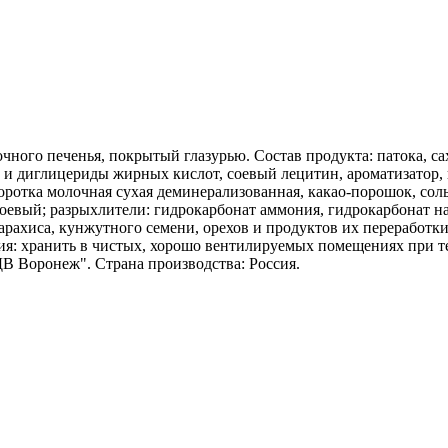
чного печенья, покрытый глазурью. Состав продукта: патока, са
- и диглицериды жирных кислот, соевый лецитин, ароматизатор, 
оротка молочная сухая деминерализованная, какао-порошок, соль
н соевый; разрыхлители: гидрокарбонат аммония, гидрокарбонат на
арахиса, кунжутного семени, орехов и продуктов их переработки.
нения: хранить в чистых, хорошо вентилируемых помещениях при 
В Воронеж". Страна производства: Россия.