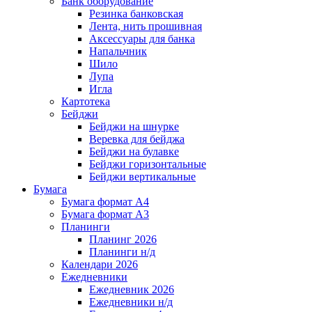
Банк оборудование
Резинка банковская
Лента, нить прошивная
Аксессуары для банка
Напальчник
Шило
Лупа
Игла
Картотека
Бейджи
Бейджи на шнурке
Веревка для бейджа
Бейджи на булавке
Бейджи горизонтальные
Бейджи вертикальные
Бумага
Бумага формат А4
Бумага формат А3
Планинги
Планинг 2026
Планинги н/д
Календари 2026
Ежедневники
Ежедневник 2026
Ежедневники н/д