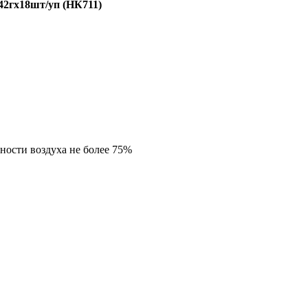
42гх18шт/уп (НК711)
ности воздуха не более 75%