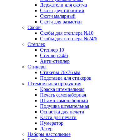
Держатели для скотча
Скотч двусторонний
Скотч малярный
Скотч для разметки
Скобы
Скобы для степлера №10
Скобы для степлера №24/6
Степлер
Степлер 10
Степлер 24/6
Анти-степлер
Стикеры
Стикеры 76x76 мм
Подставка для стикеров
Штемпельная продукция
Краска штемпельная
Печать самонаборная
Штамп самонаборный
Подушка штемпельная
Оснастка для печати
Касса для печати
Нумератор
Датер
Наборы настольные
Блок-кубики