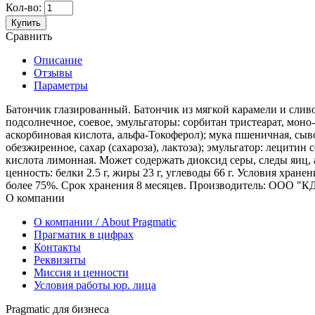
Кол-во:
Купить
Сравнить
Описание
Отзывы
Параметры
Батончик глазированный. Батончик из мягкой карамели и сливо
подсолнечное, соевое, эмульгаторы: сорбитан тристеарат, моно
аскорбиновая кислота, альфа-Токоферол); мука пшеничная, сыв
обезжиренное, сахар (сахароза), лактоза); эмульгатор: лецити
кислота лимонная. Может содержать диоксид серы, следы яиц, 
ценность: белки 2.5 г, жиры 23 г, углеводы 66 г. Условия хра
более 75%. Срок хранения 8 месяцев. Производитель: ООО "КД
О компании
О компании / About Pragmatic
Прагматик в цифрах
Контакты
Реквизиты
Миссия и ценности
Условия работы юр. лица
Pragmatic для бизнеса