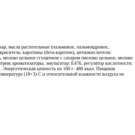
хар, масла растительные (пальмовое, пальмоядровое,
краситель: каротины (бета-каротин), антиокислители:
, молоко цельное сгущенное с сахаром (молоко цельное, молоко
трия; ароматизаторы, эмульгатор: Е476, регулятор кислотности:
 Энергетическая ценность на 100 г: 480 ккал. Пищевая
температуре (18+3) С и относительной влажности воздуха не