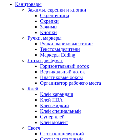
Канцтовары
Зажимы, скрепки и кнопки
Скрепочница
Скрепки
Зажимы
Кнопки
Ручки, маркеры
Ручки шариковые синие
Текстовыделители
Маркеры Edding
Лотки для бумаг
Горизонтальный лоток
Вертикальный лоток
Пластиковые боксы
Организатор рабочего места
Клей
Клей-карандаш
Клей ПВА
Клей жидкий
Клей специальный
Супер клей
Клей момент
Скотч
Скотч канцелярский
Скотч упаковочный