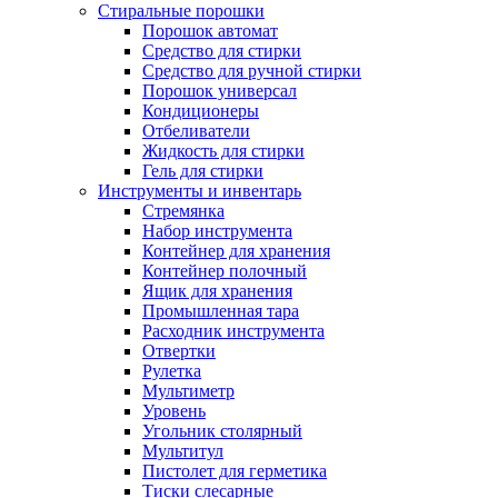
Стиральные порошки
Порошок автомат
Средство для стирки
Средство для ручной стирки
Порошок универсал
Кондиционеры
Отбеливатели
Жидкость для стирки
Гель для стирки
Инструменты и инвентарь
Стремянка
Набор инструмента
Контейнер для хранения
Контейнер полочный
Ящик для хранения
Промышленная тара
Расходник инструмента
Отвертки
Рулетка
Мультиметр
Уровень
Угольник столярный
Мультитул
Пистолет для герметика
Тиски слесарные