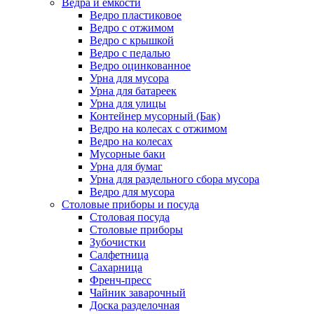
Ведра и емкости
Ведро пластиковое
Ведро с отжимом
Ведро с крышкой
Ведро с педалью
Ведро оцинкованное
Урна для мусора
Урна для батареек
Урна для улицы
Контейнер мусорный (Бак)
Ведро на колесах с отжимом
Ведро на колесах
Мусорные баки
Урна для бумаг
Урна для раздельного сбора мусора
Ведро для мусора
Столовые приборы и посуда
Столовая посуда
Столовые приборы
Зубочистки
Салфетница
Сахарница
Френч-пресс
Чайник заварочный
Доска разделочная