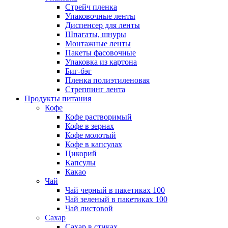
Стрейч пленка
Упаковочные ленты
Диспенсер для ленты
Шпагаты, шнуры
Монтажные ленты
Пакеты фасовочные
Упаковка из картона
Биг-бэг
Пленка полиэтиленовая
Стреппинг лента
Продукты питания
Кофе
Кофе растворимый
Кофе в зернах
Кофе молотый
Кофе в капсулах
Цикорий
Капсулы
Какао
Чай
Чай черный в пакетиках 100
Чай зеленый в пакетиках 100
Чай листовой
Сахар
Сахар в стиках