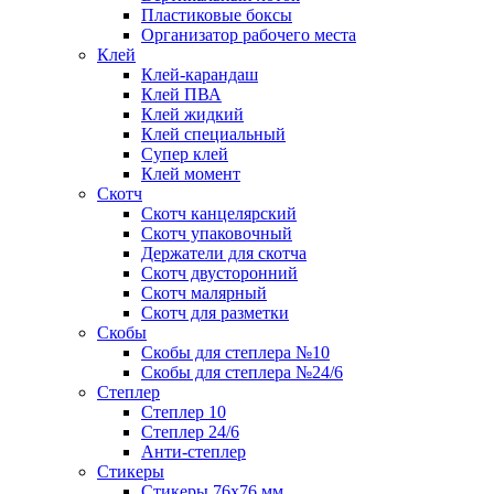
Пластиковые боксы
Организатор рабочего места
Клей
Клей-карандаш
Клей ПВА
Клей жидкий
Клей специальный
Супер клей
Клей момент
Скотч
Скотч канцелярский
Скотч упаковочный
Держатели для скотча
Скотч двусторонний
Скотч малярный
Скотч для разметки
Скобы
Скобы для степлера №10
Скобы для степлера №24/6
Степлер
Степлер 10
Степлер 24/6
Анти-степлер
Стикеры
Стикеры 76x76 мм