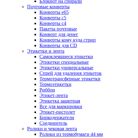
Блокнот на спирали
Почтовые конверты
Конверты е65
Конверты с5
Конверты с4
Пакеты почтовые
Конверт для денег
Конверты кому куда стрип
Конверты для CD
Этикетки и лента
Самоклеящиеся этикетки
Этикетки специальные
Этикетки универсальные
Спрей для удаления этикеток
Термотрансферные этикетки
Термоэтикетки
Риббон
Этикет-лента
Этикетка защитная
Все для маркировки
Этикет-пистолет
Биркодержатели
Соединитель
Ролики и чековая лента
Ролики из термобумаги 44 мм