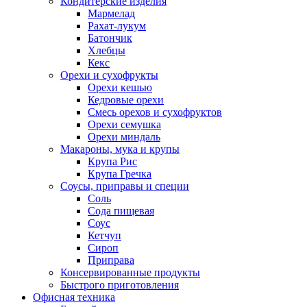
Кондитерские изделия
Мармелад
Рахат-лукум
Батончик
Хлебцы
Кекс
Орехи и сухофрукты
Орехи кешью
Кедровые орехи
Смесь орехов и сухофруктов
Орехи семушка
Орехи миндаль
Макароны, мука и крупы
Крупа Рис
Крупа Гречка
Соусы, приправы и специи
Соль
Сода пищевая
Соус
Кетчуп
Сироп
Приправа
Консервированные продукты
Быстрого приготовления
Офисная техника