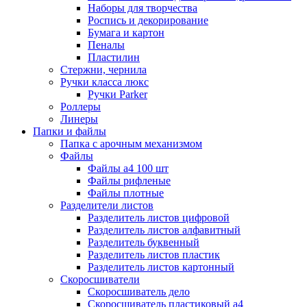
Наборы для творчества
Роспись и декорирование
Бумага и картон
Пеналы
Пластилин
Стержни, чернила
Ручки класса люкс
Ручки Parker
Роллеры
Линеры
Папки и файлы
Папка с арочным механизмом
Файлы
Файлы а4 100 шт
Файлы рифленые
Файлы плотные
Разделители листов
Разделитель листов цифровой
Разделитель листов алфавитный
Разделитель буквенный
Разделитель листов пластик
Разделитель листов картонный
Скоросшиватели
Скоросшиватель дело
Скоросшиватель пластиковый а4