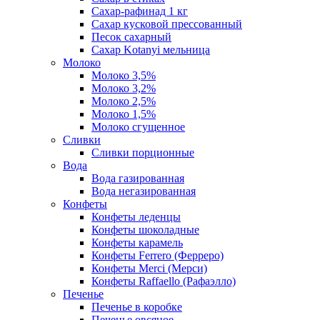
Сахар-рафинад 1 кг
Сахар кусковой прессованный
Песок сахарный
Сахар Kotanyi мельница
Молоко
Молоко 3,5%
Молоко 3,2%
Молоко 2,5%
Молоко 1,5%
Молоко сгущенное
Сливки
Сливки порционные
Вода
Вода газированная
Вода негазированная
Конфеты
Конфеты леденцы
Конфеты шоколадные
Конфеты карамель
Конфеты Ferrero (Ферреро)
Конфеты Merci (Мерси)
Конфеты Raffaello (Рафаэлло)
Печенье
Печенье в коробке
Печенье овсяное