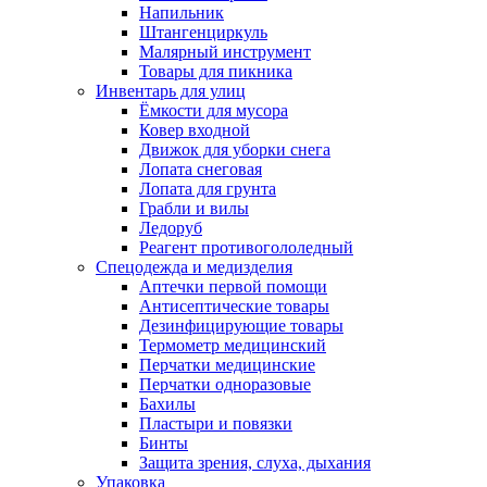
Напильник
Штангенциркуль
Малярный инструмент
Товары для пикника
Инвентарь для улиц
Ёмкости для мусора
Ковер входной
Движок для уборки снега
Лопата снеговая
Лопата для грунта
Грабли и вилы
Ледоруб
Реагент противогололедный
Спецодежда и медизделия
Аптечки первой помощи
Антисептические товары
Дезинфицирующие товары
Термометр медицинский
Перчатки медицинские
Перчатки одноразовые
Бахилы
Пластыри и повязки
Бинты
Защита зрения, слуха, дыхания
Упаковка