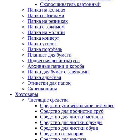
Скоросшиватель картонный
Папка на кольцах
Папка с файлами
Папка на резинках
Папка с зажимом
Папка на молнии
Папка конверт
Папка уголок
Папка портфель
Планшет для бумаги
Подвесная регистратура
Архивные папки и короба
Папка для бумаг с завязками
Папка адресная
Этикетки для папок
Скрепкошина
Хозтовары
Чистящие средства
Средство универсальное чистящее
Средство для прочистки труб
Средство для чистки металла
Средство для чистки одежды
Средство для чистки обуви
Средство от засоров
Средство для унитаза