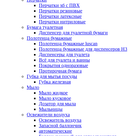
Перчатки хб с ПВХ
Перчатки резиновые
Перчатки латексные
Перчатки нитриловые
Бумага туалетная
Диспенсер для туалетной бумаги
Полотенца бумажные
Полотенца бумажные luscan
Полотенца бумажные для диспенсеров H3
Диспенсеры для туалета
Всё для туалета и ванны
Покрытия одноразовые
Протирочная бумага
Губка для мытья посуды
Губка железная
Мыло
Мыло жидкое
Мыло кусковое
Дозатор для мыла
Мыльницы
Освежители воздуха
Освежитель воздуха
Запасной баллончик
автоматические