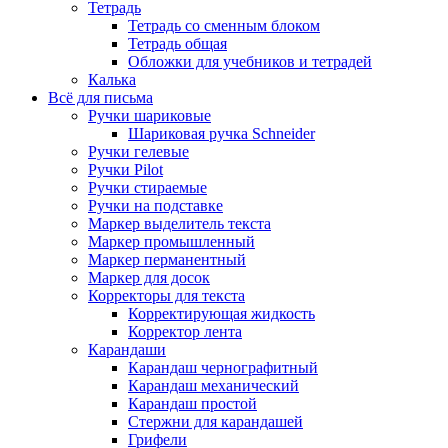
Тетрадь
Тетрадь со сменным блоком
Тетрадь общая
Обложки для учебников и тетрадей
Калька
Всё для письма
Ручки шариковые
Шариковая ручка Schneider
Ручки гелевые
Ручки Pilot
Ручки стираемые
Ручки на подставке
Маркер выделитель текста
Маркер промышленный
Маркер перманентный
Маркер для досок
Корректоры для текста
Корректирующая жидкость
Корректор лента
Карандаши
Карандаш чернографитный
Карандаш механический
Карандаш простой
Стержни для карандашей
Грифели