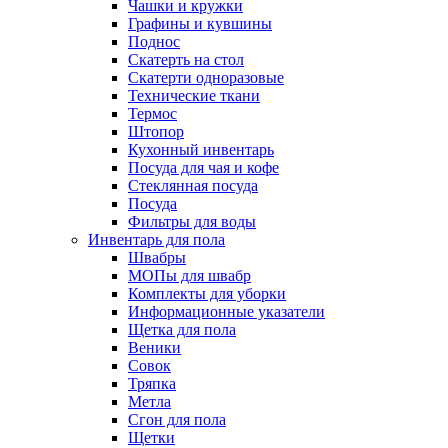
Чашки и кружки
Графины и кувшины
Поднос
Скатерть на стол
Скатерти одноразовые
Технические ткани
Термос
Штопор
Кухонный инвентарь
Посуда для чая и кофе
Стеклянная посуда
Посуда
Фильтры для воды
Инвентарь для пола
Швабры
МОПы для швабр
Комплекты для уборки
Информационные указатели
Щетка для пола
Веники
Совок
Тряпка
Метла
Сгон для пола
Щетки