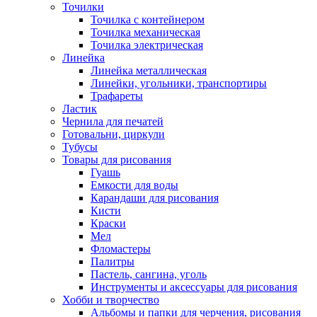
Точилки
Точилка с контейнером
Точилка механическая
Точилка электрическая
Линейка
Линейка металлическая
Линейки, угольники, транспортиры
Трафареты
Ластик
Чернила для печатей
Готовальни, циркули
Тубусы
Товары для рисования
Гуашь
Емкости для воды
Карандаши для рисования
Кисти
Краски
Мел
Фломастеры
Палитры
Пастель, сангина, уголь
Инструменты и аксессуары для рисования
Хобби и творчество
Альбомы и папки для черчения, рисования