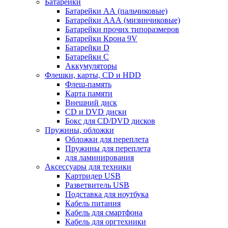
Батарейки
Батарейки АА (пальчиковые)
Батарейки ААА (мизинчиковые)
Батарейки прочих типоразмеров
Батарейки Крона 9V
Батарейки D
Батарейки С
Аккумуляторы
Флешки, карты, CD и HDD
Флеш-память
Карта памяти
Внешний диск
CD и DVD диски
Бокс для CD/DVD дисков
Пружины, обложки
Обложки для переплета
Пружины для переплета
для ламинирования
Аксессуары для техники
Картридер USB
Разветвитель USB
Подставка для ноутбука
Кабель питания
Кабель для смартфона
Кабель для оргтехники