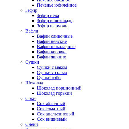
Печенье юбилейное
Зефир
Зефир нева
Зефир в шоколаде
Зефир шармэль
Вафли
Вафли сливочные
Вафли венские
Вафли шоколадные
Вафли коровка
Вафли яшкино
Сушки
Сушки с маком
Сушки с солью
Сушки озби
Шоколад
Шоколад порционный
Шоколад горький
Соки
Сок яблочный
Сок томатный
Сок апельсиновый
Сок вишневый
Снеки