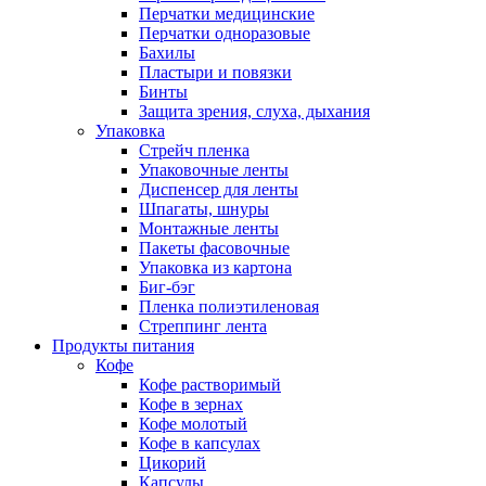
Перчатки медицинские
Перчатки одноразовые
Бахилы
Пластыри и повязки
Бинты
Защита зрения, слуха, дыхания
Упаковка
Стрейч пленка
Упаковочные ленты
Диспенсер для ленты
Шпагаты, шнуры
Монтажные ленты
Пакеты фасовочные
Упаковка из картона
Биг-бэг
Пленка полиэтиленовая
Стреппинг лента
Продукты питания
Кофе
Кофе растворимый
Кофе в зернах
Кофе молотый
Кофе в капсулах
Цикорий
Капсулы