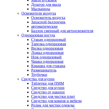
Мыло кусковое
Дозатор для мыла
Мыльницы
Освежители воздуха
Освежитель воздуха
Запасной баллончик
автоматические
Баллон сменный для автоосвежителя
Одноразовая посуда
Стакан одноразовый
Тарелка одноразовая
Вилка одноразовая
Ложка одноразовая
Нож одноразовый
Чашка одноразовая
Крышка для стакана
Размешиватель
Трубочки
Средства для кухни
Таблетки для ПММ
Средство для кухни
Средство от накипи
Средство для чистки плит
Средство для ковров и мебели
Ролик для чистки одежды