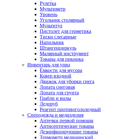
Рулетка
Мультиметр
Уровень
Угольник столярный
Мультитул
Пистолет для герметика
Тиски слесарные
Напильник
Штангенциркуль
Малярный инструмент
Товары для пикника
Инвентарь для улиц
Ёмкости для мусора
Ковер входной
Движок для уборки снега
Лопата снеговая
Лопата для грунта
Грабли и вилы
Ледоруб
Реагент противогололедный
Спецодежда и медизделия
Аптечки первой помощи
Антисептические товары
Дезинфицирующие товары
Термометр медицинский