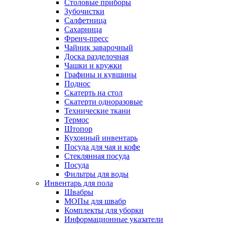
Столовые приборы
Зубочистки
Салфетница
Сахарница
Френч-пресс
Чайник заварочный
Доска разделочная
Чашки и кружки
Графины и кувшины
Поднос
Скатерть на стол
Скатерти одноразовые
Технические ткани
Термос
Штопор
Кухонный инвентарь
Посуда для чая и кофе
Стеклянная посуда
Посуда
Фильтры для воды
Инвентарь для пола
Швабры
МОПы для швабр
Комплекты для уборки
Информационные указатели