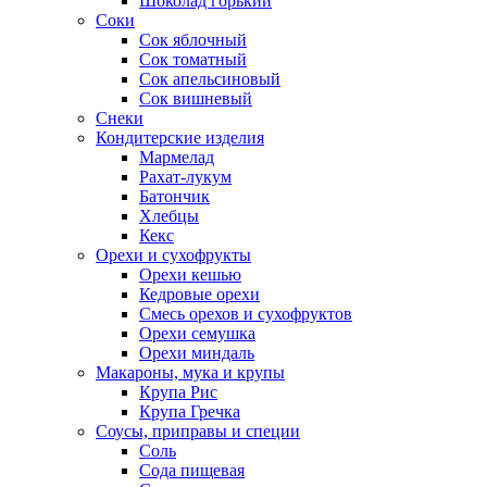
Шоколад горький
Соки
Сок яблочный
Сок томатный
Сок апельсиновый
Сок вишневый
Снеки
Кондитерские изделия
Мармелад
Рахат-лукум
Батончик
Хлебцы
Кекс
Орехи и сухофрукты
Орехи кешью
Кедровые орехи
Смесь орехов и сухофруктов
Орехи семушка
Орехи миндаль
Макароны, мука и крупы
Крупа Рис
Крупа Гречка
Соусы, приправы и специи
Соль
Сода пищевая