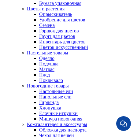
Бумага упаковочная
Цветы и растения
Опрыскиватель
Удобрение для цветов
Семена
Горшок для цветов
Грунт для цветов
Инвентарь для цветов
Цветок искусственный
Пастельные товары
Одеяло
Подушка
Матрас
Плед
Покрывало
Новогодние товары
Настольные ели
Напольные ели
Гирлянда
Хлопушка
Елочные игрушки
Мишура новогодняя
Кожгалантерея и аксессуары
Обложка для паспорта
Чехол для вещей