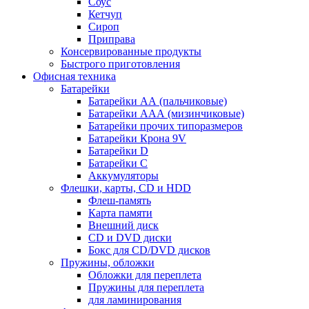
Соус
Кетчуп
Сироп
Приправа
Консервированные продукты
Быстрого приготовления
Офисная техника
Батарейки
Батарейки АА (пальчиковые)
Батарейки ААА (мизинчиковые)
Батарейки прочих типоразмеров
Батарейки Крона 9V
Батарейки D
Батарейки С
Аккумуляторы
Флешки, карты, CD и HDD
Флеш-память
Карта памяти
Внешний диск
CD и DVD диски
Бокс для CD/DVD дисков
Пружины, обложки
Обложки для переплета
Пружины для переплета
для ламинирования