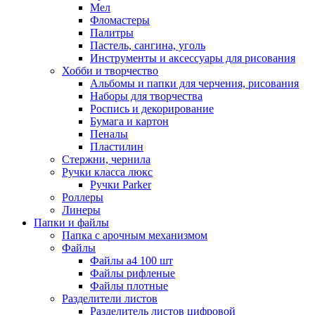
Мел
Фломастеры
Палитры
Пастель, сангина, уголь
Инструменты и аксессуары для рисования
Хобби и творчество
Альбомы и папки для черчения, рисования
Наборы для творчества
Роспись и декорирование
Бумага и картон
Пеналы
Пластилин
Стержни, чернила
Ручки класса люкс
Ручки Parker
Роллеры
Линеры
Папки и файлы
Папка с арочным механизмом
Файлы
Файлы а4 100 шт
Файлы рифленые
Файлы плотные
Разделители листов
Разделитель листов цифровой