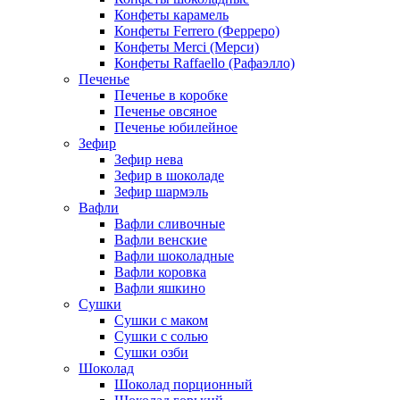
Конфеты карамель
Конфеты Ferrero (Ферреро)
Конфеты Merci (Мерси)
Конфеты Raffaello (Рафаэлло)
Печенье
Печенье в коробке
Печенье овсяное
Печенье юбилейное
Зефир
Зефир нева
Зефир в шоколаде
Зефир шармэль
Вафли
Вафли сливочные
Вафли венские
Вафли шоколадные
Вафли коровка
Вафли яшкино
Сушки
Сушки с маком
Сушки с солью
Сушки озби
Шоколад
Шоколад порционный