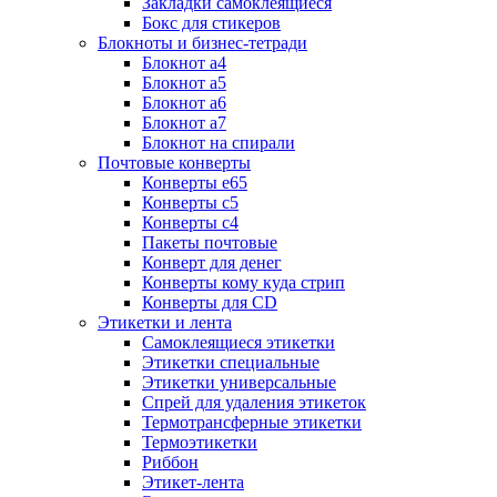
Закладки самоклеящиеся
Бокс для стикеров
Блокноты и бизнес-тетради
Блокнот а4
Блокнот а5
Блокнот а6
Блокнот а7
Блокнот на спирали
Почтовые конверты
Конверты е65
Конверты с5
Конверты с4
Пакеты почтовые
Конверт для денег
Конверты кому куда стрип
Конверты для CD
Этикетки и лента
Самоклеящиеся этикетки
Этикетки специальные
Этикетки универсальные
Спрей для удаления этикеток
Термотрансферные этикетки
Термоэтикетки
Риббон
Этикет-лента