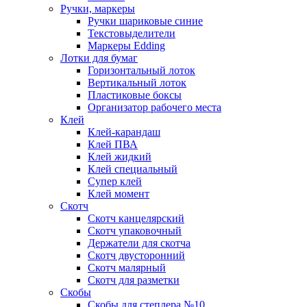
Ручки, маркеры
Ручки шариковые синие
Текстовыделители
Маркеры Edding
Лотки для бумаг
Горизонтальный лоток
Вертикальный лоток
Пластиковые боксы
Организатор рабочего места
Клей
Клей-карандаш
Клей ПВА
Клей жидкий
Клей специальный
Супер клей
Клей момент
Скотч
Скотч канцелярский
Скотч упаковочный
Держатели для скотча
Скотч двусторонний
Скотч малярный
Скотч для разметки
Скобы
Скобы для степлера №10