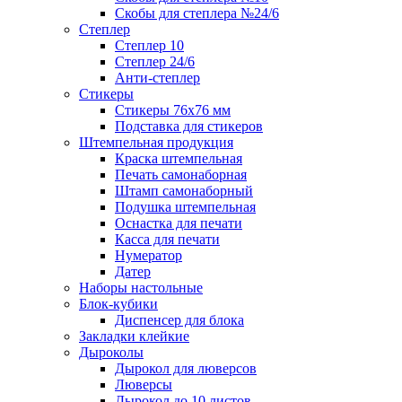
Скобы для степлера №24/6
Степлер
Степлер 10
Степлер 24/6
Анти-степлер
Стикеры
Стикеры 76x76 мм
Подставка для стикеров
Штемпельная продукция
Краска штемпельная
Печать самонаборная
Штамп самонаборный
Подушка штемпельная
Оснастка для печати
Касса для печати
Нумератор
Датер
Наборы настольные
Блок-кубики
Диспенсер для блока
Закладки клейкие
Дыроколы
Дырокол для люверсов
Люверсы
Дырокол до 10 листов