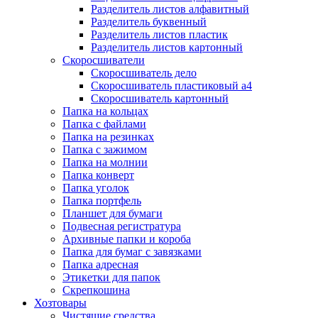
Разделитель листов алфавитный
Разделитель буквенный
Разделитель листов пластик
Разделитель листов картонный
Скоросшиватели
Скоросшиватель дело
Скоросшиватель пластиковый а4
Скоросшиватель картонный
Папка на кольцах
Папка с файлами
Папка на резинках
Папка с зажимом
Папка на молнии
Папка конверт
Папка уголок
Папка портфель
Планшет для бумаги
Подвесная регистратура
Архивные папки и короба
Папка для бумаг с завязками
Папка адресная
Этикетки для папок
Скрепкошина
Хозтовары
Чистящие средства