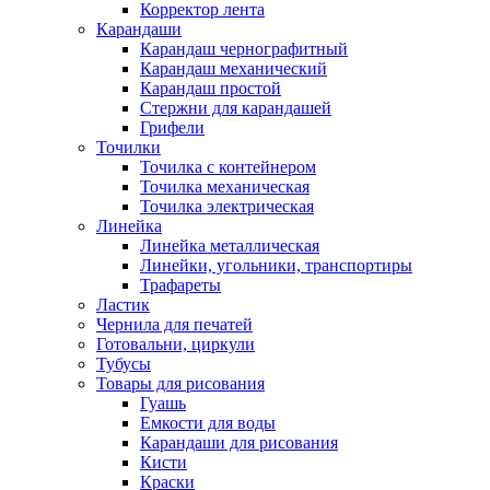
Корректор лента
Карандаши
Карандаш чернографитный
Карандаш механический
Карандаш простой
Стержни для карандашей
Грифели
Точилки
Точилка с контейнером
Точилка механическая
Точилка электрическая
Линейка
Линейка металлическая
Линейки, угольники, транспортиры
Трафареты
Ластик
Чернила для печатей
Готовальни, циркули
Тубусы
Товары для рисования
Гуашь
Емкости для воды
Карандаши для рисования
Кисти
Краски