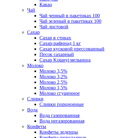
Какао
Чай
Чай черный в пакетиках 100
Чай зеленый в пакетиках 100
Чай листовой
Сахар
Сахар в стиках
Сахар-рафинад 1 кг
Сахар кусковой прессованный
Песок сахарный
Сахар Kotanyi мельница
Молоко
Молоко 3,5%
Молоко 3,2%
Молоко 2,5%
Молоко 1,5%
Молоко сгущенное
Сливки
Сливки порционные
Вода
Вода газированная
Вода негазированная
Конфеты
Конфеты леденцы
Конфеты шоколадные