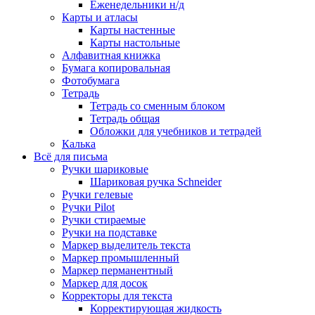
Еженедельники н/д
Карты и атласы
Карты настенные
Карты настольные
Алфавитная книжка
Бумага копировальная
Фотобумага
Тетрадь
Тетрадь со сменным блоком
Тетрадь общая
Обложки для учебников и тетрадей
Калька
Всё для письма
Ручки шариковые
Шариковая ручка Schneider
Ручки гелевые
Ручки Pilot
Ручки стираемые
Ручки на подставке
Маркер выделитель текста
Маркер промышленный
Маркер перманентный
Маркер для досок
Корректоры для текста
Корректирующая жидкость