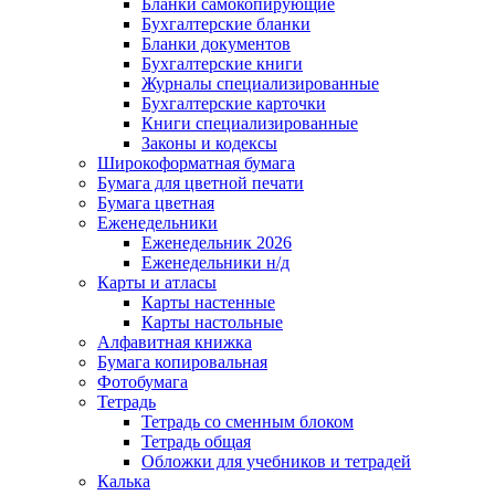
Бланки самокопирующие
Бухгалтерские бланки
Бланки документов
Бухгалтерские книги
Журналы специализированные
Бухгалтерские карточки
Книги специализированные
Законы и кодексы
Широкоформатная бумага
Бумага для цветной печати
Бумага цветная
Еженедельники
Еженедельник 2026
Еженедельники н/д
Карты и атласы
Карты настенные
Карты настольные
Алфавитная книжка
Бумага копировальная
Фотобумага
Тетрадь
Тетрадь со сменным блоком
Тетрадь общая
Обложки для учебников и тетрадей
Калька