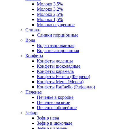
Молоко 3,5%
Молоко 3,2%
Молоко 2,5%
Молоко 1,5%
Молоко сгущенное
Сливки
Сливки порционные
Вода
Вода газированная
Вода негазированная
Конфеты
Конфеты леденцы
Конфеты шоколадные
Конфеты карамель
Конфеты Ferrero (Ферреро)
Конфеты Merci (Мерси)
Конфеты Raffaello (Рафаэлло)
Печенье
Печенье в коробке
Печенье овсяное
Печенье юбилейное
Зефир
Зефир нева
Зефир в шоколаде
Зефир шармэль