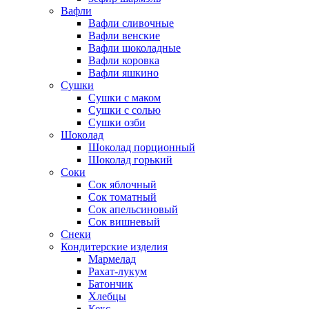
Вафли
Вафли сливочные
Вафли венские
Вафли шоколадные
Вафли коровка
Вафли яшкино
Сушки
Сушки с маком
Сушки с солью
Сушки озби
Шоколад
Шоколад порционный
Шоколад горький
Соки
Сок яблочный
Сок томатный
Сок апельсиновый
Сок вишневый
Снеки
Кондитерские изделия
Мармелад
Рахат-лукум
Батончик
Хлебцы
Кекс