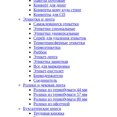
Пакеты почтовые
Конверт для денег
Конверты кому куда стрип
Конверты для CD
Этикетки и лента
Самоклеящиеся этикетки
Этикетки специальные
Этикетки универсальные
Спрей для удаления этикеток
Термотрансферные этикетки
Термоэтикетки
Риббон
Этикет-лента
Этикетка защитная
Все для маркировки
Этикет-пистолет
Биркодержатели
Соединитель
Ролики и чековая лента
Ролики из термобумаги 44 мм
Ролики из термобумаги 57 мм
Ролики из термобумаги 80 мм
Ролики из офсетной
Бухгалтерские книги
Трудовая книжка