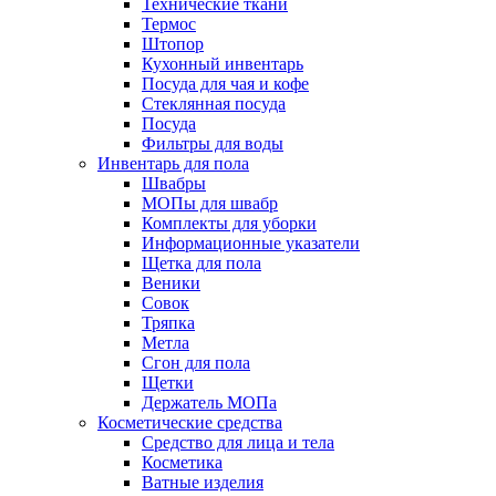
Технические ткани
Термос
Штопор
Кухонный инвентарь
Посуда для чая и кофе
Стеклянная посуда
Посуда
Фильтры для воды
Инвентарь для пола
Швабры
МОПы для швабр
Комплекты для уборки
Информационные указатели
Щетка для пола
Веники
Совок
Тряпка
Метла
Сгон для пола
Щетки
Держатель МОПа
Косметические средства
Средство для лица и тела
Косметика
Ватные изделия