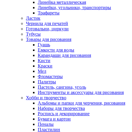
Линейка металлическая
Линейки, угольники, транспортиры
Трафареты
Ластик
Чернила для печатей
Готовальни, циркули
Тубусы
Товары для рисования
Гуашь
Емкости для воды
Карандаши для рисования
Кисти
Краски
Мел
Фломастеры
Палитры
Пастель, сангина, уголь
Инструменты и аксессуары для рисования
Хобби и творчество
Альбомы и папки для черчения, рисования
Наборы для творчества
Роспись и декорирование
Бумага и картон
Пеналы
Пластилин