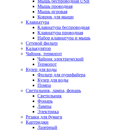
Мышь беспроводная USB
Мышь проводная
Мышь игровая
Коврик для мыши
Клавиатура
Клавиатура беспроводная
Клавиатура проводная
Набор клавиатура и мышь
Сетевой фильтр
Калькулятор
Чайник, термопот
Чайник электрический
Термопот
Кулер для воды
Фильтр для пурифайера
Кулер для воды
Помпа
Светильник, лампа, фонарь
Светильник
Фонарь
Лампы
Электрика
Резаки для бумаги
Картриджи
Лазерный