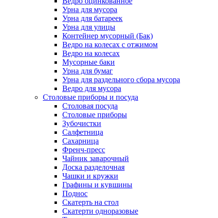
Ведро оцинкованное
Урна для мусора
Урна для батареек
Урна для улицы
Контейнер мусорный (Бак)
Ведро на колесах с отжимом
Ведро на колесах
Мусорные баки
Урна для бумаг
Урна для раздельного сбора мусора
Ведро для мусора
Столовые приборы и посуда
Столовая посуда
Столовые приборы
Зубочистки
Салфетница
Сахарница
Френч-пресс
Чайник заварочный
Доска разделочная
Чашки и кружки
Графины и кувшины
Поднос
Скатерть на стол
Скатерти одноразовые