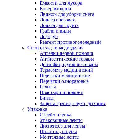
Ёмкости для мусора
Ковер входной
Движок для уборки снега
Лопата снеговая
Лопата для грунта
Грабли и вилы
Ледоруб
Реагент противогололедный
Спецодежда и медизделия
Аптечки первой помощи
Антисептические товары
Дезинфицирующие товары
Термометр медицинский
Перчатки медицинские
Перчатки одноразовые
Бахилы
Пластыри и повязки
Бинты
Защита зрения, слуха, дыхания
Упаковка
Стрейч пленка
Упаковочные ленты
Диспенсер для ленты
Шпагаты, шнуры
Монтажные ленты