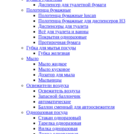
Диспенсер для туалетной бумаги
Полотенца бумажные
Полотенца бумажные luscan
Полотенца бумажные для диспенсеров H3
Диспенсеры для туалета
Всё для туалета и ванны
Покрытия одноразовые
Протирочная бумага
Губка для мытья посуды
Губка железная
Мыло
Мыло жидкое
Мыло кусковое
Дозатор для мыла
Мыльницы
Освежители воздуха
Освежитель воздуха
Запасной баллончик
автоматические
Баллон сменный для автоосвежителя
Одноразовая посуда
Стакан одноразовый
Тарелка одноразовая
Вилка одноразовая
Ложка одноразовая