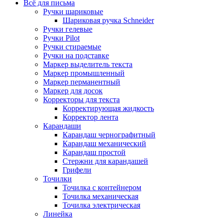
Всё для письма
Ручки шариковые
Шариковая ручка Schneider
Ручки гелевые
Ручки Pilot
Ручки стираемые
Ручки на подставке
Маркер выделитель текста
Маркер промышленный
Маркер перманентный
Маркер для досок
Корректоры для текста
Корректирующая жидкость
Корректор лента
Карандаши
Карандаш чернографитный
Карандаш механический
Карандаш простой
Стержни для карандашей
Грифели
Точилки
Точилка с контейнером
Точилка механическая
Точилка электрическая
Линейка