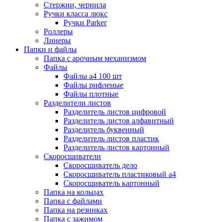
Стержни, чернила
Ручки класса люкс
Ручки Parker
Роллеры
Линеры
Папки и файлы
Папка с арочным механизмом
Файлы
Файлы а4 100 шт
Файлы рифленые
Файлы плотные
Разделители листов
Разделитель листов цифровой
Разделитель листов алфавитный
Разделитель буквенный
Разделитель листов пластик
Разделитель листов картонный
Скоросшиватели
Скоросшиватель дело
Скоросшиватель пластиковый а4
Скоросшиватель картонный
Папка на кольцах
Папка с файлами
Папка на резинках
Папка с зажимом