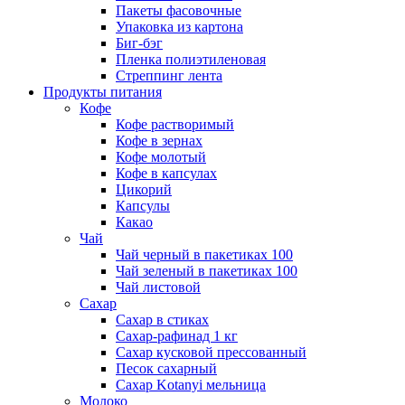
Пакеты фасовочные
Упаковка из картона
Биг-бэг
Пленка полиэтиленовая
Стреппинг лента
Продукты питания
Кофе
Кофе растворимый
Кофе в зернах
Кофе молотый
Кофе в капсулах
Цикорий
Капсулы
Какао
Чай
Чай черный в пакетиках 100
Чай зеленый в пакетиках 100
Чай листовой
Сахар
Сахар в стиках
Сахар-рафинад 1 кг
Сахар кусковой прессованный
Песок сахарный
Сахар Kotanyi мельница
Молоко