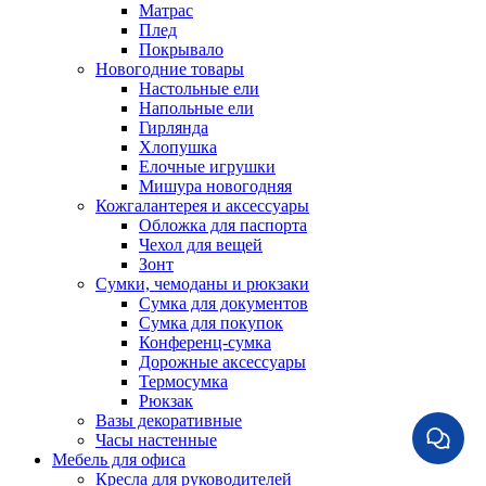
Матрас
Плед
Покрывало
Новогодние товары
Настольные ели
Напольные ели
Гирлянда
Хлопушка
Елочные игрушки
Мишура новогодняя
Кожгалантерея и аксессуары
Обложка для паспорта
Чехол для вещей
Зонт
Сумки, чемоданы и рюкзаки
Сумка для документов
Сумка для покупок
Конференц-сумка
Дорожные аксессуары
Термосумка
Рюкзак
Вазы декоративные
Часы настенные
Мебель для офиса
Кресла для руководителей