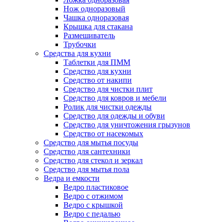
Нож одноразовый
Чашка одноразовая
Крышка для стакана
Размешиватель
Трубочки
Средства для кухни
Таблетки для ПММ
Средство для кухни
Средство от накипи
Средство для чистки плит
Средство для ковров и мебели
Ролик для чистки одежды
Средство для одежды и обуви
Средство для уничтожения грызунов
Средство от насекомых
Средство для мытья посуды
Средство для сантехники
Средство для стекол и зеркал
Средство для мытья пола
Ведра и емкости
Ведро пластиковое
Ведро с отжимом
Ведро с крышкой
Ведро с педалью