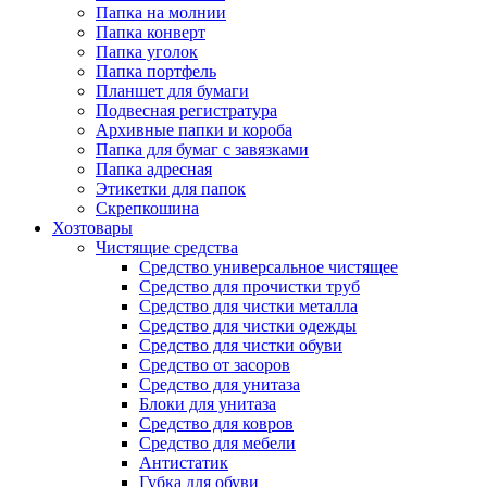
Папка на молнии
Папка конверт
Папка уголок
Папка портфель
Планшет для бумаги
Подвесная регистратура
Архивные папки и короба
Папка для бумаг с завязками
Папка адресная
Этикетки для папок
Скрепкошина
Хозтовары
Чистящие средства
Средство универсальное чистящее
Средство для прочистки труб
Средство для чистки металла
Средство для чистки одежды
Средство для чистки обуви
Средство от засоров
Средство для унитаза
Блоки для унитаза
Средство для ковров
Средство для мебели
Антистатик
Губка для обуви