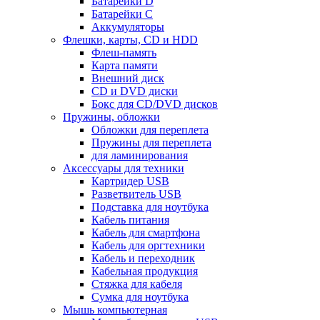
Батарейки D
Батарейки С
Аккумуляторы
Флешки, карты, CD и HDD
Флеш-память
Карта памяти
Внешний диск
CD и DVD диски
Бокс для CD/DVD дисков
Пружины, обложки
Обложки для переплета
Пружины для переплета
для ламинирования
Аксессуары для техники
Картридер USB
Разветвитель USB
Подставка для ноутбука
Кабель питания
Кабель для смартфона
Кабель для оргтехники
Кабель и переходник
Кабельная продукция
Стяжка для кабеля
Сумка для ноутбука
Мышь компьютерная