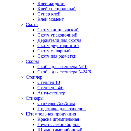
Клей жидкий
Клей специальный
Супер клей
Клей момент
Скотч
Скотч канцелярский
Скотч упаковочный
Держатели для скотча
Скотч двусторонний
Скотч малярный
Скотч для разметки
Скобы
Скобы для степлера №10
Скобы для степлера №24/6
Степлер
Степлер 10
Степлер 24/6
Анти-степлер
Стикеры
Стикеры 76x76 мм
Подставка для стикеров
Штемпельная продукция
Краска штемпельная
Печать самонаборная
Штамп самонаборный