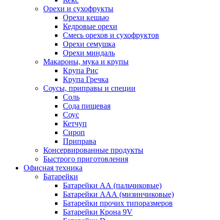
Орехи и сухофрукты
Орехи кешью
Кедровые орехи
Смесь орехов и сухофруктов
Орехи семушка
Орехи миндаль
Макароны, мука и крупы
Крупа Рис
Крупа Гречка
Соусы, приправы и специи
Соль
Сода пищевая
Соус
Кетчуп
Сироп
Приправа
Консервированные продукты
Быстрого приготовления
Офисная техника
Батарейки
Батарейки АА (пальчиковые)
Батарейки ААА (мизинчиковые)
Батарейки прочих типоразмеров
Батарейки Крона 9V