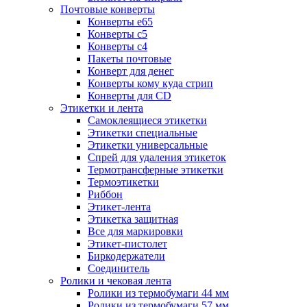
Почтовые конверты
Конверты е65
Конверты с5
Конверты с4
Пакеты почтовые
Конверт для денег
Конверты кому куда стрип
Конверты для CD
Этикетки и лента
Самоклеящиеся этикетки
Этикетки специальные
Этикетки универсальные
Спрей для удаления этикеток
Термотрансферные этикетки
Термоэтикетки
Риббон
Этикет-лента
Этикетка защитная
Все для маркировки
Этикет-пистолет
Биркодержатели
Соединитель
Ролики и чековая лента
Ролики из термобумаги 44 мм
Ролики из термобумаги 57 мм