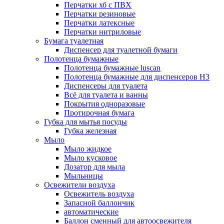
Перчатки хб с ПВХ
Перчатки резиновые
Перчатки латексные
Перчатки нитриловые
Бумага туалетная
Диспенсер для туалетной бумаги
Полотенца бумажные
Полотенца бумажные luscan
Полотенца бумажные для диспенсеров H3
Диспенсеры для туалета
Всё для туалета и ванны
Покрытия одноразовые
Протирочная бумага
Губка для мытья посуды
Губка железная
Мыло
Мыло жидкое
Мыло кусковое
Дозатор для мыла
Мыльницы
Освежители воздуха
Освежитель воздуха
Запасной баллончик
автоматические
Баллон сменный для автоосвежителя