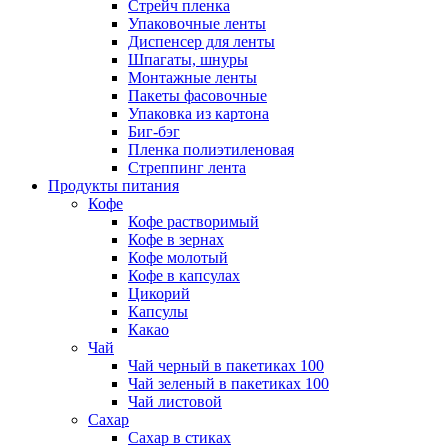
Стрейч пленка
Упаковочные ленты
Диспенсер для ленты
Шпагаты, шнуры
Монтажные ленты
Пакеты фасовочные
Упаковка из картона
Биг-бэг
Пленка полиэтиленовая
Стреппинг лента
Продукты питания
Кофе
Кофе растворимый
Кофе в зернах
Кофе молотый
Кофе в капсулах
Цикорий
Капсулы
Какао
Чай
Чай черный в пакетиках 100
Чай зеленый в пакетиках 100
Чай листовой
Сахар
Сахар в стиках