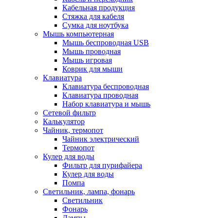
Кабельная продукция
Стяжка для кабеля
Сумка для ноутбука
Мышь компьютерная
Мышь беспроводная USB
Мышь проводная
Мышь игровая
Коврик для мыши
Клавиатура
Клавиатура беспроводная
Клавиатура проводная
Набор клавиатура и мышь
Сетевой фильтр
Калькулятор
Чайник, термопот
Чайник электрический
Термопот
Кулер для воды
Фильтр для пурифайера
Кулер для воды
Помпа
Светильник, лампа, фонарь
Светильник
Фонарь
Лампы