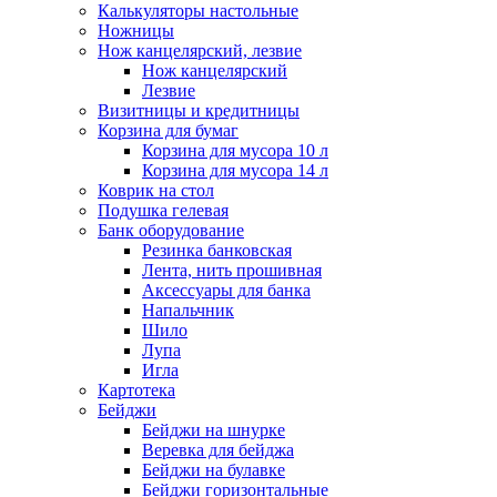
Калькуляторы настольные
Ножницы
Нож канцелярский, лезвие
Нож канцелярский
Лезвие
Визитницы и кредитницы
Корзина для бумаг
Корзина для мусора 10 л
Корзина для мусора 14 л
Коврик на стол
Подушка гелевая
Банк оборудование
Резинка банковская
Лента, нить прошивная
Аксессуары для банка
Напальчник
Шило
Лупа
Игла
Картотека
Бейджи
Бейджи на шнурке
Веревка для бейджа
Бейджи на булавке
Бейджи горизонтальные