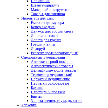
Напильник
Штангенциркуль
Малярный инструмент
Товары для пикника
Инвентарь для улиц
Ёмкости для мусора
Ковер входной
Движок для уборки снега
Лопата снеговая
Лопата для грунта
Грабли и вилы
Ледоруб
Реагент противогололедный
Спецодежда и медизделия
Аптечки первой помощи
Антисептические товары
Дезинфицирующие товары
Термометр медицинский
Перчатки медицинские
Перчатки одноразовые
Бахилы
Пластыри и повязки
Бинты
Защита зрения, слуха, дыхания
Упаковка