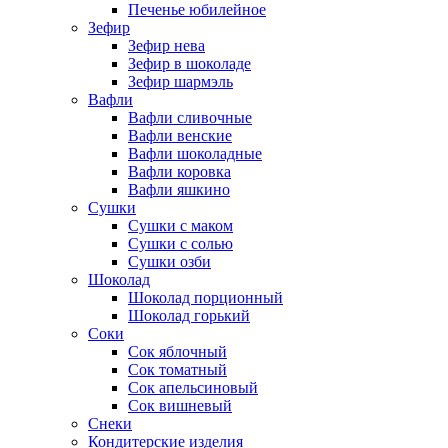
Печенье юбилейное
Зефир
Зефир нева
Зефир в шоколаде
Зефир шармэль
Вафли
Вафли сливочные
Вафли венские
Вафли шоколадные
Вафли коровка
Вафли яшкино
Сушки
Сушки с маком
Сушки с солью
Сушки озби
Шоколад
Шоколад порционный
Шоколад горький
Соки
Сок яблочный
Сок томатный
Сок апельсиновый
Сок вишневый
Снеки
Кондитерские изделия