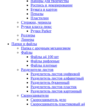
Наборы для творчества
Роспись и декорирование
Бумага и картон
Пеналы
Пластилин
Стержни, чернила
Ручки класса люкс
Ручки Parker
Роллеры
Линеры
Папки и файлы
Папка с арочным механизмом
Файлы
Файлы а4 100 шт
Файлы рифленые
Файлы плотные
Разделители листов
Разделитель листов цифровой
Разделитель листов алфавитный
Разделитель буквенный
Разделитель листов пластик
Разделитель листов картонный
Скоросшиватели
Скоросшиватель дело
Скоросшиватель пластиковый а4