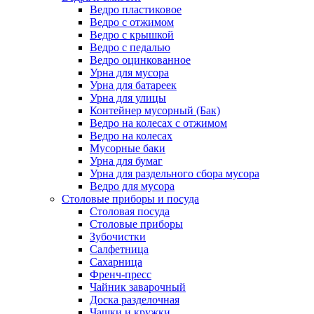
Ведро пластиковое
Ведро с отжимом
Ведро с крышкой
Ведро с педалью
Ведро оцинкованное
Урна для мусора
Урна для батареек
Урна для улицы
Контейнер мусорный (Бак)
Ведро на колесах с отжимом
Ведро на колесах
Мусорные баки
Урна для бумаг
Урна для раздельного сбора мусора
Ведро для мусора
Столовые приборы и посуда
Столовая посуда
Столовые приборы
Зубочистки
Салфетница
Сахарница
Френч-пресс
Чайник заварочный
Доска разделочная
Чашки и кружки