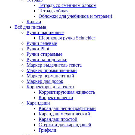
Тетрадь со сменным блоком
Тетрадь общая
Обложки для учебников и тетрадей
Калька
Всё для письма
Ручки шариковые
Шариковая ручка Schneider
Ручки гелевые
Ручки Pilot
Ручки стираемые
Ручки на подставке
Маркер выделитель текста
Маркер промышленный
Маркер перманентный
Маркер для досок
Корректоры для текста
Корректирующая жидкость
Корректор лента
Карандаши
Карандаш чернографитный
Карандаш механический
Карандаш простой
Стержни для карандашей
Грифели