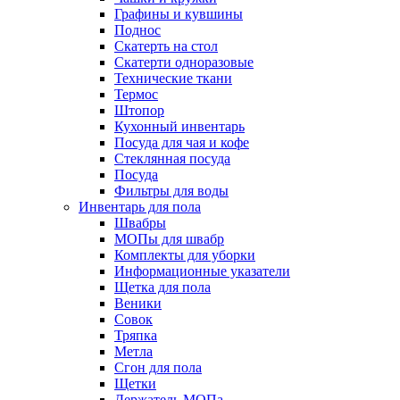
Графины и кувшины
Поднос
Скатерть на стол
Скатерти одноразовые
Технические ткани
Термос
Штопор
Кухонный инвентарь
Посуда для чая и кофе
Стеклянная посуда
Посуда
Фильтры для воды
Инвентарь для пола
Швабры
МОПы для швабр
Комплекты для уборки
Информационные указатели
Щетка для пола
Веники
Совок
Тряпка
Метла
Сгон для пола
Щетки
Держатель МОПа