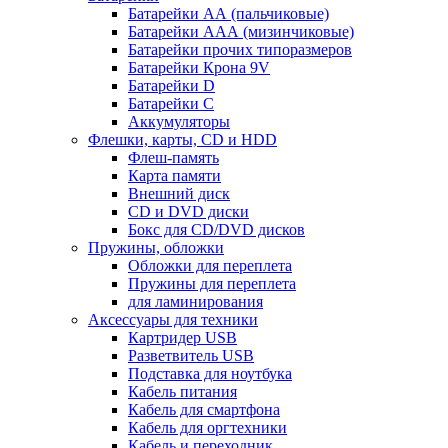
Батарейки АА (пальчиковые)
Батарейки ААА (мизинчиковые)
Батарейки прочих типоразмеров
Батарейки Крона 9V
Батарейки D
Батарейки С
Аккумуляторы
Флешки, карты, CD и HDD
Флеш-память
Карта памяти
Внешний диск
CD и DVD диски
Бокс для CD/DVD дисков
Пружины, обложки
Обложки для переплета
Пружины для переплета
для ламинирования
Аксессуары для техники
Картридер USB
Разветвитель USB
Подставка для ноутбука
Кабель питания
Кабель для смартфона
Кабель для оргтехники
Кабель и переходник