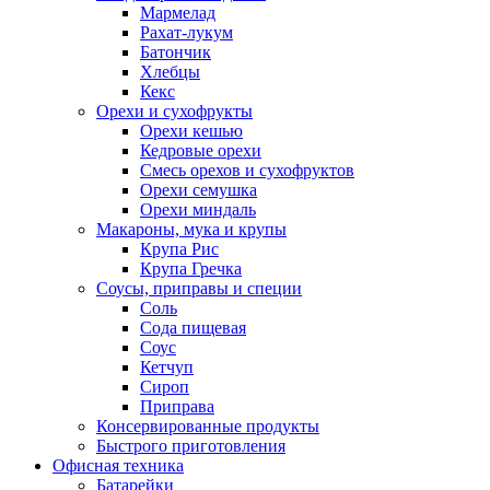
Мармелад
Рахат-лукум
Батончик
Хлебцы
Кекс
Орехи и сухофрукты
Орехи кешью
Кедровые орехи
Смесь орехов и сухофруктов
Орехи семушка
Орехи миндаль
Макароны, мука и крупы
Крупа Рис
Крупа Гречка
Соусы, приправы и специи
Соль
Сода пищевая
Соус
Кетчуп
Сироп
Приправа
Консервированные продукты
Быстрого приготовления
Офисная техника
Батарейки