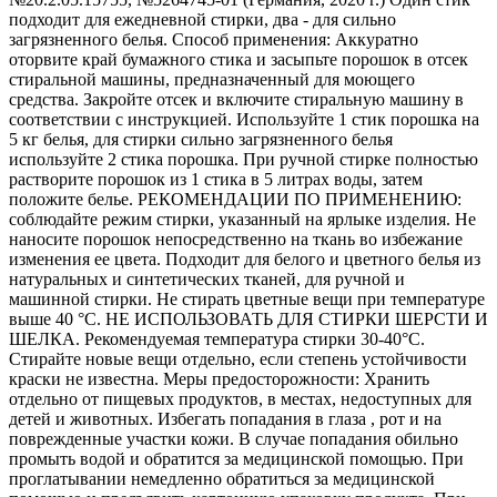
подходит для ежедневной стирки, два - для сильно
загрязненного белья. Способ применения: Аккуратно
оторвите край бумажного стика и засыпьте порошок в отсек
стиральной машины, предназначенный для моющего
средства. Закройте отсек и включите стиральную машину в
соответствии с инструкцией. Используйте 1 стик порошка на
5 кг белья, для стирки сильно загрязненного белья
используйте 2 стика порошка. При ручной стирке полностью
растворите порошок из 1 стика в 5 литрах воды, затем
положите белье. РЕКОМЕНДАЦИИ ПО ПРИМЕНЕНИЮ:
соблюдайте режим стирки, указанный на ярлыке изделия. Не
наносите порошок непосредственно на ткань во избежание
изменения ее цвета. Подходит для белого и цветного белья из
натуральных и синтетических тканей, для ручной и
машинной стирки. Не стирать цветные вещи при температуре
выше 40 °С. НЕ ИСПОЛЬЗОВАТЬ ДЛЯ СТИРКИ ШЕРСТИ И
ШЕЛКА. Рекомендуемая температура стирки 30-40°С.
Стирайте новые вещи отдельно, если степень устойчивости
краски не известна. Меры предосторожности: Хранить
отдельно от пищевых продуктов, в местах, недоступных для
детей и животных. Избегать попадания в глаза , рот и на
поврежденные участки кожи. В случае попадания обильно
промыть водой и обратится за медицинской помощью. При
проглатывании немедленно обратиться за медицинской