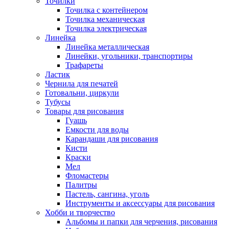
Точилки
Точилка с контейнером
Точилка механическая
Точилка электрическая
Линейка
Линейка металлическая
Линейки, угольники, транспортиры
Трафареты
Ластик
Чернила для печатей
Готовальни, циркули
Тубусы
Товары для рисования
Гуашь
Емкости для воды
Карандаши для рисования
Кисти
Краски
Мел
Фломастеры
Палитры
Пастель, сангина, уголь
Инструменты и аксессуары для рисования
Хобби и творчество
Альбомы и папки для черчения, рисования