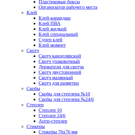
Пластиковые боксы
Организатор рабочего места
Клей
Клей-карандаш
Клей ПВА
Клей жидкий
Клей специальный
Супер клей
Клей момент
Скотч
Скотч канцелярский
Скотч упаковочный
Держатели для скотча
Скотч двусторонний
Скотч малярный
Скотч для разметки
Скобы
Скобы для степлера №10
Скобы для степлера №24/6
Степлер
Степлер 10
Степлер 24/6
Анти-степлер
Стикеры
Стикеры 76x76 мм