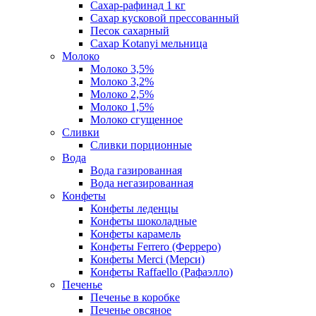
Сахар-рафинад 1 кг
Сахар кусковой прессованный
Песок сахарный
Сахар Kotanyi мельница
Молоко
Молоко 3,5%
Молоко 3,2%
Молоко 2,5%
Молоко 1,5%
Молоко сгущенное
Сливки
Сливки порционные
Вода
Вода газированная
Вода негазированная
Конфеты
Конфеты леденцы
Конфеты шоколадные
Конфеты карамель
Конфеты Ferrero (Ферреро)
Конфеты Merci (Мерси)
Конфеты Raffaello (Рафаэлло)
Печенье
Печенье в коробке
Печенье овсяное