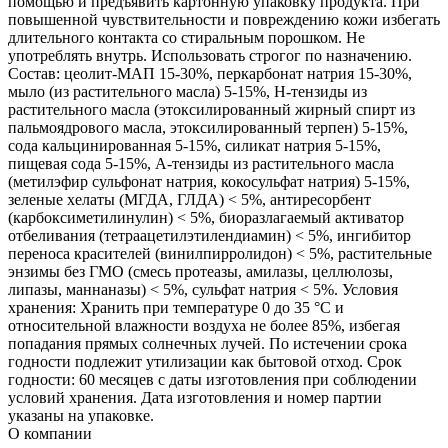
помощью и предъявить картонную упаковку продукта. При
повышенной чувствительности и повреждению кожи избегать
длительного контакта со стиральным порошком. Не
употреблять внутрь. Использовать строгог по назначению.
Состав: цеолит-МАП 15-30%, перкарбонат натрия 15-30%,
мыло (из растительного масла) 5-15%, Н-тензиды из
растительного масла (этоксилированный жирный спирт из
пальмоядрового масла, этоксилированный терпен) 5-15%,
сода кальцинированная 5-15%, силикат натрия 5-15%,
пищевая сода 5-15%, А-тензиды из растительного масла
(метилэфир сульфонат натрия, кокосульфат натрия) 5-15%,
зеленые хелаты (МГДА, ГЛДА) < 5%, антиресорбент
(карбоксиметилинулин) < 5%, биоразлагаемый активатор
отбеливания (тетраацетилэтилендиамин) < 5%, ингибитор
переноса красителей (винилпирролидон) < 5%, растительные
энзимы без ГМО (смесь протеазы, амилазы, целлюлозы,
липазы, маннаназы) < 5%, сульфат натрия < 5%. Условия
хранения: Хранить при температуре 0 до 35 °C и
относительной влажности воздуха не более 85%, избегая
попадания прямых солнечных лучей. По истечении срока
годности подлежит утилизации как бытовой отход. Срок
годности: 60 месяцев с даты изготовления при соблюдении
условий хранения. Дата изготовления и номер партии
указаны на упаковке.
О компании