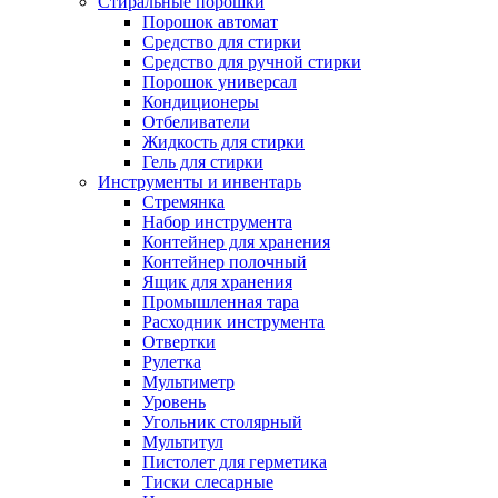
Стиральные порошки
Порошок автомат
Средство для стирки
Средство для ручной стирки
Порошок универсал
Кондиционеры
Отбеливатели
Жидкость для стирки
Гель для стирки
Инструменты и инвентарь
Стремянка
Набор инструмента
Контейнер для хранения
Контейнер полочный
Ящик для хранения
Промышленная тара
Расходник инструмента
Отвертки
Рулетка
Мультиметр
Уровень
Угольник столярный
Мультитул
Пистолет для герметика
Тиски слесарные