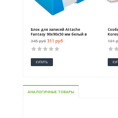
Блок для записей Attache
Скоб
Fantasy 90x90x50 мм белый в
Kore
боксе
штук
311 руб
345 руб
101 
КУПИТЬ
КУ
АНАЛОГИЧНЫЕ ТОВАРЫ