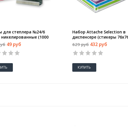
ы для степлера №24/6
Набор Attache Selection в
s никелированные (1000
диспенсере (стикеры 76x7
 в упаковке)
6 цветов, бумажные закл
49 руб
432 руб
руб
629 руб
76x14 мм 4 цвета)
ПИТЬ
КУПИТЬ