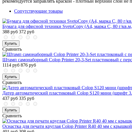
рекомендуется заправлять краской - плотный верхний слой не 
Сопутствующие товары
Бумага для офисной техники SvetoCopy (A4, марка C, 80 г/кв.м,
388 руб
372 руб
Купить
Сравнить
Штамп самонаборный Colop Printer 20-3-Set пластиковый с пер
1114 руб
876 руб
Купить
Сравнить
Датер автоматический пластиковый Colop S120 мини (шрифт 3.
437 руб
335 руб
Купить
Сравнить
Оснастка для печати круглая Colop Printer R40 40 мм с крышкой
401 руб
308 руб