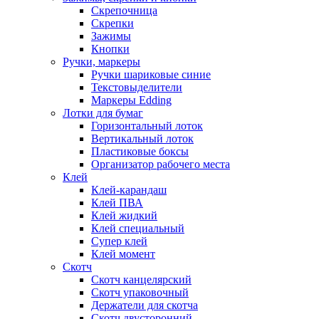
Скрепочница
Скрепки
Зажимы
Кнопки
Ручки, маркеры
Ручки шариковые синие
Текстовыделители
Маркеры Edding
Лотки для бумаг
Горизонтальный лоток
Вертикальный лоток
Пластиковые боксы
Организатор рабочего места
Клей
Клей-карандаш
Клей ПВА
Клей жидкий
Клей специальный
Супер клей
Клей момент
Скотч
Скотч канцелярский
Скотч упаковочный
Держатели для скотча
Скотч двусторонний