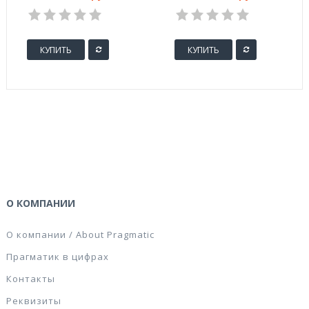
Micro 1 красная
Micro 1 фиолетовая
90x50 мм
90x50 мм
КУПИТЬ
КУПИТЬ
О КОМПАНИИ
О компании / About Pragmatic
Прагматик в цифрах
Контакты
Реквизиты