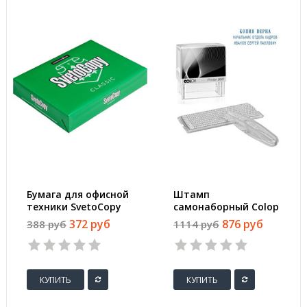
Бумага для офисной
Штамп
техники SvetoCopy
самонаборный Colop
(A4, марка C, 80 г/
Printer 20-3-Set
372 руб
876 руб
388 руб
1114 руб
кв.м, 500 листов)
пластиковый с
персонализацией 3
строки
КУПИТЬ
КУПИТЬ