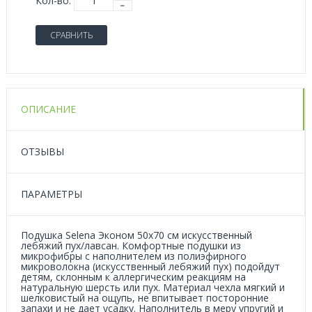
Кол-во:
СРАВНИТЬ
ОПИСАНИЕ
ОТЗЫВЫ
ПАРАМЕТРЫ
Подушка Selena Эконом 50х70 см искусственный
лебяжий пух/лавсан. Комфортные подушки из
микрофибры с наполнителем из полиэфирного
микроволокна (искусственный лебяжий пух) подойдут
детям, склонным к аллергическим реакциям на
натуральную шерсть или пух. Материал чехла мягкий и
шелковистый на ощупь, не впитывает посторонние
запахи и не дает усадку. Наполнитель в меру упругий и