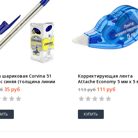
а шариковая Corvina 51
Корректирующая лента
ic синяя (толщина линии
Attache Economy 5 мм x 5 
м)
35 руб
111 руб
уб
113 руб
ПИТЬ
КУПИТЬ