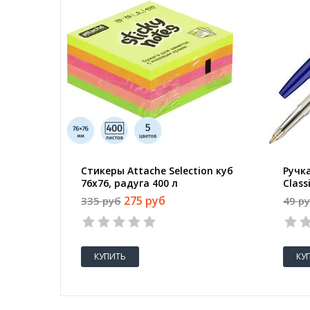
Стикеры Attache Selection куб
Ручк
76х76, радуга 400 л
Class
0.7 м
275 руб
335 руб
49 р
КУПИТЬ
КУ