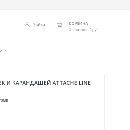
КОРЗИНА
Войти
0
товаров
0 руб
учек
К И КАРАНДАШЕЙ ATTACHE LINE
тзыв