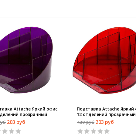
тавка Attache Яркий офис
Подставка Attache Яркий
тделений прозрачный
12 отделений прозрачный
а
Вишня
203 руб
203 руб
руб
439 руб