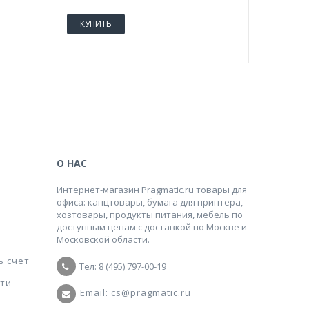
КУПИТЬ
КУПИТ
О НАС
Интернет-магазин Pragmatic.ru товары для
офиса: канцтовары, бумага для принтера,
хозтовары, продукты питания, мебель по
доступным ценам с доставкой по Москве и
Московской области.
ь счет
Тел: 8 (495) 797-00-19
ти
Email: cs@pragmatic.ru