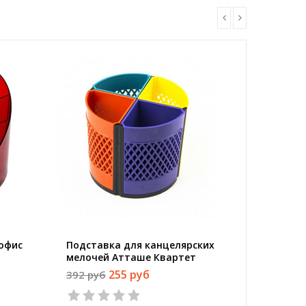
 офис
Подставка для канцелярских
Подстав
мелочей Атташе Квартет
мелочей
радуга, вращающаяся
вращаю
255 руб
392 руб
268 руб