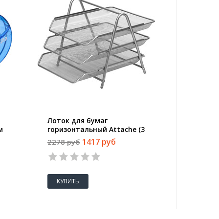
Лоток для бумаг
Клей-ка
м
горизонтальный Attache (3
(12083)
секции, металлическая сетка,
1417 руб
2278 руб
62 руб
высота 267 мм, серебро)
КУПИТЬ
КУПИТ