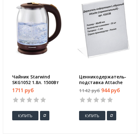
Чайник Starwind
Ценникодержатель-
SKG1052 1.8л. 1500Вт
подставка Attache
коричневый (стекло)
ПЭТ 80x90 мм
1711 руб
944 руб
1142 руб
прозрачный (20
штук в упаковке)
КУПИТЬ
КУПИТЬ