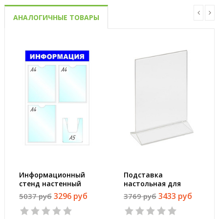
АНАЛОГИЧНЫЕ ТОВАРЫ
Информационный
Подставка
стенд настенный
настольная для
Attache Информация
рекламных
3296 руб
3433 руб
5037 руб
3769 руб
А4/А5 пластиковый
материалов Attache
белый/синий (4
А4 (8 штук в
отделения)
упаковке)