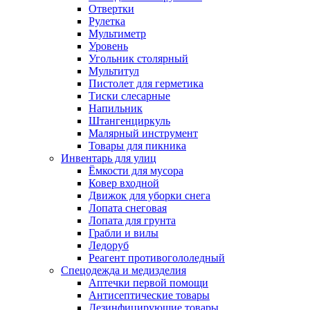
Отвертки
Рулетка
Мультиметр
Уровень
Угольник столярный
Мультитул
Пистолет для герметика
Тиски слесарные
Напильник
Штангенциркуль
Малярный инструмент
Товары для пикника
Инвентарь для улиц
Ёмкости для мусора
Ковер входной
Движок для уборки снега
Лопата снеговая
Лопата для грунта
Грабли и вилы
Ледоруб
Реагент противогололедный
Спецодежда и медизделия
Аптечки первой помощи
Антисептические товары
Дезинфицирующие товары