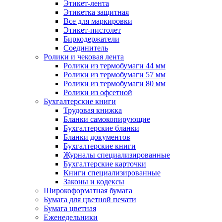
Этикет-лента
Этикетка защитная
Все для маркировки
Этикет-пистолет
Биркодержатели
Соединитель
Ролики и чековая лента
Ролики из термобумаги 44 мм
Ролики из термобумаги 57 мм
Ролики из термобумаги 80 мм
Ролики из офсетной
Бухгалтерские книги
Трудовая книжка
Бланки самокопирующие
Бухгалтерские бланки
Бланки документов
Бухгалтерские книги
Журналы специализированные
Бухгалтерские карточки
Книги специализированные
Законы и кодексы
Широкоформатная бумага
Бумага для цветной печати
Бумага цветная
Еженедельники