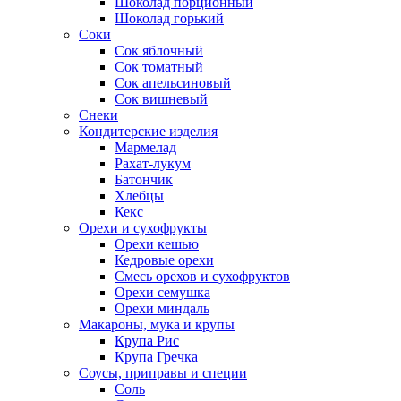
Шоколад порционный
Шоколад горький
Соки
Сок яблочный
Сок томатный
Сок апельсиновый
Сок вишневый
Снеки
Кондитерские изделия
Мармелад
Рахат-лукум
Батончик
Хлебцы
Кекс
Орехи и сухофрукты
Орехи кешью
Кедровые орехи
Смесь орехов и сухофруктов
Орехи семушка
Орехи миндаль
Макароны, мука и крупы
Крупа Рис
Крупа Гречка
Соусы, приправы и специи
Соль