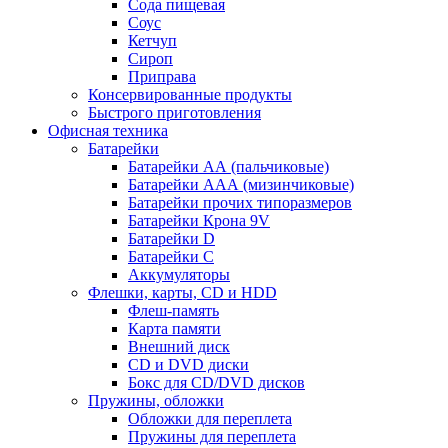
Сода пищевая
Соус
Кетчуп
Сироп
Приправа
Консервированные продукты
Быстрого приготовления
Офисная техника
Батарейки
Батарейки АА (пальчиковые)
Батарейки ААА (мизинчиковые)
Батарейки прочих типоразмеров
Батарейки Крона 9V
Батарейки D
Батарейки С
Аккумуляторы
Флешки, карты, CD и HDD
Флеш-память
Карта памяти
Внешний диск
CD и DVD диски
Бокс для CD/DVD дисков
Пружины, обложки
Обложки для переплета
Пружины для переплета