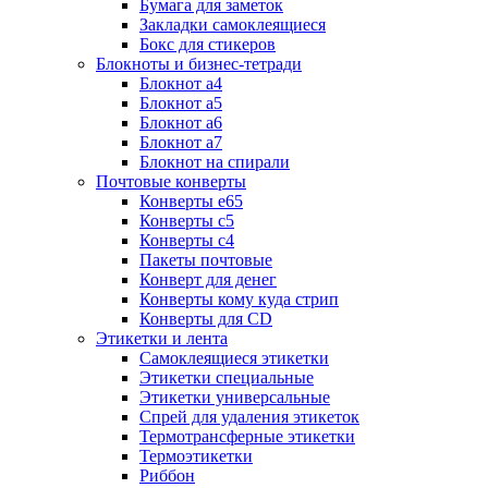
Бумага для заметок
Закладки самоклеящиеся
Бокс для стикеров
Блокноты и бизнес-тетради
Блокнот а4
Блокнот а5
Блокнот а6
Блокнот а7
Блокнот на спирали
Почтовые конверты
Конверты е65
Конверты с5
Конверты с4
Пакеты почтовые
Конверт для денег
Конверты кому куда стрип
Конверты для CD
Этикетки и лента
Самоклеящиеся этикетки
Этикетки специальные
Этикетки универсальные
Спрей для удаления этикеток
Термотрансферные этикетки
Термоэтикетки
Риббон