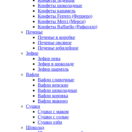
Конфеты леденцы
Конфеты шоколадные
Конфеты карамель
Конфеты Ferrero (Ферреро)
Конфеты Merci (Мерси)
Конфеты Raffaello (Рафаэлло)
Печенье
Печенье в коробке
Печенье овсяное
Печенье юбилейное
Зефир
Зефир нева
Зефир в шоколаде
Зефир шармэль
Вафли
Вафли сливочные
Вафли венские
Вафли шоколадные
Вафли коровка
Вафли яшкино
Сушки
Сушки с маком
Сушки с солью
Сушки озби
Шоколад