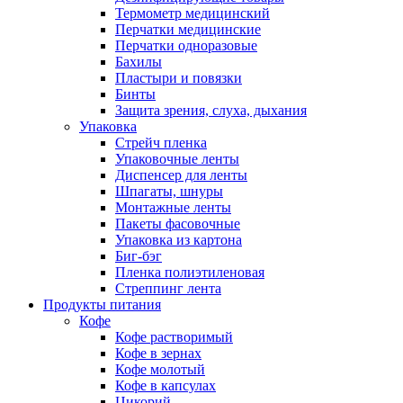
Термометр медицинский
Перчатки медицинские
Перчатки одноразовые
Бахилы
Пластыри и повязки
Бинты
Защита зрения, слуха, дыхания
Упаковка
Стрейч пленка
Упаковочные ленты
Диспенсер для ленты
Шпагаты, шнуры
Монтажные ленты
Пакеты фасовочные
Упаковка из картона
Биг-бэг
Пленка полиэтиленовая
Стреппинг лента
Продукты питания
Кофе
Кофе растворимый
Кофе в зернах
Кофе молотый
Кофе в капсулах
Цикорий