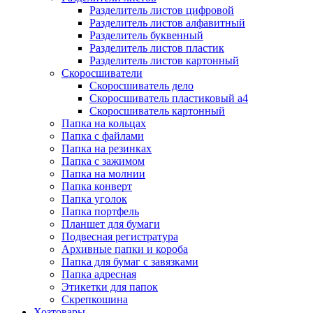
Разделитель листов цифровой
Разделитель листов алфавитный
Разделитель буквенный
Разделитель листов пластик
Разделитель листов картонный
Скоросшиватели
Скоросшиватель дело
Скоросшиватель пластиковый а4
Скоросшиватель картонный
Папка на кольцах
Папка с файлами
Папка на резинках
Папка с зажимом
Папка на молнии
Папка конверт
Папка уголок
Папка портфель
Планшет для бумаги
Подвесная регистратура
Архивные папки и короба
Папка для бумаг с завязками
Папка адресная
Этикетки для папок
Скрепкошина
Хозтовары