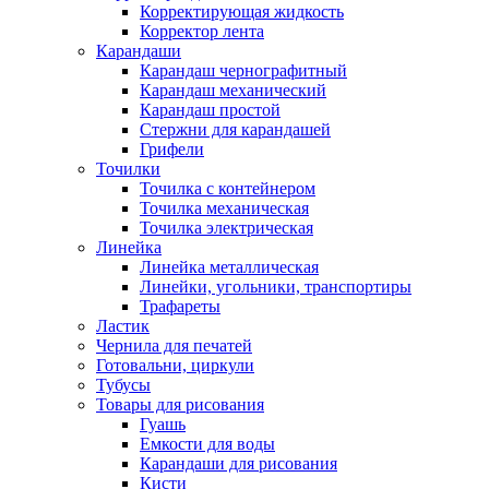
Корректирующая жидкость
Корректор лента
Карандаши
Карандаш чернографитный
Карандаш механический
Карандаш простой
Стержни для карандашей
Грифели
Точилки
Точилка с контейнером
Точилка механическая
Точилка электрическая
Линейка
Линейка металлическая
Линейки, угольники, транспортиры
Трафареты
Ластик
Чернила для печатей
Готовальни, циркули
Тубусы
Товары для рисования
Гуашь
Емкости для воды
Карандаши для рисования
Кисти