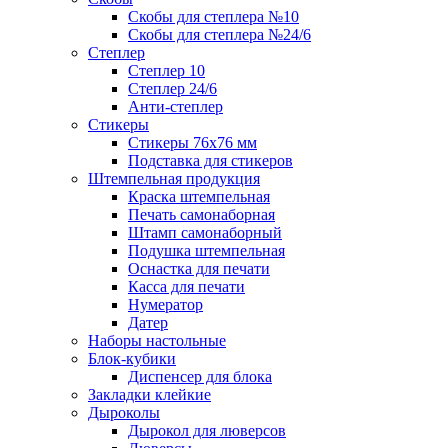
Скобы для степлера №10
Скобы для степлера №24/6
Степлер
Степлер 10
Степлер 24/6
Анти-степлер
Стикеры
Стикеры 76x76 мм
Подставка для стикеров
Штемпельная продукция
Краска штемпельная
Печать самонаборная
Штамп самонаборный
Подушка штемпельная
Оснастка для печати
Касса для печати
Нумератор
Датер
Наборы настольные
Блок-кубики
Диспенсер для блока
Закладки клейкие
Дыроколы
Дырокол для люверсов