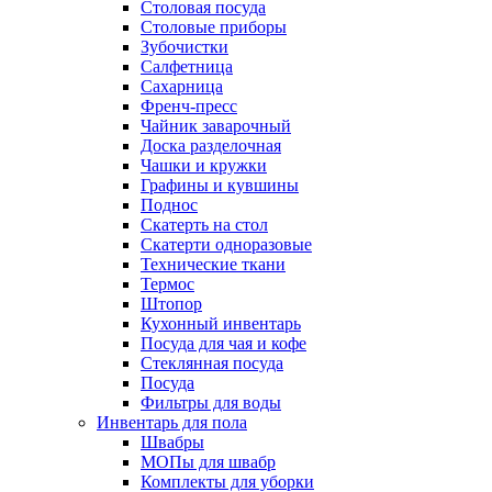
Столовая посуда
Столовые приборы
Зубочистки
Салфетница
Сахарница
Френч-пресс
Чайник заварочный
Доска разделочная
Чашки и кружки
Графины и кувшины
Поднос
Скатерть на стол
Скатерти одноразовые
Технические ткани
Термос
Штопор
Кухонный инвентарь
Посуда для чая и кофе
Стеклянная посуда
Посуда
Фильтры для воды
Инвентарь для пола
Швабры
МОПы для швабр
Комплекты для уборки