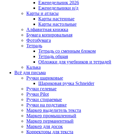
Еженедельник 2026
Еженедельники н/д
Карты и атласы
Карты настенные
Карты настольные
Алфавитная книжка
Бумага копировальная
Фотобумага
Тетрадь
Тетрадь со сменным блоком
Тетрадь общая
Обложки для учебников и тетрадей
Калька
Всё для письма
Ручки шариковые
Шариковая ручка Schneider
Ручки гелевые
Ручки Pilot
Ручки стираемые
Ручки на подставке
Маркер выделитель текста
Маркер промышленный
Маркер перманентный
Маркер для досок
Корректоры для текста