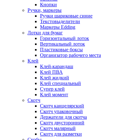
Кнопки
Ручки, маркеры
Ручки шариковые синие
Текстовыделители
Маркеры Edding
Лотки для бумаг
Горизонтальный лоток
Вертикальный лоток
Пластиковые боксы
Организатор рабочего места
Клей
Клей-карандаш
Клей ПВА
Клей жидкий
Клей специальный
Супер клей
Клей момент
Скотч
Скотч канцелярский
Скотч упаковочный
Держатели для скотча
Скотч двусторонний
Скотч малярный
Скотч для разметки
Скобы