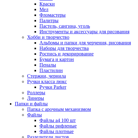
Краски
Мел
Фломастеры
Палитры
Пастель, сангина, уголь
Инструменты и аксессуары для рисования
Хобби и творчество
Альбомы и папки для черчения, рисования
Наборы для творчества
Роспись и декорирование
Бумага и картон
Пеналы
Пластилин
Стержни, чернила
Ручки класса люкс
Ручки Parker
Роллеры
Линеры
Папки и файлы
Папка с арочным механизмом
Файлы
Файлы а4 100 шт
Файлы рифленые
Файлы плотные
Разделители листов