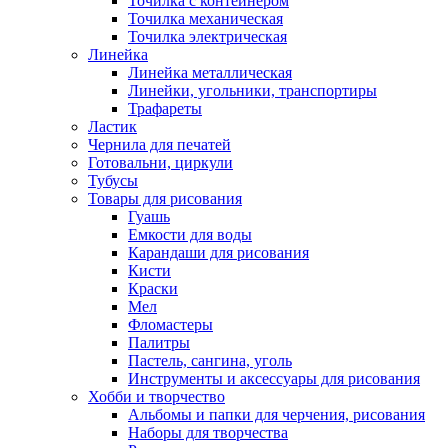
Точилка с контейнером
Точилка механическая
Точилка электрическая
Линейка
Линейка металлическая
Линейки, угольники, транспортиры
Трафареты
Ластик
Чернила для печатей
Готовальни, циркули
Тубусы
Товары для рисования
Гуашь
Емкости для воды
Карандаши для рисования
Кисти
Краски
Мел
Фломастеры
Палитры
Пастель, сангина, уголь
Инструменты и аксессуары для рисования
Хобби и творчество
Альбомы и папки для черчения, рисования
Наборы для творчества