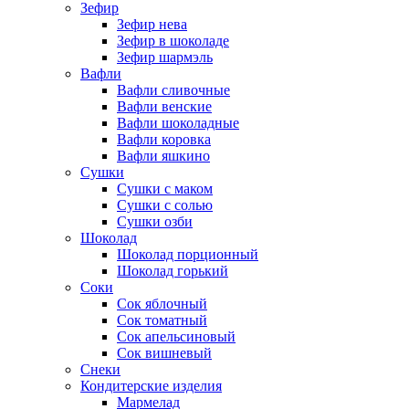
Зефир
Зефир нева
Зефир в шоколаде
Зефир шармэль
Вафли
Вафли сливочные
Вафли венские
Вафли шоколадные
Вафли коровка
Вафли яшкино
Сушки
Сушки с маком
Сушки с солью
Сушки озби
Шоколад
Шоколад порционный
Шоколад горький
Соки
Сок яблочный
Сок томатный
Сок апельсиновый
Сок вишневый
Снеки
Кондитерские изделия
Мармелад