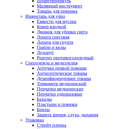
Штангенциркуль
Малярный инструмент
Товары для пикника
Инвентарь для улиц
Ёмкости для мусора
Ковер входной
Движок для уборки снега
Лопата снеговая
Лопата для грунта
Грабли и вилы
Ледоруб
Реагент противогололедный
Спецодежда и медизделия
Аптечки первой помощи
Антисептические товары
Дезинфицирующие товары
Термометр медицинский
Перчатки медицинские
Перчатки одноразовые
Бахилы
Пластыри и повязки
Бинты
Защита зрения, слуха, дыхания
Упаковка
Стрейч пленка