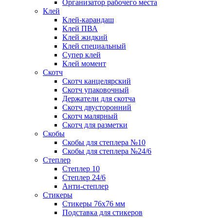
Организатор рабочего места
Клей
Клей-карандаш
Клей ПВА
Клей жидкий
Клей специальный
Супер клей
Клей момент
Скотч
Скотч канцелярский
Скотч упаковочный
Держатели для скотча
Скотч двусторонний
Скотч малярный
Скотч для разметки
Скобы
Скобы для степлера №10
Скобы для степлера №24/6
Степлер
Степлер 10
Степлер 24/6
Анти-степлер
Стикеры
Стикеры 76x76 мм
Подставка для стикеров