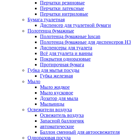
Перчатки резиновые
Перчатки латексные
Перчатки нитриловые
Бумага туалетная
Диспенсер для туалетной бумаги
Полотенца бумажные
Полотенца бумажные luscan
Полотенца бумажные для диспенсеров H3
Диспенсеры для туалета
Всё для туалета и ванны
Покрытия одноразовые
Протирочная бумага
Губка для мытья посуды
Губка железная
Мыло
Мыло жидкое
Мыло кусковое
Дозатор для мыла
Мыльницы
Освежители воздуха
Освежитель воздуха
Запасной баллончик
автоматические
Баллон сменный для автоосвежителя
Одноразовая посуда