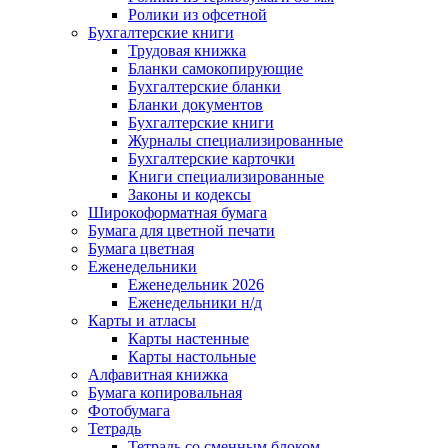
Ролики из офсетной
Бухгалтерские книги
Трудовая книжка
Бланки самокопирующие
Бухгалтерские бланки
Бланки документов
Бухгалтерские книги
Журналы специализированные
Бухгалтерские карточки
Книги специализированные
Законы и кодексы
Широкоформатная бумага
Бумага для цветной печати
Бумага цветная
Еженедельники
Еженедельник 2026
Еженедельники н/д
Карты и атласы
Карты настенные
Карты настольные
Алфавитная книжка
Бумага копировальная
Фотобумага
Тетрадь
Тетрадь со сменным блоком