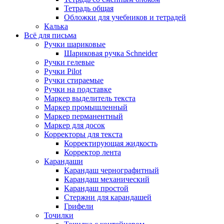
Тетрадь общая
Обложки для учебников и тетрадей
Калька
Всё для письма
Ручки шариковые
Шариковая ручка Schneider
Ручки гелевые
Ручки Pilot
Ручки стираемые
Ручки на подставке
Маркер выделитель текста
Маркер промышленный
Маркер перманентный
Маркер для досок
Корректоры для текста
Корректирующая жидкость
Корректор лента
Карандаши
Карандаш чернографитный
Карандаш механический
Карандаш простой
Стержни для карандашей
Грифели
Точилки