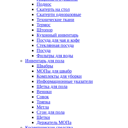
Поднос
Скатерть на стол
Скатерти одноразовые
Технические ткани
Термос
Штопор
Кухонный инвентарь
Посуда для чая и кофе
Стеклянная посуда
Посуда
Фильтры для воды
Инвентарь для пола
Швабры
МОПы для швабр
Комплекты для уборки
Информационные указатели
Щетка для пола
Веники
Совок
Тряпка
Метла
Сгон для пола
Щетки
Держатель МОПа
Косметические средства