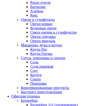
Рахат-лукум
Батончик
Хлебцы
Кекс
Орехи и сухофрукты
Орехи кешью
Кедровые орехи
Смесь орехов и сухофруктов
Орехи семушка
Орехи миндаль
Макароны, мука и крупы
Крупа Рис
Крупа Гречка
Соусы, приправы и специи
Соль
Сода пищевая
Соус
Кетчуп
Сироп
Приправа
Консервированные продукты
Быстрого приготовления
Офисная техника
Батарейки
Батарейки АА (пальчиковые)