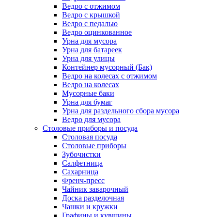
Ведро с отжимом
Ведро с крышкой
Ведро с педалью
Ведро оцинкованное
Урна для мусора
Урна для батареек
Урна для улицы
Контейнер мусорный (Бак)
Ведро на колесах с отжимом
Ведро на колесах
Мусорные баки
Урна для бумаг
Урна для раздельного сбора мусора
Ведро для мусора
Столовые приборы и посуда
Столовая посуда
Столовые приборы
Зубочистки
Салфетница
Сахарница
Френч-пресс
Чайник заварочный
Доска разделочная
Чашки и кружки
Графины и кувшины