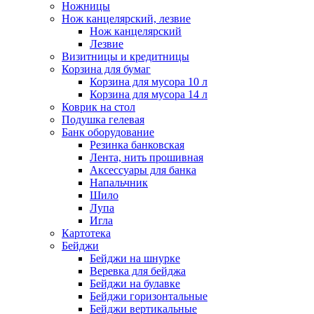
Ножницы
Нож канцелярский, лезвие
Нож канцелярский
Лезвие
Визитницы и кредитницы
Корзина для бумаг
Корзина для мусора 10 л
Корзина для мусора 14 л
Коврик на стол
Подушка гелевая
Банк оборудование
Резинка банковская
Лента, нить прошивная
Аксессуары для банка
Напальчник
Шило
Лупа
Игла
Картотека
Бейджи
Бейджи на шнурке
Веревка для бейджа
Бейджи на булавке
Бейджи горизонтальные
Бейджи вертикальные