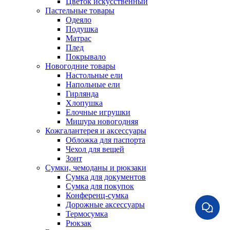
Цветок искусственный
Пастельные товары
Одеяло
Подушка
Матрас
Плед
Покрывало
Новогодние товары
Настольные ели
Напольные ели
Гирлянда
Хлопушка
Елочные игрушки
Мишура новогодняя
Кожгалантерея и аксессуары
Обложка для паспорта
Чехол для вещей
Зонт
Сумки, чемоданы и рюкзаки
Сумка для документов
Сумка для покупок
Конференц-сумка
Дорожные аксессуары
Термосумка
Рюкзак