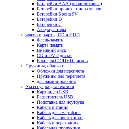
Батарейки ААА (мизинчиковые)
Батарейки прочих типоразмеров
Батарейки Крона 9V
Батарейки D
Батарейки С
Аккумуляторы
Флешки, карты, CD и HDD
Флеш-память
Карта памяти
Внешний диск
CD и DVD диски
Бокс для CD/DVD дисков
Пружины, обложки
Обложки для переплета
Пружины для переплета
для ламинирования
Аксессуары для техники
Картридер USB
Разветвитель USB
Подставка для ноутбука
Кабель питания
Кабель для смартфона
Кабель для оргтехники
Кабель и переходник
Кабельная продукция