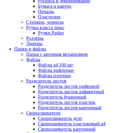
Роспись и декорирование
Бумага и картон
Пеналы
Пластилин
Стержни, чернила
Ручки класса люкс
Ручки Parker
Роллеры
Линеры
Папки и файлы
Папка с арочным механизмом
Файлы
Файлы а4 100 шт
Файлы рифленые
Файлы плотные
Разделители листов
Разделитель листов цифровой
Разделитель листов алфавитный
Разделитель буквенный
Разделитель листов пластик
Разделитель листов картонный
Скоросшиватели
Скоросшиватель дело
Скоросшиватель пластиковый а4
Скоросшиватель картонный