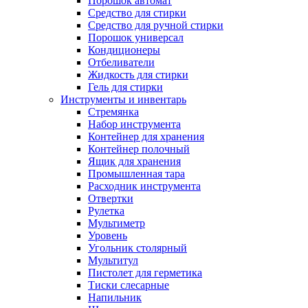
Порошок автомат
Средство для стирки
Средство для ручной стирки
Порошок универсал
Кондиционеры
Отбеливатели
Жидкость для стирки
Гель для стирки
Инструменты и инвентарь
Стремянка
Набор инструмента
Контейнер для хранения
Контейнер полочный
Ящик для хранения
Промышленная тара
Расходник инструмента
Отвертки
Рулетка
Мультиметр
Уровень
Угольник столярный
Мультитул
Пистолет для герметика
Тиски слесарные
Напильник