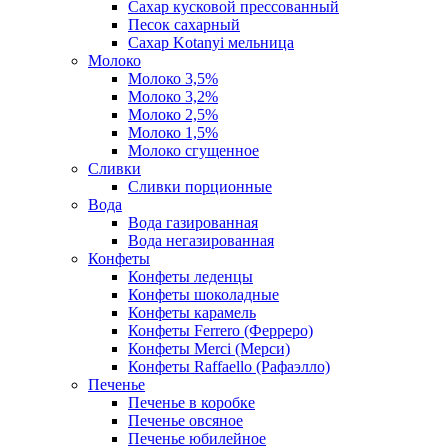
Сахар кусковой прессованный
Песок сахарный
Сахар Kotanyi мельница
Молоко
Молоко 3,5%
Молоко 3,2%
Молоко 2,5%
Молоко 1,5%
Молоко сгущенное
Сливки
Сливки порционные
Вода
Вода газированная
Вода негазированная
Конфеты
Конфеты леденцы
Конфеты шоколадные
Конфеты карамель
Конфеты Ferrero (Ферреро)
Конфеты Merci (Мерси)
Конфеты Raffaello (Рафаэлло)
Печенье
Печенье в коробке
Печенье овсяное
Печенье юбилейное