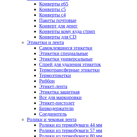
Конверты е65
Конверты с5
Конверты с4
Пакеты почтовые
Конверт для денег
Конверты кому куда стрип
Конверты для CD
Этикетки и лента
Самоклеящиеся этикетки
Этикетки специальные
Этикетки универсальные
Спрей для удаления этикеток
Термотрансферные этикетки
Термоэтикетки
Риббон
Этикет-лента
Этикетка защитная
Все для маркировки
Этикет-пистолет
Биркодержатели
Соединитель
Ролики и чековая лента
Ролики из термобумаги 44 мм
Ролики из термобумаги 57 мм
Ролики из термобумаги 80 мм