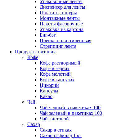
Упаковочные ленты
Диспенсер для ленты
Шпагаты, шнуры
Монтажные ленты
Пакеты фасовочные
Упаковка из картона
Биг-бэг
Пленка полиэтиленовая
Стреппинг лента
Продукты питания
Кофе
Кофе растворимый
Кофе в зернах
Кофе молотый
Кофе в капсулах
Цикорий
Капсулы
Какао
Чай
Чай черный в пакетиках 100
Чай зеленый в пакетиках 100
Чай листовой
Сахар
Сахар в стиках
Сахар-рафинад 1 кг