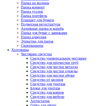
Папка на молнии
Папка конверт
Папка уголок
Папка портфель
Планшет для бумаги
Подвесная регистратура
Архивные папки и короба
Папка для бумаг с завязками
Папка адресная
Этикетки для папок
Скрепкошина
Хозтовары
Чистящие средства
Средство универсальное чистящее
Средство для прочистки труб
Средство для чистки металла
Средство для чистки одежды
Средство для чистки обуви
Средство от засоров
Средство для унитаза
Блоки для унитаза
Средство для ковров
Средство для мебели
Антистатик
Губка для обуви