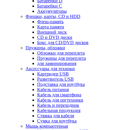
Батарейки D
Батарейки С
Аккумуляторы
Флешки, карты, CD и HDD
Флеш-память
Карта памяти
Внешний диск
CD и DVD диски
Бокс для CD/DVD дисков
Пружины, обложки
Обложки для переплета
Пружины для переплета
для ламинирования
Аксессуары для техники
Картридер USB
Разветвитель USB
Подставка для ноутбука
Кабель питания
Кабель для смартфона
Кабель для оргтехники
Кабель и переходник
Кабельная продукция
Стяжка для кабеля
Сумка для ноутбука
Мышь компьютерная