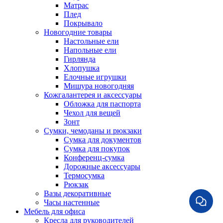
Матрас
Плед
Покрывало
Новогодние товары
Настольные ели
Напольные ели
Гирлянда
Хлопушка
Елочные игрушки
Мишура новогодняя
Кожгалантерея и аксессуары
Обложка для паспорта
Чехол для вещей
Зонт
Сумки, чемоданы и рюкзаки
Сумка для документов
Сумка для покупок
Конференц-сумка
Дорожные аксессуары
Термосумка
Рюкзак
Вазы декоративные
Часы настенные
Мебель для офиса
Кресла для руководителей