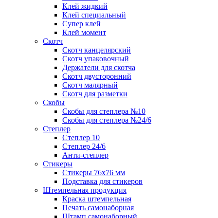
Клей жидкий
Клей специальный
Супер клей
Клей момент
Скотч
Скотч канцелярский
Скотч упаковочный
Держатели для скотча
Скотч двусторонний
Скотч малярный
Скотч для разметки
Скобы
Скобы для степлера №10
Скобы для степлера №24/6
Степлер
Степлер 10
Степлер 24/6
Анти-степлер
Стикеры
Стикеры 76x76 мм
Подставка для стикеров
Штемпельная продукция
Краска штемпельная
Печать самонаборная
Штамп самонаборный