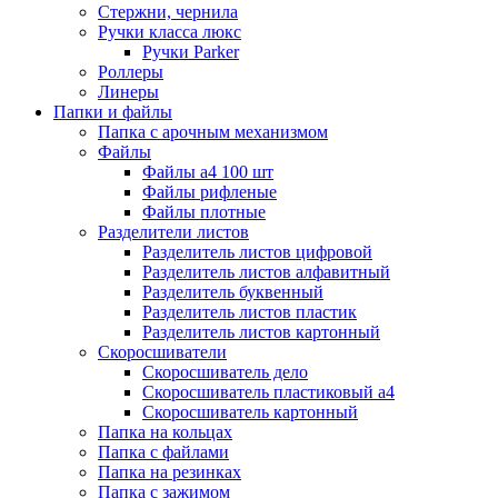
Стержни, чернила
Ручки класса люкс
Ручки Parker
Роллеры
Линеры
Папки и файлы
Папка с арочным механизмом
Файлы
Файлы а4 100 шт
Файлы рифленые
Файлы плотные
Разделители листов
Разделитель листов цифровой
Разделитель листов алфавитный
Разделитель буквенный
Разделитель листов пластик
Разделитель листов картонный
Скоросшиватели
Скоросшиватель дело
Скоросшиватель пластиковый а4
Скоросшиватель картонный
Папка на кольцах
Папка с файлами
Папка на резинках
Папка с зажимом