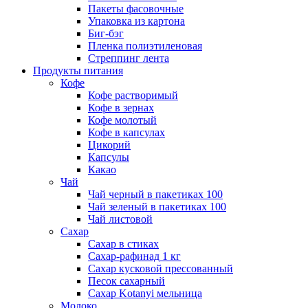
Пакеты фасовочные
Упаковка из картона
Биг-бэг
Пленка полиэтиленовая
Стреппинг лента
Продукты питания
Кофе
Кофе растворимый
Кофе в зернах
Кофе молотый
Кофе в капсулах
Цикорий
Капсулы
Какао
Чай
Чай черный в пакетиках 100
Чай зеленый в пакетиках 100
Чай листовой
Сахар
Сахар в стиках
Сахар-рафинад 1 кг
Сахар кусковой прессованный
Песок сахарный
Сахар Kotanyi мельница
Молоко