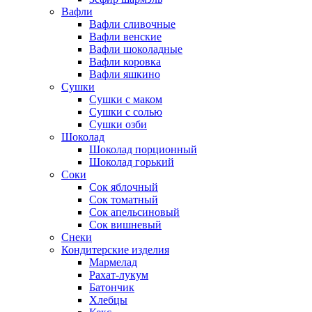
Вафли
Вафли сливочные
Вафли венские
Вафли шоколадные
Вафли коровка
Вафли яшкино
Сушки
Сушки с маком
Сушки с солью
Сушки озби
Шоколад
Шоколад порционный
Шоколад горький
Соки
Сок яблочный
Сок томатный
Сок апельсиновый
Сок вишневый
Снеки
Кондитерские изделия
Мармелад
Рахат-лукум
Батончик
Хлебцы