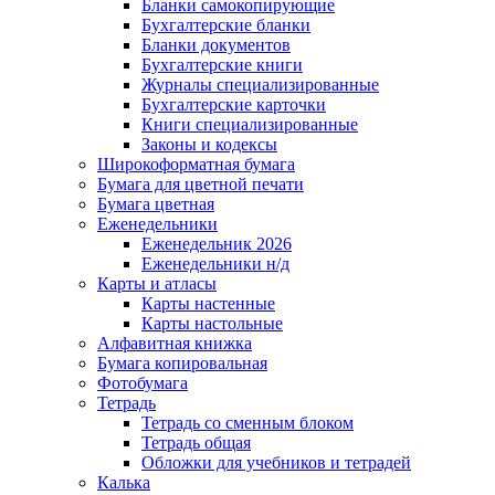
Бланки самокопирующие
Бухгалтерские бланки
Бланки документов
Бухгалтерские книги
Журналы специализированные
Бухгалтерские карточки
Книги специализированные
Законы и кодексы
Широкоформатная бумага
Бумага для цветной печати
Бумага цветная
Еженедельники
Еженедельник 2026
Еженедельники н/д
Карты и атласы
Карты настенные
Карты настольные
Алфавитная книжка
Бумага копировальная
Фотобумага
Тетрадь
Тетрадь со сменным блоком
Тетрадь общая
Обложки для учебников и тетрадей
Калька