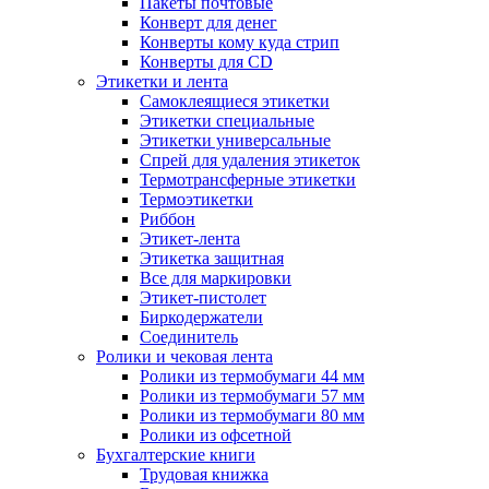
Пакеты почтовые
Конверт для денег
Конверты кому куда стрип
Конверты для CD
Этикетки и лента
Самоклеящиеся этикетки
Этикетки специальные
Этикетки универсальные
Спрей для удаления этикеток
Термотрансферные этикетки
Термоэтикетки
Риббон
Этикет-лента
Этикетка защитная
Все для маркировки
Этикет-пистолет
Биркодержатели
Соединитель
Ролики и чековая лента
Ролики из термобумаги 44 мм
Ролики из термобумаги 57 мм
Ролики из термобумаги 80 мм
Ролики из офсетной
Бухгалтерские книги
Трудовая книжка