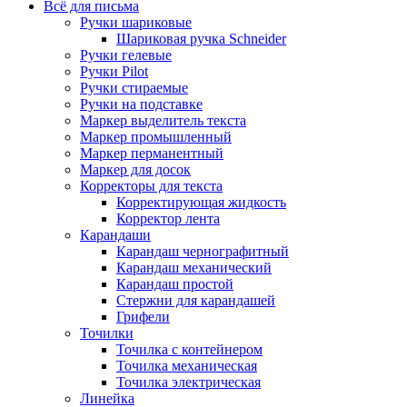
Всё для письма
Ручки шариковые
Шариковая ручка Schneider
Ручки гелевые
Ручки Pilot
Ручки стираемые
Ручки на подставке
Маркер выделитель текста
Маркер промышленный
Маркер перманентный
Маркер для досок
Корректоры для текста
Корректирующая жидкость
Корректор лента
Карандаши
Карандаш чернографитный
Карандаш механический
Карандаш простой
Стержни для карандашей
Грифели
Точилки
Точилка с контейнером
Точилка механическая
Точилка электрическая
Линейка