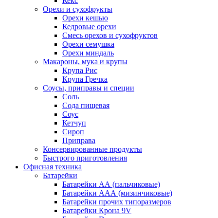
Кекс
Орехи и сухофрукты
Орехи кешью
Кедровые орехи
Смесь орехов и сухофруктов
Орехи семушка
Орехи миндаль
Макароны, мука и крупы
Крупа Рис
Крупа Гречка
Соусы, приправы и специи
Соль
Сода пищевая
Соус
Кетчуп
Сироп
Приправа
Консервированные продукты
Быстрого приготовления
Офисная техника
Батарейки
Батарейки АА (пальчиковые)
Батарейки ААА (мизинчиковые)
Батарейки прочих типоразмеров
Батарейки Крона 9V