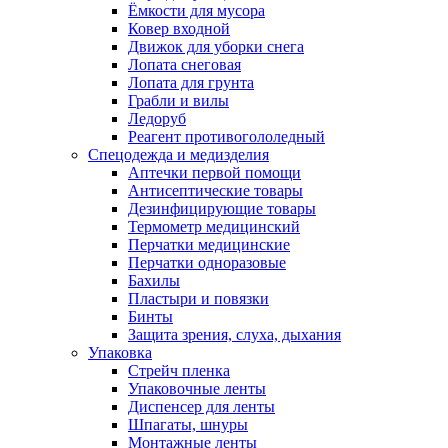
Ёмкости для мусора
Ковер входной
Движок для уборки снега
Лопата снеговая
Лопата для грунта
Грабли и вилы
Ледоруб
Реагент противогололедный
Спецодежда и медизделия
Аптечки первой помощи
Антисептические товары
Дезинфицирующие товары
Термометр медицинский
Перчатки медицинские
Перчатки одноразовые
Бахилы
Пластыри и повязки
Бинты
Защита зрения, слуха, дыхания
Упаковка
Стрейч пленка
Упаковочные ленты
Диспенсер для ленты
Шпагаты, шнуры
Монтажные ленты