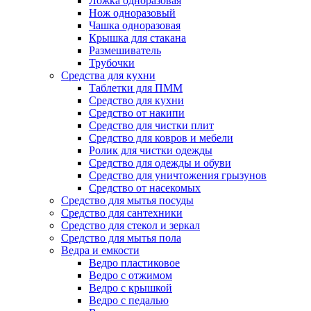
Ложка одноразовая
Нож одноразовый
Чашка одноразовая
Крышка для стакана
Размешиватель
Трубочки
Средства для кухни
Таблетки для ПММ
Средство для кухни
Средство от накипи
Средство для чистки плит
Средство для ковров и мебели
Ролик для чистки одежды
Средство для одежды и обуви
Средство для уничтожения грызунов
Средство от насекомых
Средство для мытья посуды
Средство для сантехники
Средство для стекол и зеркал
Средство для мытья пола
Ведра и емкости
Ведро пластиковое
Ведро с отжимом
Ведро с крышкой
Ведро с педалью