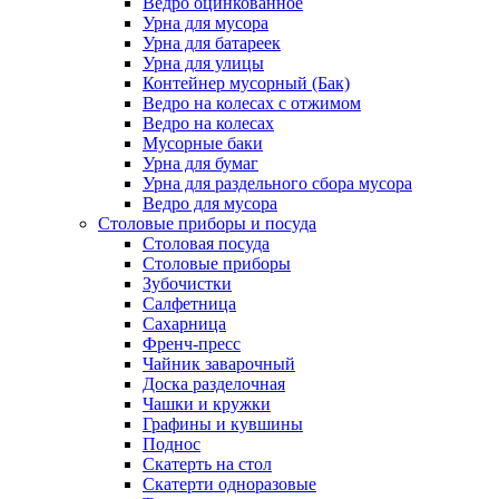
Ведро оцинкованное
Урна для мусора
Урна для батареек
Урна для улицы
Контейнер мусорный (Бак)
Ведро на колесах с отжимом
Ведро на колесах
Мусорные баки
Урна для бумаг
Урна для раздельного сбора мусора
Ведро для мусора
Столовые приборы и посуда
Столовая посуда
Столовые приборы
Зубочистки
Салфетница
Сахарница
Френч-пресс
Чайник заварочный
Доска разделочная
Чашки и кружки
Графины и кувшины
Поднос
Скатерть на стол
Скатерти одноразовые