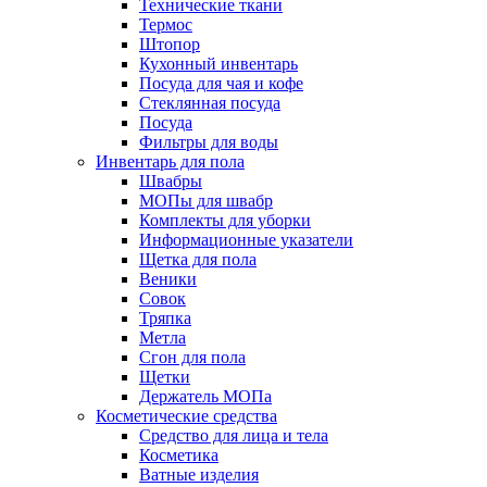
Технические ткани
Термос
Штопор
Кухонный инвентарь
Посуда для чая и кофе
Стеклянная посуда
Посуда
Фильтры для воды
Инвентарь для пола
Швабры
МОПы для швабр
Комплекты для уборки
Информационные указатели
Щетка для пола
Веники
Совок
Тряпка
Метла
Сгон для пола
Щетки
Держатель МОПа
Косметические средства
Средство для лица и тела
Косметика
Ватные изделия