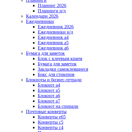
Планинги
Планинг 2026
Планинги н/д
Календари 2026
Ежедневники
Ежедневник 2026
Ежедневники н/д
Ежедневник а4
Ежедневник а5
Ежедневник а6
Бумага для заметок
Блок с клеевым краем
Бумага для заметок
Закладки самоклеящиеся
Бокс для стикеров
Блокноты и бизнес-тетради
Блокнот а4
Блокнот а5
Блокнот а6
Блокнот а7
Блокнот на спирали
Почтовые конверты
Конверты е65
Конверты с5
Конверты с4