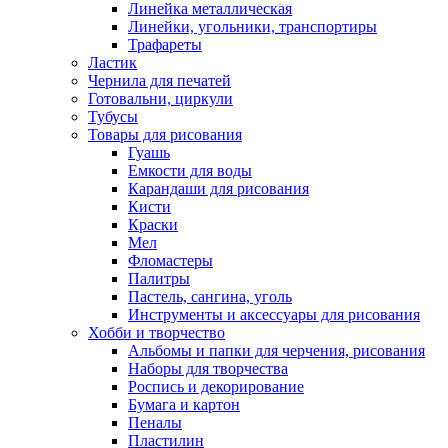
Линейка металлическая
Линейки, угольники, транспортиры
Трафареты
Ластик
Чернила для печатей
Готовальни, циркули
Тубусы
Товары для рисования
Гуашь
Емкости для воды
Карандаши для рисования
Кисти
Краски
Мел
Фломастеры
Палитры
Пастель, сангина, уголь
Инструменты и аксессуары для рисования
Хобби и творчество
Альбомы и папки для черчения, рисования
Наборы для творчества
Роспись и декорирование
Бумага и картон
Пеналы
Пластилин