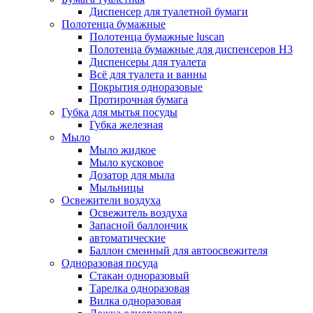
Диспенсер для туалетной бумаги
Полотенца бумажные
Полотенца бумажные luscan
Полотенца бумажные для диспенсеров H3
Диспенсеры для туалета
Всё для туалета и ванны
Покрытия одноразовые
Протирочная бумага
Губка для мытья посуды
Губка железная
Мыло
Мыло жидкое
Мыло кусковое
Дозатор для мыла
Мыльницы
Освежители воздуха
Освежитель воздуха
Запасной баллончик
автоматические
Баллон сменный для автоосвежителя
Одноразовая посуда
Стакан одноразовый
Тарелка одноразовая
Вилка одноразовая