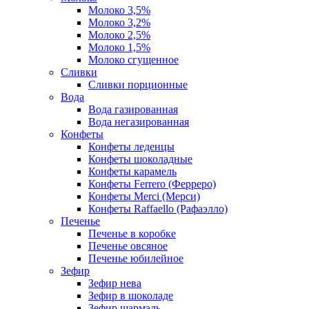
Молоко 3,5%
Молоко 3,2%
Молоко 2,5%
Молоко 1,5%
Молоко сгущенное
Сливки
Сливки порционные
Вода
Вода газированная
Вода негазированная
Конфеты
Конфеты леденцы
Конфеты шоколадные
Конфеты карамель
Конфеты Ferrero (Ферреро)
Конфеты Merci (Мерси)
Конфеты Raffaello (Рафаэлло)
Печенье
Печенье в коробке
Печенье овсяное
Печенье юбилейное
Зефир
Зефир нева
Зефир в шоколаде
Зефир шармэль