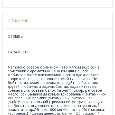
ОПИСАНИЕ
ОТЗЫВЫ
ПАРАМЕТРЫ
Nemoloko соевое с бананом - это мягкий вкус сои в
сочетании с ароматным бананом для Вашего
любимого латте или капучино. Barista вдохновляет
творить и создавать новые кофейные напитки. Не
бойтесь экспериментировать, радуйте себя, своих
друзей, любимых и родных.Состав: вода питьевая,
соевая мука, соевый белок (изолят), сахар, рапсовое
масло, сок банановый концентрированный, витаминно-
минеральный премикс (витамин D2, витамин В2
(рибофлавин), кальций (трикальций фосфат), кальция
карбонат), соль, концентрат сафлора, натуральный
ароматизатор.Объем: 1000 мл.Жирность: 1%.Упаковка:
картонная.Пищевая ценность: белки - 2.5 г; жиры - 1 г;