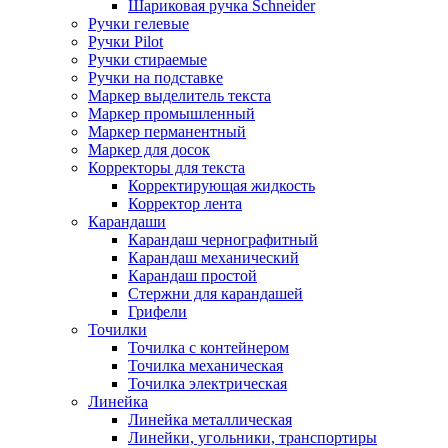
Шариковая ручка Schneider
Ручки гелевые
Ручки Pilot
Ручки стираемые
Ручки на подставке
Маркер выделитель текста
Маркер промышленный
Маркер перманентный
Маркер для досок
Корректоры для текста
Корректирующая жидкость
Корректор лента
Карандаши
Карандаш чернографитный
Карандаш механический
Карандаш простой
Стержни для карандашей
Грифели
Точилки
Точилка с контейнером
Точилка механическая
Точилка электрическая
Линейка
Линейка металлическая
Линейки, угольники, транспортиры