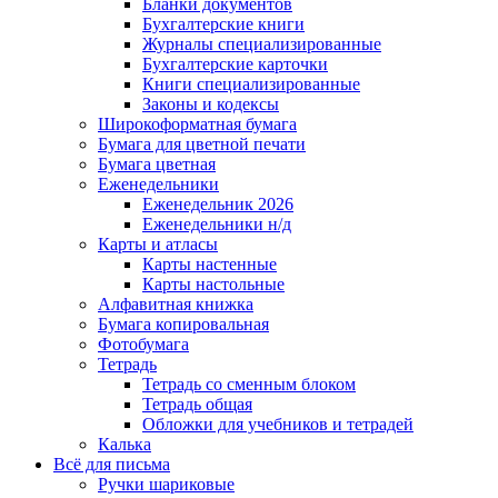
Бланки документов
Бухгалтерские книги
Журналы специализированные
Бухгалтерские карточки
Книги специализированные
Законы и кодексы
Широкоформатная бумага
Бумага для цветной печати
Бумага цветная
Еженедельники
Еженедельник 2026
Еженедельники н/д
Карты и атласы
Карты настенные
Карты настольные
Алфавитная книжка
Бумага копировальная
Фотобумага
Тетрадь
Тетрадь со сменным блоком
Тетрадь общая
Обложки для учебников и тетрадей
Калька
Всё для письма
Ручки шариковые