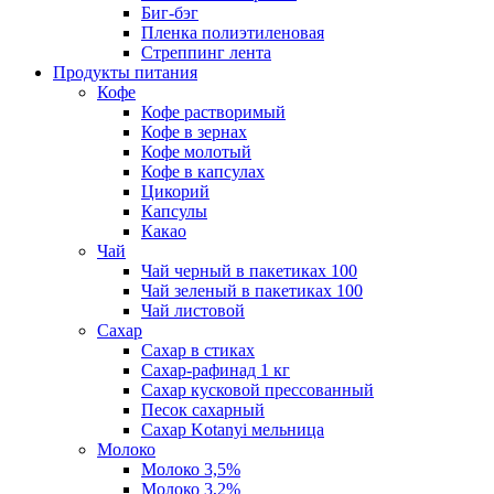
Биг-бэг
Пленка полиэтиленовая
Стреппинг лента
Продукты питания
Кофе
Кофе растворимый
Кофе в зернах
Кофе молотый
Кофе в капсулах
Цикорий
Капсулы
Какао
Чай
Чай черный в пакетиках 100
Чай зеленый в пакетиках 100
Чай листовой
Сахар
Сахар в стиках
Сахар-рафинад 1 кг
Сахар кусковой прессованный
Песок сахарный
Сахар Kotanyi мельница
Молоко
Молоко 3,5%
Молоко 3,2%