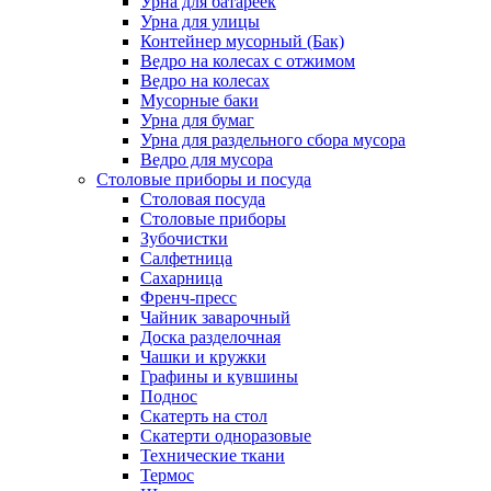
Урна для батареек
Урна для улицы
Контейнер мусорный (Бак)
Ведро на колесах с отжимом
Ведро на колесах
Мусорные баки
Урна для бумаг
Урна для раздельного сбора мусора
Ведро для мусора
Столовые приборы и посуда
Столовая посуда
Столовые приборы
Зубочистки
Салфетница
Сахарница
Френч-пресс
Чайник заварочный
Доска разделочная
Чашки и кружки
Графины и кувшины
Поднос
Скатерть на стол
Скатерти одноразовые
Технические ткани
Термос