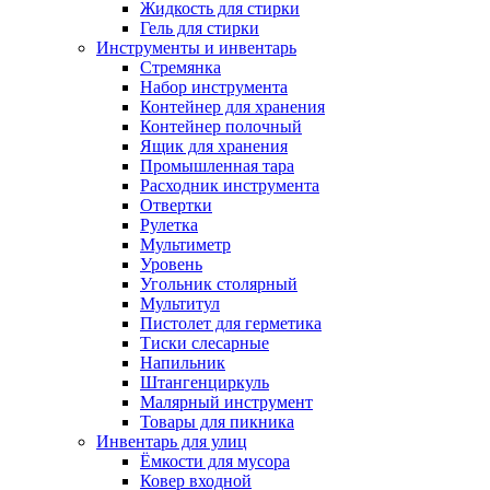
Жидкость для стирки
Гель для стирки
Инструменты и инвентарь
Стремянка
Набор инструмента
Контейнер для хранения
Контейнер полочный
Ящик для хранения
Промышленная тара
Расходник инструмента
Отвертки
Рулетка
Мультиметр
Уровень
Угольник столярный
Мультитул
Пистолет для герметика
Тиски слесарные
Напильник
Штангенциркуль
Малярный инструмент
Товары для пикника
Инвентарь для улиц
Ёмкости для мусора
Ковер входной