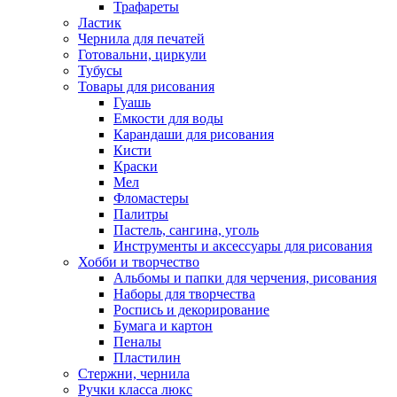
Трафареты
Ластик
Чернила для печатей
Готовальни, циркули
Тубусы
Товары для рисования
Гуашь
Емкости для воды
Карандаши для рисования
Кисти
Краски
Мел
Фломастеры
Палитры
Пастель, сангина, уголь
Инструменты и аксессуары для рисования
Хобби и творчество
Альбомы и папки для черчения, рисования
Наборы для творчества
Роспись и декорирование
Бумага и картон
Пеналы
Пластилин
Стержни, чернила
Ручки класса люкс