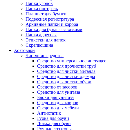
Папка уголок
Папка портфель
Планшет для бумаги
Подвесная регистратура
Архивные папки и короба
Папка для бумаг с завязками
Папка адресная
Этикетки для папок
Скрепкошина
Хозтовары
Чистящие средства
Средство универсальное чистящее
Средство для прочистки труб
Средство для чистки металла
Средство для чистки одежды
Средство для чистки обуви
Средство от засоров
Средство для унитаза
Блоки для унитаза
Средство для ковров
Средство для мебели
Антистатик
Губка для обуви
Ложка для обуви
Ручные дозаторы