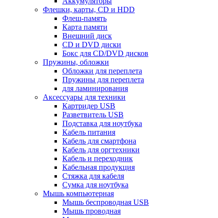
Аккумуляторы
Флешки, карты, CD и HDD
Флеш-память
Карта памяти
Внешний диск
CD и DVD диски
Бокс для CD/DVD дисков
Пружины, обложки
Обложки для переплета
Пружины для переплета
для ламинирования
Аксессуары для техники
Картридер USB
Разветвитель USB
Подставка для ноутбука
Кабель питания
Кабель для смартфона
Кабель для оргтехники
Кабель и переходник
Кабельная продукция
Стяжка для кабеля
Сумка для ноутбука
Мышь компьютерная
Мышь беспроводная USB
Мышь проводная