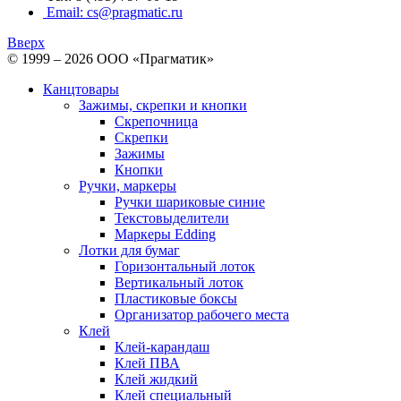
Email: cs@pragmatic.ru
Вверх
© 1999 – 2026 ООО «Прагматик»
Канцтовары
Зажимы, скрепки и кнопки
Скрепочница
Скрепки
Зажимы
Кнопки
Ручки, маркеры
Ручки шариковые синие
Текстовыделители
Маркеры Edding
Лотки для бумаг
Горизонтальный лоток
Вертикальный лоток
Пластиковые боксы
Организатор рабочего места
Клей
Клей-карандаш
Клей ПВА
Клей жидкий
Клей специальный