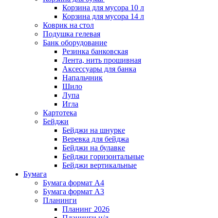
Корзина для мусора 10 л
Корзина для мусора 14 л
Коврик на стол
Подушка гелевая
Банк оборудование
Резинка банковская
Лента, нить прошивная
Аксессуары для банка
Напальчник
Шило
Лупа
Игла
Картотека
Бейджи
Бейджи на шнурке
Веревка для бейджа
Бейджи на булавке
Бейджи горизонтальные
Бейджи вертикальные
Бумага
Бумага формат А4
Бумага формат А3
Планинги
Планинг 2026
Планинги н/д