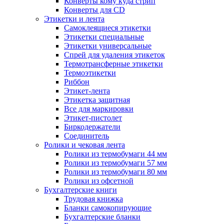
Конверты кому куда стрип
Конверты для CD
Этикетки и лента
Самоклеящиеся этикетки
Этикетки специальные
Этикетки универсальные
Спрей для удаления этикеток
Термотрансферные этикетки
Термоэтикетки
Риббон
Этикет-лента
Этикетка защитная
Все для маркировки
Этикет-пистолет
Биркодержатели
Соединитель
Ролики и чековая лента
Ролики из термобумаги 44 мм
Ролики из термобумаги 57 мм
Ролики из термобумаги 80 мм
Ролики из офсетной
Бухгалтерские книги
Трудовая книжка
Бланки самокопирующие
Бухгалтерские бланки