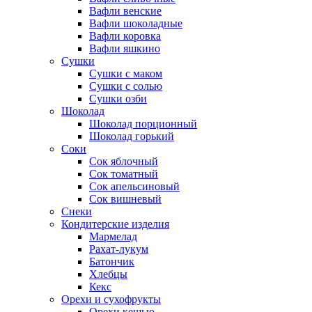
Вафли венские
Вафли шоколадные
Вафли коровка
Вафли яшкино
Сушки
Сушки с маком
Сушки с солью
Сушки озби
Шоколад
Шоколад порционный
Шоколад горький
Соки
Сок яблочный
Сок томатный
Сок апельсиновый
Сок вишневый
Снеки
Кондитерские изделия
Мармелад
Рахат-лукум
Батончик
Хлебцы
Кекс
Орехи и сухофрукты
Орехи кешью