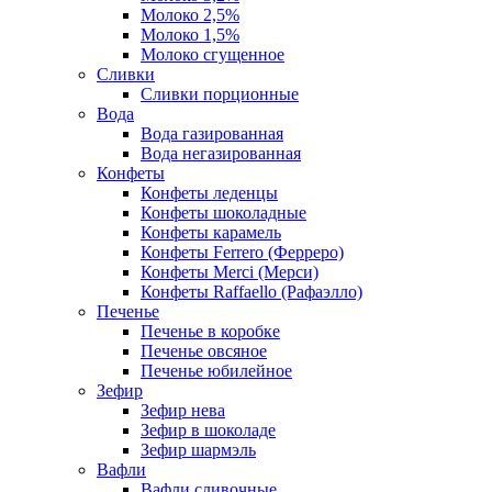
Молоко 2,5%
Молоко 1,5%
Молоко сгущенное
Сливки
Сливки порционные
Вода
Вода газированная
Вода негазированная
Конфеты
Конфеты леденцы
Конфеты шоколадные
Конфеты карамель
Конфеты Ferrero (Ферреро)
Конфеты Merci (Мерси)
Конфеты Raffaello (Рафаэлло)
Печенье
Печенье в коробке
Печенье овсяное
Печенье юбилейное
Зефир
Зефир нева
Зефир в шоколаде
Зефир шармэль
Вафли
Вафли сливочные