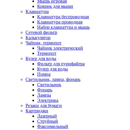
Мышь игровая
Коврик для мыши
Клавиатура
Клавиатура беспроводная
Клавиатура проводная
Набор клавиатура и мышь
Сетевой фильтр
Калькулятор
Чайник, термопот
Чайник электрический
Термопот
Кулер для воды
Фильтр для пурифайера
Кулер для воды
Помпа
Светильник, лампа, фонарь
Светильник
Фонарь
Лампы
Электрика
Резаки для бумаги
Картриджи
Лазерный
Струйный
Факсимильный