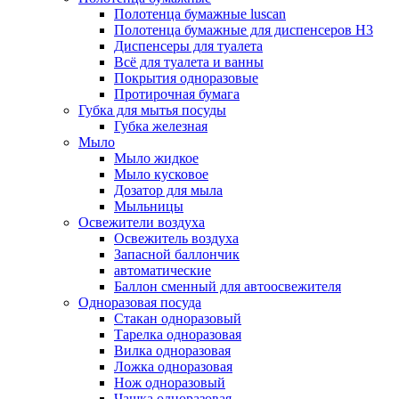
Полотенца бумажные luscan
Полотенца бумажные для диспенсеров H3
Диспенсеры для туалета
Всё для туалета и ванны
Покрытия одноразовые
Протирочная бумага
Губка для мытья посуды
Губка железная
Мыло
Мыло жидкое
Мыло кусковое
Дозатор для мыла
Мыльницы
Освежители воздуха
Освежитель воздуха
Запасной баллончик
автоматические
Баллон сменный для автоосвежителя
Одноразовая посуда
Стакан одноразовый
Тарелка одноразовая
Вилка одноразовая
Ложка одноразовая
Нож одноразовый
Чашка одноразовая