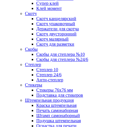
Супер клей
Клей момент
Скотч
Скотч канцелярский
Скотч упаковочный
Держатели для скотча
Скотч двусторонний
Скотч малярный
Скотч для разметки
Скобы
Скобы для степлера №10
Скобы для степлера №24/6
Степлер
Степлер 10
Степлер 24/6
Анти-степлер
Стикеры
Стикеры 76x76 мм
Подставка для стикеров
Штемпельная продукция
Краска штемпельная
Печать самонаборная
Штамп самонаборный
Подушка штемпельная
Оснастка для печати