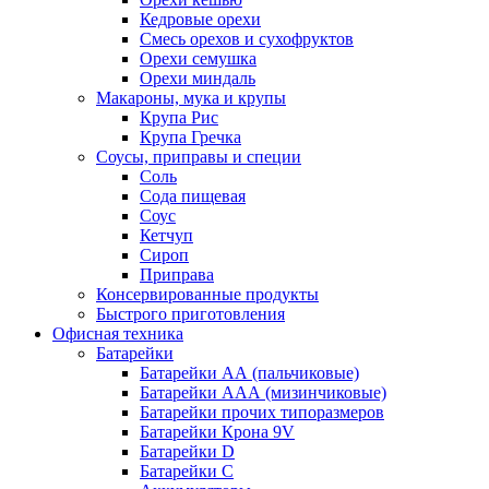
Кедровые орехи
Смесь орехов и сухофруктов
Орехи семушка
Орехи миндаль
Макароны, мука и крупы
Крупа Рис
Крупа Гречка
Соусы, приправы и специи
Соль
Сода пищевая
Соус
Кетчуп
Сироп
Приправа
Консервированные продукты
Быстрого приготовления
Офисная техника
Батарейки
Батарейки АА (пальчиковые)
Батарейки ААА (мизинчиковые)
Батарейки прочих типоразмеров
Батарейки Крона 9V
Батарейки D
Батарейки С