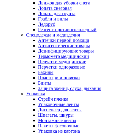
Движок для уборки снега
Лопата снеговая
Лопата для грунта
Грабли и вилы
Ледоруб
Реагент противогололедный
Спецодежда и медизделия
Аптечки первой помощи
Антисептические товары
Дезинфицирующие товары
Термометр медицинский
Перчатки медицинские
Перчатки одноразовые
Бахилы
Пластыри и повязки
Бинты
Защита зрения, слуха, дыхания
Упаковка
Стрейч пленка
Упаковочные ленты
Диспенсер для ленты
Шпагаты, шнуры
Монтажные ленты
Пакеты фасовочные
Упаковка из картона