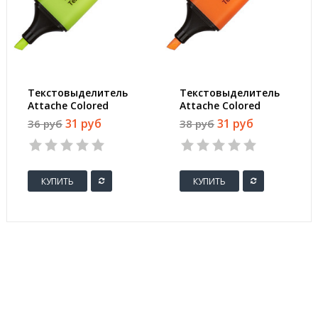
Текстовыделитель
Текстовыделитель
Attache Colored
Attache Colored
желтый (толщина
оранжевый
31 руб
31 руб
36 руб
38 руб
линии 1-5 мм)
(толщина линии 1-5
мм)
КУПИТЬ
КУПИТЬ