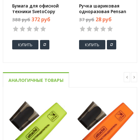
Бумага для офисной
Ручка шариковая
техники SvetoCopy
одноразовая Pensan
(A4, марка C, 80 г/
Triball синяя
372 руб
28 руб
388 руб
37 руб
кв.м, 500 листов)
(толщина линии 1
мм)
КУПИТЬ
КУПИТЬ
АНАЛОГИЧНЫЕ ТОВАРЫ