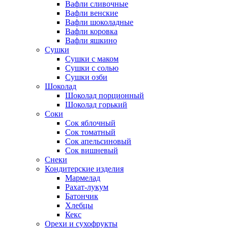
Вафли сливочные
Вафли венские
Вафли шоколадные
Вафли коровка
Вафли яшкино
Сушки
Сушки с маком
Сушки с солью
Сушки озби
Шоколад
Шоколад порционный
Шоколад горький
Соки
Сок яблочный
Сок томатный
Сок апельсиновый
Сок вишневый
Снеки
Кондитерские изделия
Мармелад
Рахат-лукум
Батончик
Хлебцы
Кекс
Орехи и сухофрукты