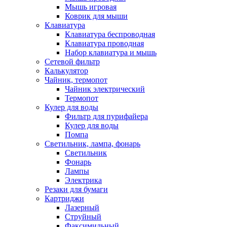
Мышь игровая
Коврик для мыши
Клавиатура
Клавиатура беспроводная
Клавиатура проводная
Набор клавиатура и мышь
Сетевой фильтр
Калькулятор
Чайник, термопот
Чайник электрический
Термопот
Кулер для воды
Фильтр для пурифайера
Кулер для воды
Помпа
Светильник, лампа, фонарь
Светильник
Фонарь
Лампы
Электрика
Резаки для бумаги
Картриджи
Лазерный
Струйный
Факсимильный