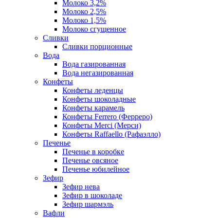
Молоко 3,2%
Молоко 2,5%
Молоко 1,5%
Молоко сгущенное
Сливки
Сливки порционные
Вода
Вода газированная
Вода негазированная
Конфеты
Конфеты леденцы
Конфеты шоколадные
Конфеты карамель
Конфеты Ferrero (Ферреро)
Конфеты Merci (Мерси)
Конфеты Raffaello (Рафаэлло)
Печенье
Печенье в коробке
Печенье овсяное
Печенье юбилейное
Зефир
Зефир нева
Зефир в шоколаде
Зефир шармэль
Вафли