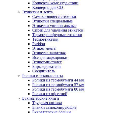
Конверты кому куда стрип
Конверты для CD
Этикетки и лента
Самоклеящиеся этикетки
Этикетки специальные
Этикетки универсальные
Спрей для удаления этикеток
Термотрансферные этикетки
Термоэтикетки
Риббон
Этикет-лента
Этикетка защитная
Все для маркировки
Этикет-пистолет
Биркодержатели
Соединитель
Ролики и чековая лента
Ролики из термобумаги 44 мм
Ролики из термобумаги 57 мм
Ролики из термобумаги 80 мм
Ролики из офсетной
Бухгалтерские книги
Трудовая книжка
Бланки самокопирующие
Бухгалтерские бланки