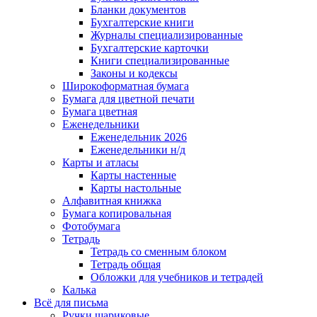
Бланки документов
Бухгалтерские книги
Журналы специализированные
Бухгалтерские карточки
Книги специализированные
Законы и кодексы
Широкоформатная бумага
Бумага для цветной печати
Бумага цветная
Еженедельники
Еженедельник 2026
Еженедельники н/д
Карты и атласы
Карты настенные
Карты настольные
Алфавитная книжка
Бумага копировальная
Фотобумага
Тетрадь
Тетрадь со сменным блоком
Тетрадь общая
Обложки для учебников и тетрадей
Калька
Всё для письма
Ручки шариковые