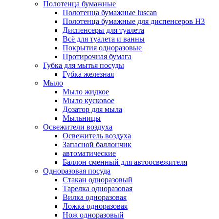
Полотенца бумажные
Полотенца бумажные luscan
Полотенца бумажные для диспенсеров H3
Диспенсеры для туалета
Всё для туалета и ванны
Покрытия одноразовые
Протирочная бумага
Губка для мытья посуды
Губка железная
Мыло
Мыло жидкое
Мыло кусковое
Дозатор для мыла
Мыльницы
Освежители воздуха
Освежитель воздуха
Запасной баллончик
автоматические
Баллон сменный для автоосвежителя
Одноразовая посуда
Стакан одноразовый
Тарелка одноразовая
Вилка одноразовая
Ложка одноразовая
Нож одноразовый