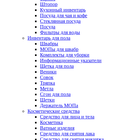
Штопор
Кухонный инвентарь
Посуда для чая и кофе
Стеклянная посуда
Посуда
Фильтры для воды
Инвентарь для пола
Швабры
МОПы для швабр
Комплекты для уборки
Информационные указатели
Щетка для пола
Веники
Совок
Тряпка
Метла
Сгон для пола
Щетки
Держатель МОПа
Косметические средства
Средство для лица и тела
Косметика
Ватные изделия
Средство для снятия лака
Средство для снятия макияжа