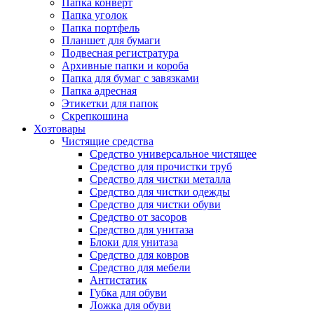
Папка конверт
Папка уголок
Папка портфель
Планшет для бумаги
Подвесная регистратура
Архивные папки и короба
Папка для бумаг с завязками
Папка адресная
Этикетки для папок
Скрепкошина
Хозтовары
Чистящие средства
Средство универсальное чистящее
Средство для прочистки труб
Средство для чистки металла
Средство для чистки одежды
Средство для чистки обуви
Средство от засоров
Средство для унитаза
Блоки для унитаза
Средство для ковров
Средство для мебели
Антистатик
Губка для обуви
Ложка для обуви