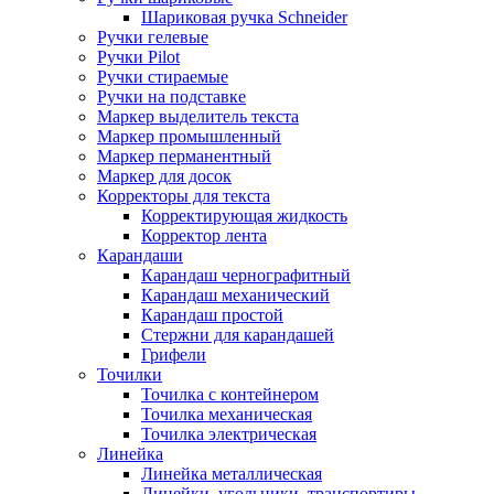
Шариковая ручка Schneider
Ручки гелевые
Ручки Pilot
Ручки стираемые
Ручки на подставке
Маркер выделитель текста
Маркер промышленный
Маркер перманентный
Маркер для досок
Корректоры для текста
Корректирующая жидкость
Корректор лента
Карандаши
Карандаш чернографитный
Карандаш механический
Карандаш простой
Стержни для карандашей
Грифели
Точилки
Точилка с контейнером
Точилка механическая
Точилка электрическая
Линейка
Линейка металлическая
Линейки, угольники, транспортиры