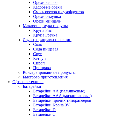
Орехи кешью
Кедровые орехи
Смесь орехов и сухофруктов
Орехи семушка
Орехи миндаль
Макароны, мука и крупы
Крупа Рис
Крупа Гречка
Соусы, приправы и специи
Соль
Сода пищевая
Соус
Кетчуп
Сироп
Приправа
Консервированные продукты
Быстрого приготовления
Офисная техника
Батарейки
Батарейки АА (пальчиковые)
Батарейки ААА (мизинчиковые)
Батарейки прочих типоразмеров
Батарейки Крона 9V
Батарейки D
Батарейки С