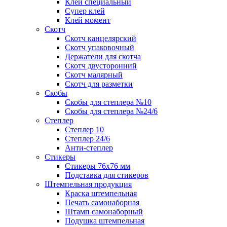
Клей специальный
Супер клей
Клей момент
Скотч
Скотч канцелярский
Скотч упаковочный
Держатели для скотча
Скотч двусторонний
Скотч малярный
Скотч для разметки
Скобы
Скобы для степлера №10
Скобы для степлера №24/6
Степлер
Степлер 10
Степлер 24/6
Анти-степлер
Стикеры
Стикеры 76x76 мм
Подставка для стикеров
Штемпельная продукция
Краска штемпельная
Печать самонаборная
Штамп самонаборный
Подушка штемпельная