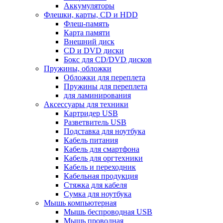
Аккумуляторы
Флешки, карты, CD и HDD
Флеш-память
Карта памяти
Внешний диск
CD и DVD диски
Бокс для CD/DVD дисков
Пружины, обложки
Обложки для переплета
Пружины для переплета
для ламинирования
Аксессуары для техники
Картридер USB
Разветвитель USB
Подставка для ноутбука
Кабель питания
Кабель для смартфона
Кабель для оргтехники
Кабель и переходник
Кабельная продукция
Стяжка для кабеля
Сумка для ноутбука
Мышь компьютерная
Мышь беспроводная USB
Мышь проводная