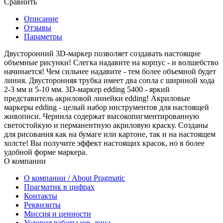
Сравнить
Описание
Отзывы
Параметры
Двусторонний 3D-маркер позволяет создавать настоящие
объемные рисунки! Слегка надавите на корпус - и волшебство
начинается! Чем сильнее надавите - тем более объемной будет
линия. Двусторонняя трубка имеет два сопла с шириной хода
2-3 мм и 5-10 мм. 3D-маркер edding 5400 - яркий
представитель акриловой линейки edding! Акриловые
маркеры edding - целый набор инструментов для настоящей
живописи. Чернила содержат высокопигментированную
светостойкую и перманентную акриловую краску. Созданы
для рисования как на бумаге или картоне, так и на настоящем
холсте! Вы получите эффект настоящих красок, но в более
удобной форме маркера.
О компании
О компании / About Pragmatic
Прагматик в цифрах
Контакты
Реквизиты
Миссия и ценности
Условия работы юр. лица