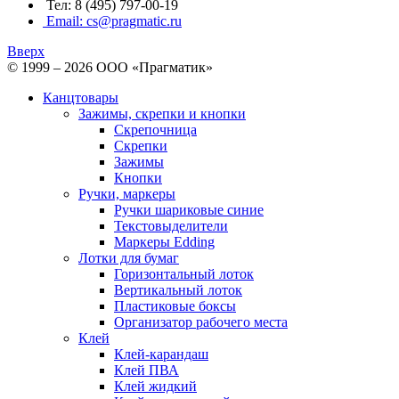
Тел: 8 (495) 797-00-19
Email: cs@pragmatic.ru
Вверх
© 1999 – 2026 ООО «Прагматик»
Канцтовары
Зажимы, скрепки и кнопки
Скрепочница
Скрепки
Зажимы
Кнопки
Ручки, маркеры
Ручки шариковые синие
Текстовыделители
Маркеры Edding
Лотки для бумаг
Горизонтальный лоток
Вертикальный лоток
Пластиковые боксы
Организатор рабочего места
Клей
Клей-карандаш
Клей ПВА
Клей жидкий