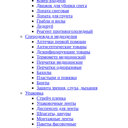
Ковер входной
Движок для уборки снега
Лопата снеговая
Лопата для грунта
Грабли и вилы
Ледоруб
Реагент противогололедный
Спецодежда и медизделия
Аптечки первой помощи
Антисептические товары
Дезинфицирующие товары
Термометр медицинский
Перчатки медицинские
Перчатки одноразовые
Бахилы
Пластыри и повязки
Бинты
Защита зрения, слуха, дыхания
Упаковка
Стрейч пленка
Упаковочные ленты
Диспенсер для ленты
Шпагаты, шнуры
Монтажные ленты
Пакеты фасовочные