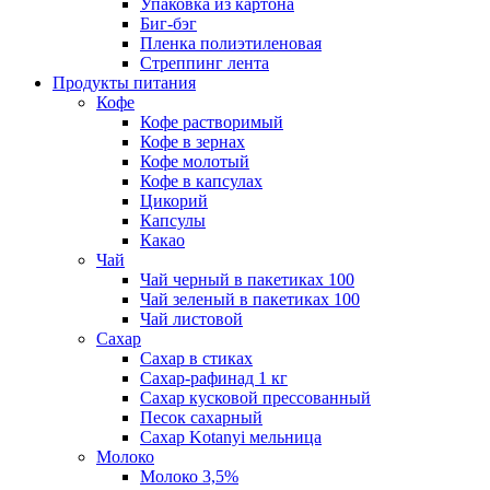
Упаковка из картона
Биг-бэг
Пленка полиэтиленовая
Стреппинг лента
Продукты питания
Кофе
Кофе растворимый
Кофе в зернах
Кофе молотый
Кофе в капсулах
Цикорий
Капсулы
Какао
Чай
Чай черный в пакетиках 100
Чай зеленый в пакетиках 100
Чай листовой
Сахар
Сахар в стиках
Сахар-рафинад 1 кг
Сахар кусковой прессованный
Песок сахарный
Сахар Kotanyi мельница
Молоко
Молоко 3,5%