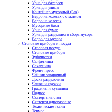
Урна для батареек
Урна для улицы
Контейнер мусорный (Бак)
Ведро на колесах с отжимом
Ведро на колесах
Мусорные баки
Урна для бумаг
Урна для раздельного сбора мусора
Ведро для мусора
Столовые приборы и посуда
Столовая посуда
Столовые приборы
Зубочистки
Салфетница
Сахарница
Френч-пресс
Чайник заварочный
Доска разделочная
Чашки и кружки
Графины и кувшины
Поднос
Скатерть на стол
Скатерти одноразовые
Технические ткани
Термос