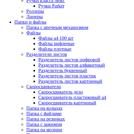
Ручки класса люкс
Ручки Parker
Роллеры
Линеры
Папки и файлы
Папка с арочным механизмом
Файлы
Файлы а4 100 шт
Файлы рифленые
Файлы плотные
Разделители листов
Разделитель листов цифровой
Разделитель листов алфавитный
Разделитель буквенный
Разделитель листов пластик
Разделитель листов картонный
Скоросшиватели
Скоросшиватель дело
Скоросшиватель пластиковый а4
Скоросшиватель картонный
Папка на кольцах
Папка с файлами
Папка на резинках
Папка с зажимом
Папка на молнии