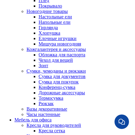
Плед
Покрывало
Новогодние товары
Настольные ели
Напольные ели
Гирлянда
Хлопушка
Елочные игрушки
Мишура новогодняя
Кожгалантерея и аксессуары
Обложка для паспорта
Чехол для вещей
Зонт
Сумки, чемоданы и рюкзаки
Сумка для документов
Сумка для покупок
Конференц-сумка
Дорожные аксессуары
Термосумка
Рюкзак
Вазы декоративные
Часы настенные
Мебель для офиса
Кресла для руководителей
Кресла сетка