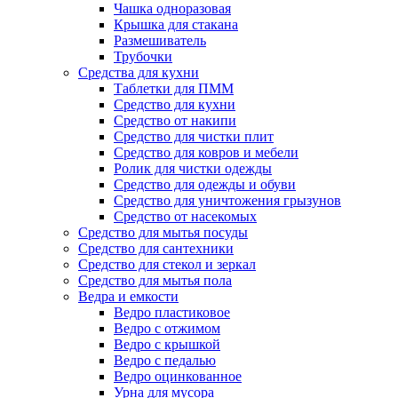
Чашка одноразовая
Крышка для стакана
Размешиватель
Трубочки
Средства для кухни
Таблетки для ПММ
Средство для кухни
Средство от накипи
Средство для чистки плит
Средство для ковров и мебели
Ролик для чистки одежды
Средство для одежды и обуви
Средство для уничтожения грызунов
Средство от насекомых
Средство для мытья посуды
Средство для сантехники
Средство для стекол и зеркал
Средство для мытья пола
Ведра и емкости
Ведро пластиковое
Ведро с отжимом
Ведро с крышкой
Ведро с педалью
Ведро оцинкованное
Урна для мусора