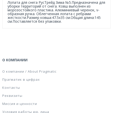
Лопата для снега РусТрейд Зима №5.Предназначена для
уборки территорий от снега. Ковш выполнен из
морозостойкого пластика. Алюминиевый черенок, v-
образная ручка. Облегченная лопата с ребрами
жесткости.Размер ковша:47.5х35 см.Общая длина:145
см.Поставляется без упаковки.
О КОМПАНИИ
О компании / About Pragmatic
Прагматик в цифрах
Контакты
Реквизиты
Миссия и ценности
Условия работы юр. лица