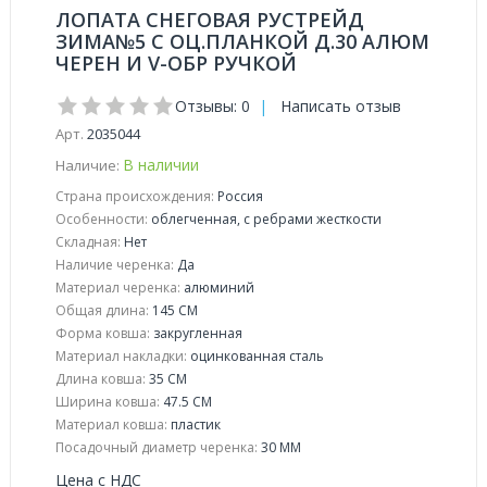
ЛОПАТА СНЕГОВАЯ РУСТРЕЙД
ЗИМА№5 С ОЦ.ПЛАНКОЙ Д.30 АЛЮМ
ЧЕРЕН И V-ОБР РУЧКОЙ
Отзывы: 0
|
Написать отзыв
Арт.
2035044
В наличии
Наличие:
Страна происхождения:
Россия
Особенности:
облегченная, с ребрами жесткости
Складная:
Нет
Наличие черенка:
Да
Материал черенка:
алюминий
Общая длина:
145 СМ
Форма ковша:
закругленная
Материал накладки:
оцинкованная сталь
Длина ковша:
35 СМ
Ширина ковша:
47.5 СМ
Материал ковша:
пластик
Посадочный диаметр черенка:
30 ММ
Цена с НДС