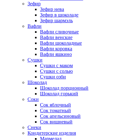
Зефир
Зефир нева
Зефир в шоколаде
Зефир шармэль
Вафли
Вафли сливочные
Вафли венские
Вафли шоколадные
Вафли коровка
Вафли яшкино
Сушки
Сушки с маком
Сушки с солью
Сушки озби
Шоколад
Шоколад порционный
Шоколад горький
Соки
Сок яблочный
Сок томатный
Сок апельсиновый
Сок вишневый
Снеки
Кондитерские изделия
Мармелад