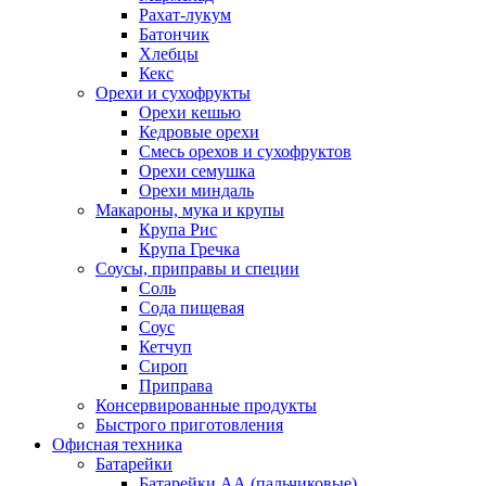
Рахат-лукум
Батончик
Хлебцы
Кекс
Орехи и сухофрукты
Орехи кешью
Кедровые орехи
Смесь орехов и сухофруктов
Орехи семушка
Орехи миндаль
Макароны, мука и крупы
Крупа Рис
Крупа Гречка
Соусы, приправы и специи
Соль
Сода пищевая
Соус
Кетчуп
Сироп
Приправа
Консервированные продукты
Быстрого приготовления
Офисная техника
Батарейки
Батарейки АА (пальчиковые)