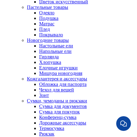
Цветок искусственный
Пастельные товары
Одеяло
Подушка
Матрас
Плед
Покрывало
Новогодние товары
Настольные ели
Напольные ели
Гирлянда
Хлопушка
Елочные игрушки
Мишура новогодняя
Кожгалантерея и аксессуары
Обложка для паспорта
Чехол для вещей
Зонт
Сумки, чемоданы и рюкзаки
Сумка для документов
Сумка для покупок
Конференц-сумка
Дорожные аксессуары
Термосумка
Рюкзак