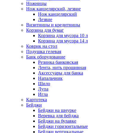
Ножницы
Нож канцелярский, лезвие
Нож канцелярский
Лезвие
Визитницы и кредитницы
Корзина для бумаг
Корзина для мусора 10 л
Корзина для мусора 14 л
Коврик на стол
Подушка гелевая
Банк оборудование
Резинка банковская
Лента, нить прошивная
Аксессуары для банка
Напальчник
Шило
Лупа
Игла
Картотека
Бейджи
Бейджи на шнурке
Веревка для бейджа
Бейджи на булавке
Бейджи горизонтальные
Бейджи вертикальные