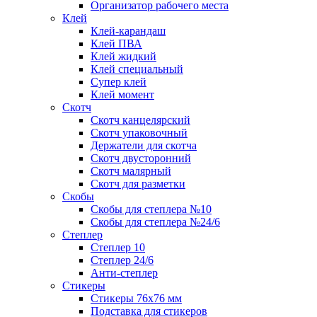
Организатор рабочего места
Клей
Клей-карандаш
Клей ПВА
Клей жидкий
Клей специальный
Супер клей
Клей момент
Скотч
Скотч канцелярский
Скотч упаковочный
Держатели для скотча
Скотч двусторонний
Скотч малярный
Скотч для разметки
Скобы
Скобы для степлера №10
Скобы для степлера №24/6
Степлер
Степлер 10
Степлер 24/6
Анти-степлер
Стикеры
Стикеры 76x76 мм
Подставка для стикеров