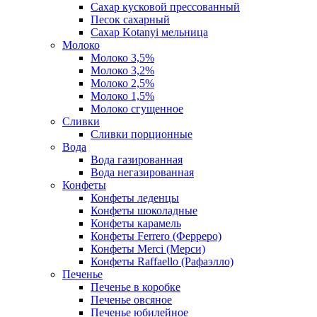
Сахар кусковой прессованный
Песок сахарный
Сахар Kotanyi мельница
Молоко
Молоко 3,5%
Молоко 3,2%
Молоко 2,5%
Молоко 1,5%
Молоко сгущенное
Сливки
Сливки порционные
Вода
Вода газированная
Вода негазированная
Конфеты
Конфеты леденцы
Конфеты шоколадные
Конфеты карамель
Конфеты Ferrero (Ферреро)
Конфеты Merci (Мерси)
Конфеты Raffaello (Рафаэлло)
Печенье
Печенье в коробке
Печенье овсяное
Печенье юбилейное