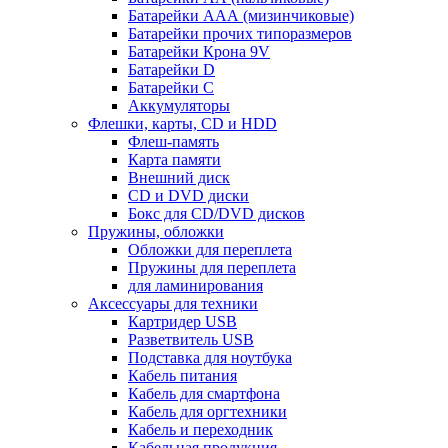
Батарейки ААА (мизинчиковые)
Батарейки прочих типоразмеров
Батарейки Крона 9V
Батарейки D
Батарейки С
Аккумуляторы
Флешки, карты, CD и HDD
Флеш-память
Карта памяти
Внешний диск
CD и DVD диски
Бокс для CD/DVD дисков
Пружины, обложки
Обложки для переплета
Пружины для переплета
для ламинирования
Аксессуары для техники
Картридер USB
Разветвитель USB
Подставка для ноутбука
Кабель питания
Кабель для смартфона
Кабель для оргтехники
Кабель и переходник
Кабельная продукция