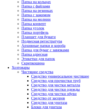
Папка на кольцах
Папка с файлами
Папка на резинках
Папка с зажимом
Папка на молнии
Папка конверт
Папка уголок
Папка портфель
Планшет для бумаги
Подвесная регистратура
Архивные папки и короба
Папка для бумаг с завязками
Папка адресная
Этикетки для папок
Скрепкошина
Хозтовары
Чистящие средства
Средство универсальное чистящее
Средство для прочистки труб
Средство для чистки металла
Средство для чистки одежды
Средство для чистки обуви
Средство от засоров
Средство для унитаза
Блоки для унитаза