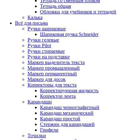
Тетрадь со сменным блоком
Тетрадь общая
Обложки для учебников и тетрадей
Калька
Всё для письма
Ручки шариковые
Шариковая ручка Schneider
Ручки гелевые
Ручки Pilot
Ручки стираемые
Ручки на подставке
Маркер выделитель текста
Маркер промышленный
Маркер перманентный
Маркер для досок
Корректоры для текста
Корректирующая жидкость
Корректор лента
Карандаши
Карандаш чернографитный
Карандаш механический
Карандаш простой
Стержни для карандашей
Грифели
Точилки