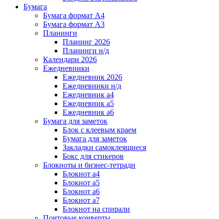
Бумага
Бумага формат А4
Бумага формат А3
Планинги
Планинг 2026
Планинги н/д
Календари 2026
Ежедневники
Ежедневник 2026
Ежедневники н/д
Ежедневник а4
Ежедневник а5
Ежедневник а6
Бумага для заметок
Блок с клеевым краем
Бумага для заметок
Закладки самоклеящиеся
Бокс для стикеров
Блокноты и бизнес-тетради
Блокнот а4
Блокнот а5
Блокнот а6
Блокнот а7
Блокнот на спирали
Почтовые конверты