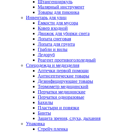
Штангенциркуль
Малярный инструмент
Товары для пикника
Инвентарь для улиц
Ёмкости для мусора
Ковер входной
Движок для уборки снега
Лопата снеговая
Лопата для грунта
Грабли и вилы
Ледоруб
Реагент противогололедный
Спецодежда и медизделия
Аптечки первой помощи
Антисептические товары
Дезинфицирующие товары
Термометр медицинский
Перчатки медицинские
Перчатки одноразовые
Бахилы
Пластыри и повязки
Бинты
Защита зрения, слуха, дыхания
Упаковка
Стрейч пленка