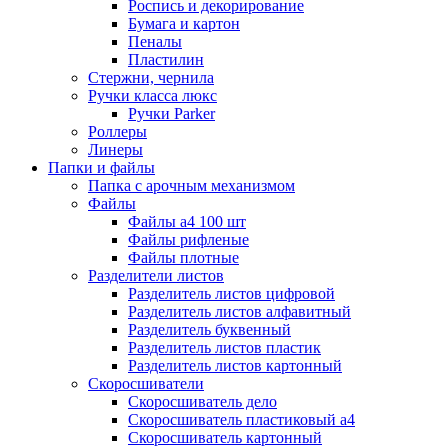
Роспись и декорирование
Бумага и картон
Пеналы
Пластилин
Стержни, чернила
Ручки класса люкс
Ручки Parker
Роллеры
Линеры
Папки и файлы
Папка с арочным механизмом
Файлы
Файлы а4 100 шт
Файлы рифленые
Файлы плотные
Разделители листов
Разделитель листов цифровой
Разделитель листов алфавитный
Разделитель буквенный
Разделитель листов пластик
Разделитель листов картонный
Скоросшиватели
Скоросшиватель дело
Скоросшиватель пластиковый а4
Скоросшиватель картонный