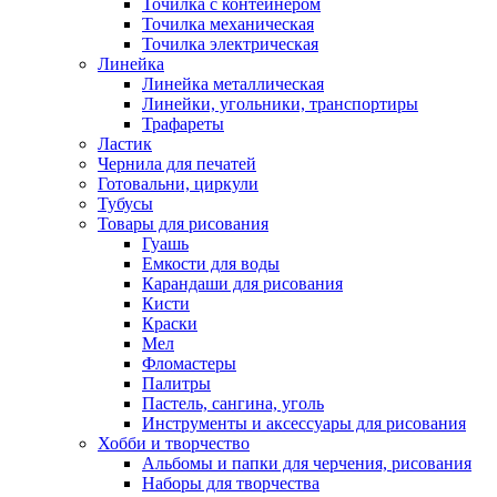
Точилка с контейнером
Точилка механическая
Точилка электрическая
Линейка
Линейка металлическая
Линейки, угольники, транспортиры
Трафареты
Ластик
Чернила для печатей
Готовальни, циркули
Тубусы
Товары для рисования
Гуашь
Емкости для воды
Карандаши для рисования
Кисти
Краски
Мел
Фломастеры
Палитры
Пастель, сангина, уголь
Инструменты и аксессуары для рисования
Хобби и творчество
Альбомы и папки для черчения, рисования
Наборы для творчества