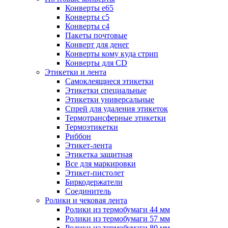
Конверты е65
Конверты с5
Конверты с4
Пакеты почтовые
Конверт для денег
Конверты кому куда стрип
Конверты для CD
Этикетки и лента
Самоклеящиеся этикетки
Этикетки специальные
Этикетки универсальные
Спрей для удаления этикеток
Термотрансферные этикетки
Термоэтикетки
Риббон
Этикет-лента
Этикетка защитная
Все для маркировки
Этикет-пистолет
Биркодержатели
Соединитель
Ролики и чековая лента
Ролики из термобумаги 44 мм
Ролики из термобумаги 57 мм
Ролики из термобумаги 80 мм