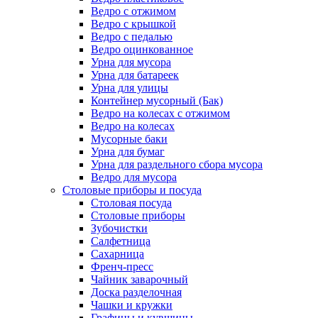
Ведро с отжимом
Ведро с крышкой
Ведро с педалью
Ведро оцинкованное
Урна для мусора
Урна для батареек
Урна для улицы
Контейнер мусорный (Бак)
Ведро на колесах с отжимом
Ведро на колесах
Мусорные баки
Урна для бумаг
Урна для раздельного сбора мусора
Ведро для мусора
Столовые приборы и посуда
Столовая посуда
Столовые приборы
Зубочистки
Салфетница
Сахарница
Френч-пресс
Чайник заварочный
Доска разделочная
Чашки и кружки
Графины и кувшины