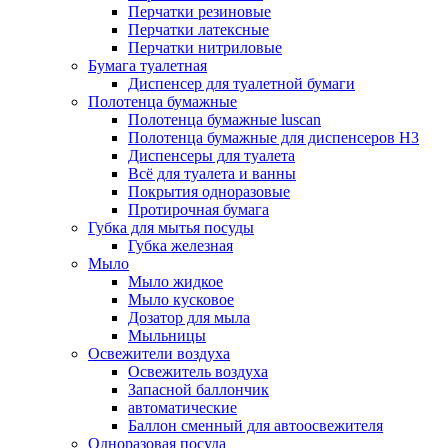
Перчатки резиновые
Перчатки латексные
Перчатки нитриловые
Бумага туалетная
Диспенсер для туалетной бумаги
Полотенца бумажные
Полотенца бумажные luscan
Полотенца бумажные для диспенсеров H3
Диспенсеры для туалета
Всё для туалета и ванны
Покрытия одноразовые
Протирочная бумага
Губка для мытья посуды
Губка железная
Мыло
Мыло жидкое
Мыло кусковое
Дозатор для мыла
Мыльницы
Освежители воздуха
Освежитель воздуха
Запасной баллончик
автоматические
Баллон сменный для автоосвежителя
Одноразовая посуда