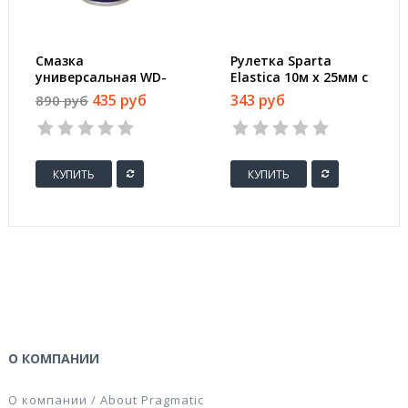
Смазка
Рулетка Sparta
универсальная WD-
Elastica 10м x 25мм с
40 100 мл
фиксатором
435 руб
343 руб
890 руб
классическая (49001)
КУПИТЬ
КУПИТЬ
О КОМПАНИИ
О компании / About Pragmatic