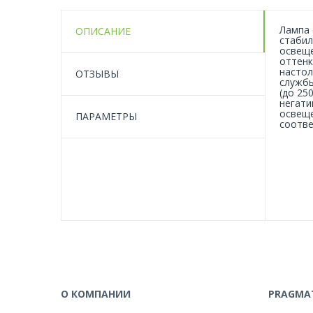
Лампа 
ОПИСАНИЕ
стабил
освеще
оттенк
настол
ОТЗЫВЫ
службы
(до 25
негати
освеще
ПАРАМЕТРЫ
соотве
О КОМПАНИИ
PRAGMAT