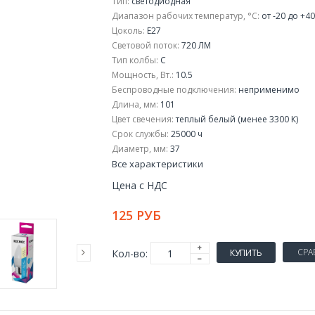
Тип:
светодиодная
Диапазон рабочих температур, °C:
от -20 до +40
Цоколь:
E27
Световой поток:
720 ЛМ
Тип колбы:
C
Мощность, Вт.:
10.5
Беспроводные подключения:
неприменимо
Длина, мм:
101
Цвет свечения:
теплый белый (менее 3300 К)
Срок службы:
25000 ч
Диаметр, мм:
37
Все характеристики
Цена с НДС
125 РУБ
СРА
Кол-во:
КУПИТЬ