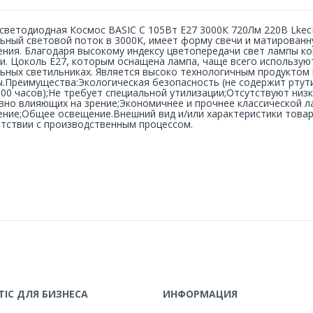
светодиодная Космос BASIC C 105Вт E27 3000К 720Лм 220В Lk
ьный световой поток в 3000К, имеет форму свечи и матированн
ния. Благодаря высокому индексу цветопередачи свет лампы ко
и. Цоколь Е27, которым оснащена лампа, чаще всего используют
ьных светильниках. Является высоко технологичным продуктом
.Преимущества:Экологическая безопасность (не содержит ртут
000 часов);Не требует специальной утилизации;Отсутствуют низ
вно влияющих на зрение;Экономичнее и прочнее классической 
ние;Общее освещение.Внешний вид и/или характеристики товар
тствии с производственным процессом.
IC ДЛЯ БИЗНЕСА
ИНФОРМАЦИЯ