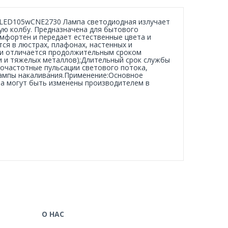
ecLED105wCNE2730 Лампа светодиодная излучает
ую колбу. Предназначена для бытового
мфортен и передает естественные цвета и
ся в люстрах, плафонах, настенных и
 и отличается продолжительным сроком
и и тяжелых металлов);Длительный срок службы
кочастотные пульсации светового потока,
лампы накаливания.Применение:Основное
а могут быть изменены производителем в
О НАС