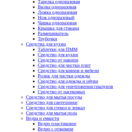
Тарелка одноразовая
Вилка одноразовая
Ложка одноразовая
Нож одноразовый
Чашка одноразовая
Крышка для стакана
Размешиватель
Трубочки
Средства для кухни
Таблетки для ПММ
Средство для кухни
Средство от накипи
Средство для чистки плит
Средство для ковров и мебели
Ролик для чистки одежды
Средство для одежды и обуви
Средство для уничтожения грызунов
Средство от насекомых
Средство для мытья посуды
Средство для сантехники
Средство для стекол и зеркал
Средство для мытья пола
Ведра и емкости
Ведро пластиковое
Ведро с отжимом