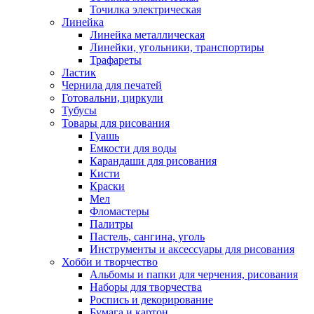
Точилка электрическая
Линейка
Линейка металлическая
Линейки, угольники, транспортиры
Трафареты
Ластик
Чернила для печатей
Готовальни, циркули
Тубусы
Товары для рисования
Гуашь
Емкости для воды
Карандаши для рисования
Кисти
Краски
Мел
Фломастеры
Палитры
Пастель, сангина, уголь
Инструменты и аксессуары для рисования
Хобби и творчество
Альбомы и папки для черчения, рисования
Наборы для творчества
Роспись и декорирование
Бумага и картон