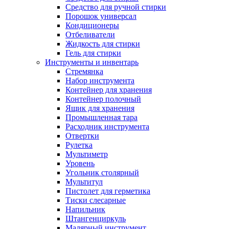
Средство для ручной стирки
Порошок универсал
Кондиционеры
Отбеливатели
Жидкость для стирки
Гель для стирки
Инструменты и инвентарь
Стремянка
Набор инструмента
Контейнер для хранения
Контейнер полочный
Ящик для хранения
Промышленная тара
Расходник инструмента
Отвертки
Рулетка
Мультиметр
Уровень
Угольник столярный
Мультитул
Пистолет для герметика
Тиски слесарные
Напильник
Штангенциркуль
Малярный инструмент