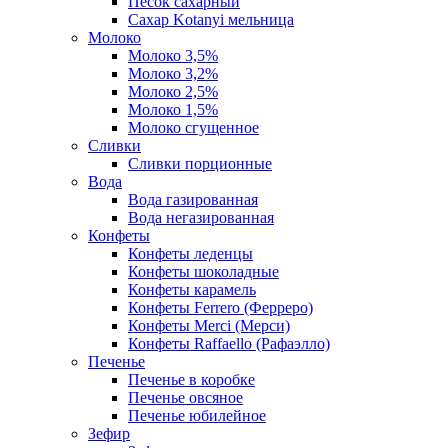
Песок сахарный
Сахар Kotanyi мельница
Молоко
Молоко 3,5%
Молоко 3,2%
Молоко 2,5%
Молоко 1,5%
Молоко сгущенное
Сливки
Сливки порционные
Вода
Вода газированная
Вода негазированная
Конфеты
Конфеты леденцы
Конфеты шоколадные
Конфеты карамель
Конфеты Ferrero (Ферреро)
Конфеты Merci (Мерси)
Конфеты Raffaello (Рафаэлло)
Печенье
Печенье в коробке
Печенье овсяное
Печенье юбилейное
Зефир