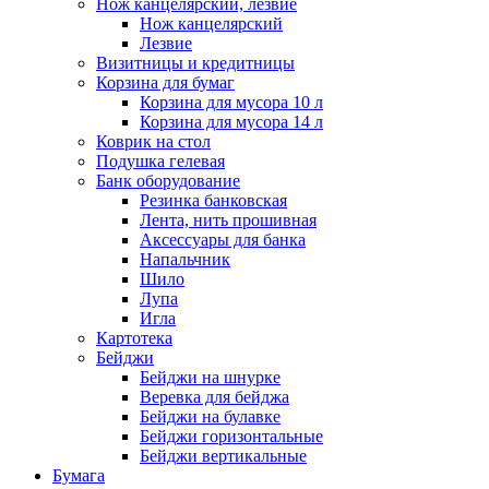
Нож канцелярский, лезвие
Нож канцелярский
Лезвие
Визитницы и кредитницы
Корзина для бумаг
Корзина для мусора 10 л
Корзина для мусора 14 л
Коврик на стол
Подушка гелевая
Банк оборудование
Резинка банковская
Лента, нить прошивная
Аксессуары для банка
Напальчник
Шило
Лупа
Игла
Картотека
Бейджи
Бейджи на шнурке
Веревка для бейджа
Бейджи на булавке
Бейджи горизонтальные
Бейджи вертикальные
Бумага