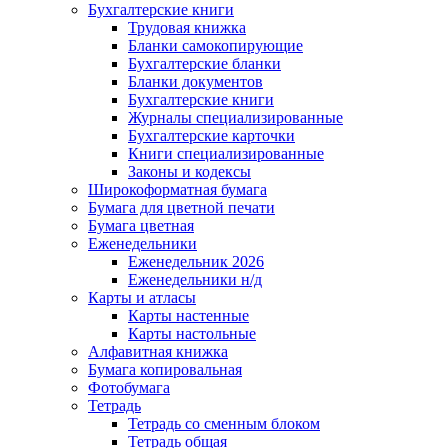
Бухгалтерские книги
Трудовая книжка
Бланки самокопирующие
Бухгалтерские бланки
Бланки документов
Бухгалтерские книги
Журналы специализированные
Бухгалтерские карточки
Книги специализированные
Законы и кодексы
Широкоформатная бумага
Бумага для цветной печати
Бумага цветная
Еженедельники
Еженедельник 2026
Еженедельники н/д
Карты и атласы
Карты настенные
Карты настольные
Алфавитная книжка
Бумага копировальная
Фотобумага
Тетрадь
Тетрадь со сменным блоком
Тетрадь общая