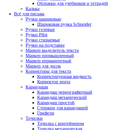
Обложки для учебников и тетрадей
Калька
Всё для письма
Ручки шариковые
Шариковая ручка Schneider
Ручки гелевые
Ручки Pilot
Ручки стираемые
Ручки на подставке
Маркер выделитель текста
Маркер промышленный
Маркер перманентный
Маркер для досок
Корректоры для текста
Корректирующая жидкость
Корректор лента
Карандаши
Карандаш чернографитный
Карандаш механический
Карандаш простой
Стержни для карандашей
Грифели
Точилки
Точилка с контейнером
Точилка механическая