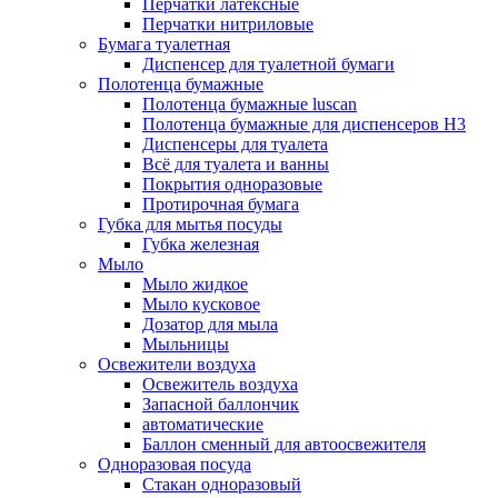
Перчатки латексные
Перчатки нитриловые
Бумага туалетная
Диспенсер для туалетной бумаги
Полотенца бумажные
Полотенца бумажные luscan
Полотенца бумажные для диспенсеров H3
Диспенсеры для туалета
Всё для туалета и ванны
Покрытия одноразовые
Протирочная бумага
Губка для мытья посуды
Губка железная
Мыло
Мыло жидкое
Мыло кусковое
Дозатор для мыла
Мыльницы
Освежители воздуха
Освежитель воздуха
Запасной баллончик
автоматические
Баллон сменный для автоосвежителя
Одноразовая посуда
Стакан одноразовый