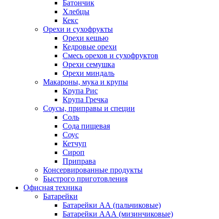
Батончик
Хлебцы
Кекс
Орехи и сухофрукты
Орехи кешью
Кедровые орехи
Смесь орехов и сухофруктов
Орехи семушка
Орехи миндаль
Макароны, мука и крупы
Крупа Рис
Крупа Гречка
Соусы, приправы и специи
Соль
Сода пищевая
Соус
Кетчуп
Сироп
Приправа
Консервированные продукты
Быстрого приготовления
Офисная техника
Батарейки
Батарейки АА (пальчиковые)
Батарейки ААА (мизинчиковые)