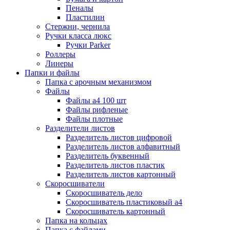
Пеналы
Пластилин
Стержни, чернила
Ручки класса люкс
Ручки Parker
Роллеры
Линеры
Папки и файлы
Папка с арочным механизмом
Файлы
Файлы а4 100 шт
Файлы рифленые
Файлы плотные
Разделители листов
Разделитель листов цифровой
Разделитель листов алфавитный
Разделитель буквенный
Разделитель листов пластик
Разделитель листов картонный
Скоросшиватели
Скоросшиватель дело
Скоросшиватель пластиковый а4
Скоросшиватель картонный
Папка на кольцах
Папка с файлами