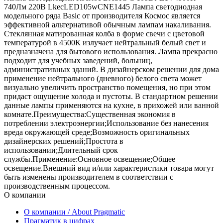
740Лм 220В LkecLED105wCNE1445 Лампа светодиодная
модельного ряда Basic от производителя Космос является
эффективной альтернативой обычным лампам накаливания.
Стеклянная матированная колба в форме свечи с цветовой
температурой в 4500К излучает нейтральный белый свет и
предназначена для бытового использования. Лампа прекрасно
подходит для учебных заведений, больниц,
административных зданий. В дизайнерском решении для дома
применение нейтрального (дневного) белого света может
визуально увеличить пространство помещения, но при этом
придаст ощущение холода и пустоты. В стандартном решении
данные лампы применяются на кухне, в прихожей или ванной
комнате.Преимущества:Существенная экономия в
потреблении электроэнергии;Использование без нанесения
вреда окружающей среде;Возможность оригинальных
дизайнерских решений;Простота в
использовании;Длительный срок
службы.Применение:Основное освещение;Общее
освещение.Внешний вид и/или характеристики товара могут
быть изменены производителем в соответствии с
производственным процессом.
О компании
О компании / About Pragmatic
Прагматик в цифрах