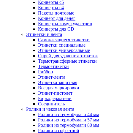
Конверты с5
Конверты с4
Пакеты почтовые
Конверт для денег
Конверты кому куда стрип
Конверты для CD
Этикетки и лента
Самоклеящиеся этикетки
Этикетки специальные
Этикетки универсальные
Спрей для удаления этикеток
Термотрансферные этикетки
Термоэтикетки
Риббон
Этикет-лента
Этикетка защитная
Все для маркировки
Этикет-пистолет
Биркодержатели
Соединитель
Ролики и чековая лента
Ролики из термобумаги 44 мм
Ролики из термобумаги 57 мм
Ролики из термобумаги 80 мм
Ролики из офсетной