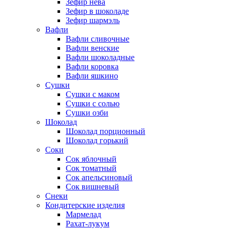
Зефир нева
Зефир в шоколаде
Зефир шармэль
Вафли
Вафли сливочные
Вафли венские
Вафли шоколадные
Вафли коровка
Вафли яшкино
Сушки
Сушки с маком
Сушки с солью
Сушки озби
Шоколад
Шоколад порционный
Шоколад горький
Соки
Сок яблочный
Сок томатный
Сок апельсиновый
Сок вишневый
Снеки
Кондитерские изделия
Мармелад
Рахат-лукум