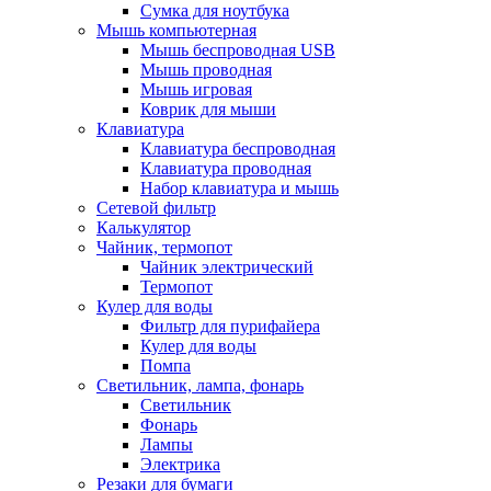
Сумка для ноутбука
Мышь компьютерная
Мышь беспроводная USB
Мышь проводная
Мышь игровая
Коврик для мыши
Клавиатура
Клавиатура беспроводная
Клавиатура проводная
Набор клавиатура и мышь
Сетевой фильтр
Калькулятор
Чайник, термопот
Чайник электрический
Термопот
Кулер для воды
Фильтр для пурифайера
Кулер для воды
Помпа
Светильник, лампа, фонарь
Светильник
Фонарь
Лампы
Электрика
Резаки для бумаги