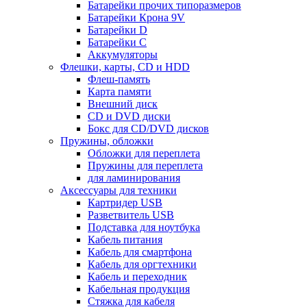
Батарейки прочих типоразмеров
Батарейки Крона 9V
Батарейки D
Батарейки С
Аккумуляторы
Флешки, карты, CD и HDD
Флеш-память
Карта памяти
Внешний диск
CD и DVD диски
Бокс для CD/DVD дисков
Пружины, обложки
Обложки для переплета
Пружины для переплета
для ламинирования
Аксессуары для техники
Картридер USB
Разветвитель USB
Подставка для ноутбука
Кабель питания
Кабель для смартфона
Кабель для оргтехники
Кабель и переходник
Кабельная продукция
Стяжка для кабеля