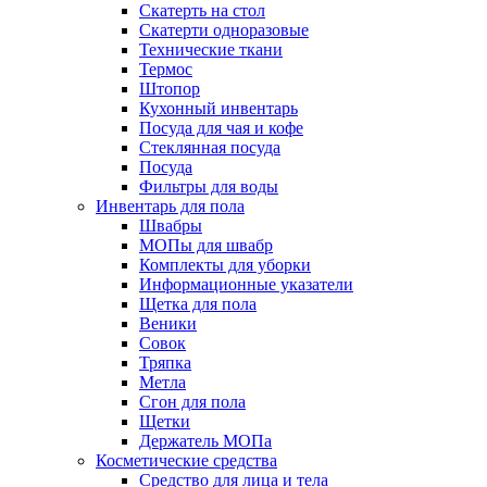
Скатерть на стол
Скатерти одноразовые
Технические ткани
Термос
Штопор
Кухонный инвентарь
Посуда для чая и кофе
Стеклянная посуда
Посуда
Фильтры для воды
Инвентарь для пола
Швабры
МОПы для швабр
Комплекты для уборки
Информационные указатели
Щетка для пола
Веники
Совок
Тряпка
Метла
Сгон для пола
Щетки
Держатель МОПа
Косметические средства
Средство для лица и тела