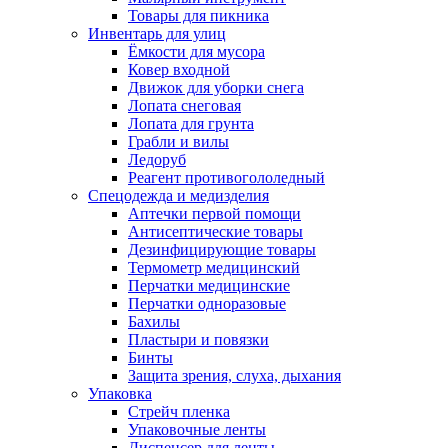
Товары для пикника
Инвентарь для улиц
Ёмкости для мусора
Ковер входной
Движок для уборки снега
Лопата снеговая
Лопата для грунта
Грабли и вилы
Ледоруб
Реагент противогололедный
Спецодежда и медизделия
Аптечки первой помощи
Антисептические товары
Дезинфицирующие товары
Термометр медицинский
Перчатки медицинские
Перчатки одноразовые
Бахилы
Пластыри и повязки
Бинты
Защита зрения, слуха, дыхания
Упаковка
Стрейч пленка
Упаковочные ленты
Диспенсер для ленты