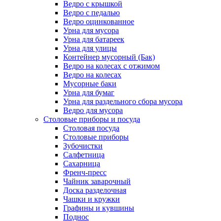
Ведро с крышкой
Ведро с педалью
Ведро оцинкованное
Урна для мусора
Урна для батареек
Урна для улицы
Контейнер мусорный (Бак)
Ведро на колесах с отжимом
Ведро на колесах
Мусорные баки
Урна для бумаг
Урна для раздельного сбора мусора
Ведро для мусора
Столовые приборы и посуда
Столовая посуда
Столовые приборы
Зубочистки
Салфетница
Сахарница
Френч-пресс
Чайник заварочный
Доска разделочная
Чашки и кружки
Графины и кувшины
Поднос