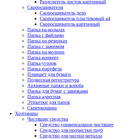
Разделитель листов картонный
Скоросшиватели
Скоросшиватель дело
Скоросшиватель пластиковый а4
Скоросшиватель картонный
Папка на кольцах
Папка с файлами
Папка на резинках
Папка с зажимом
Папка на молнии
Папка конверт
Папка уголок
Папка портфель
Планшет для бумаги
Подвесная регистратура
Архивные папки и короба
Папка для бумаг с завязками
Папка адресная
Этикетки для папок
Скрепкошина
Хозтовары
Чистящие средства
Средство универсальное чистящее
Средство для прочистки труб
Средство для чистки металла