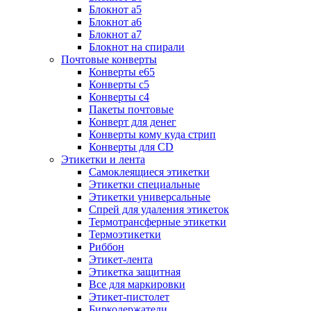
Блокнот а5
Блокнот а6
Блокнот а7
Блокнот на спирали
Почтовые конверты
Конверты е65
Конверты с5
Конверты с4
Пакеты почтовые
Конверт для денег
Конверты кому куда стрип
Конверты для CD
Этикетки и лента
Самоклеящиеся этикетки
Этикетки специальные
Этикетки универсальные
Спрей для удаления этикеток
Термотрансферные этикетки
Термоэтикетки
Риббон
Этикет-лента
Этикетка защитная
Все для маркировки
Этикет-пистолет
Биркодержатели