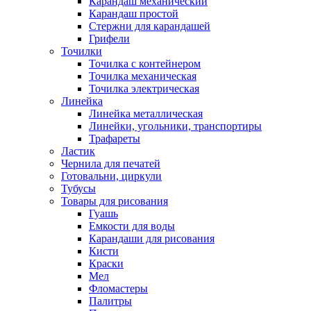
Карандаш механический
Карандаш простой
Стержни для карандашей
Грифели
Точилки
Точилка с контейнером
Точилка механическая
Точилка электрическая
Линейка
Линейка металлическая
Линейки, угольники, транспортиры
Трафареты
Ластик
Чернила для печатей
Готовальни, циркули
Тубусы
Товары для рисования
Гуашь
Емкости для воды
Карандаши для рисования
Кисти
Краски
Мел
Фломастеры
Палитры