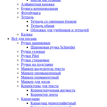
Алфавитная книжка
Бумага копировальная
Фотобумага
Тетрадь
Тетрадь со сменным блоком
Тетрадь общая
Обложки для учебников и тетрадей
Калька
Всё для письма
Ручки шариковые
Шариковая ручка Schneider
Ручки гелевые
Ручки Pilot
Ручки стираемые
Ручки на подставке
Маркер выделитель текста
Маркер промышленный
Маркер перманентный
Маркер для досок
Корректоры для текста
Корректирующая жидкость
Корректор лента
Карандаши
Карандаш чернографитный