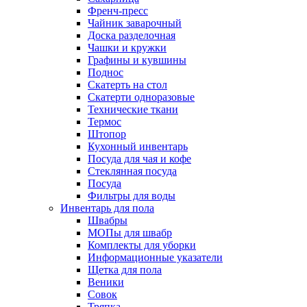
Френч-пресс
Чайник заварочный
Доска разделочная
Чашки и кружки
Графины и кувшины
Поднос
Скатерть на стол
Скатерти одноразовые
Технические ткани
Термос
Штопор
Кухонный инвентарь
Посуда для чая и кофе
Стеклянная посуда
Посуда
Фильтры для воды
Инвентарь для пола
Швабры
МОПы для швабр
Комплекты для уборки
Информационные указатели
Щетка для пола
Веники
Совок
Тряпка