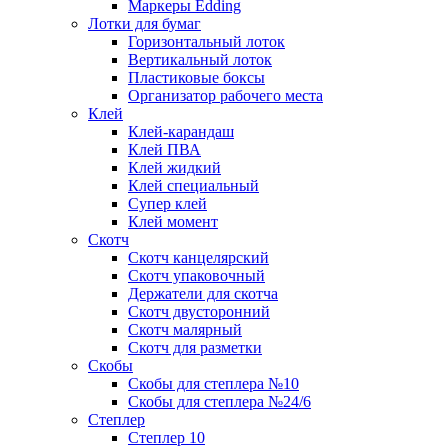
Маркеры Edding
Лотки для бумаг
Горизонтальный лоток
Вертикальный лоток
Пластиковые боксы
Организатор рабочего места
Клей
Клей-карандаш
Клей ПВА
Клей жидкий
Клей специальный
Супер клей
Клей момент
Скотч
Скотч канцелярский
Скотч упаковочный
Держатели для скотча
Скотч двусторонний
Скотч малярный
Скотч для разметки
Скобы
Скобы для степлера №10
Скобы для степлера №24/6
Степлер
Степлер 10