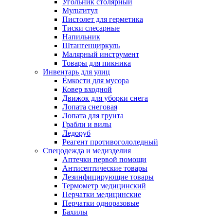
Угольник столярный
Мультитул
Пистолет для герметика
Тиски слесарные
Напильник
Штангенциркуль
Малярный инструмент
Товары для пикника
Инвентарь для улиц
Ёмкости для мусора
Ковер входной
Движок для уборки снега
Лопата снеговая
Лопата для грунта
Грабли и вилы
Ледоруб
Реагент противогололедный
Спецодежда и медизделия
Аптечки первой помощи
Антисептические товары
Дезинфицирующие товары
Термометр медицинский
Перчатки медицинские
Перчатки одноразовые
Бахилы