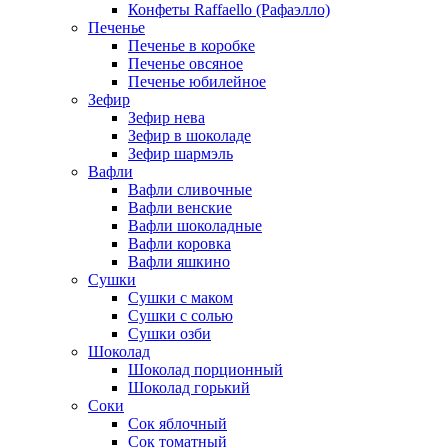
Конфеты Raffaello (Рафаэлло)
Печенье
Печенье в коробке
Печенье овсяное
Печенье юбилейное
Зефир
Зефир нева
Зефир в шоколаде
Зефир шармэль
Вафли
Вафли сливочные
Вафли венские
Вафли шоколадные
Вафли коровка
Вафли яшкино
Сушки
Сушки с маком
Сушки с солью
Сушки озби
Шоколад
Шоколад порционный
Шоколад горький
Соки
Сок яблочный
Сок томатный