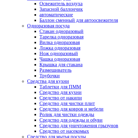
Освежитель воздуха
Запасной баллончик
автоматические
Баллон сменный для автоосвежителя
Одноразовая посуда
Стакан одноразовый
Тарелка одноразовая
Вилка одноразовая
Ложка одноразовая
Нож одноразовый
Чашка одноразовая
Крышка для стакана
Размешиватель
Трубочки
Средства для кухни
Таблетки для ПММ
Средство для кухни
Средство от накипи
Средство для чистки плит
Средство для ковров и мебели
Ролик для чистки одежды
Средство для одежды и обуви
Средство для уничтожения грызунов
Средство от насекомых
Средство для мытья посуды