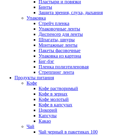
Пластыри и повязки
Бинты
Защита зрения, слуха, дыхания
Упаковка
Стрейч пленка
Упаковочные ленты
Диспенсер для ленты
Шпагаты, шнуры
Монтажные ленты
Пакеты фасовочные
Упаковка из картона
Биг-бэг
Пленка полиэтиленовая
Стреппинг лента
Продукты питания
Кофе
Кофе растворимый
Кофе в зернах
Кофе молотый
Кофе в капсулах
Цикорий
Капсулы
Какао
Чай
Чай черный в пакетиках 100