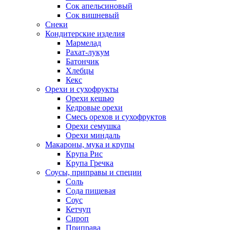
Сок апельсиновый
Сок вишневый
Снеки
Кондитерские изделия
Мармелад
Рахат-лукум
Батончик
Хлебцы
Кекс
Орехи и сухофрукты
Орехи кешью
Кедровые орехи
Смесь орехов и сухофруктов
Орехи семушка
Орехи миндаль
Макароны, мука и крупы
Крупа Рис
Крупа Гречка
Соусы, приправы и специи
Соль
Сода пищевая
Соус
Кетчуп
Сироп
Приправа