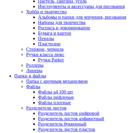
Пастель, сангина, уголь
Инструменты и аксессуары для рисования
Хобби и творчество
Альбомы и папки для черчения, рисования
Наборы для творчества
Роспись и декорирование
Бумага и картон
Пеналы
Пластилин
Стержни, чернила
Ручки класса люкс
Ручки Parker
Роллеры
Линеры
Папки и файлы
Папка с арочным механизмом
Файлы
Файлы а4 100 шт
Файлы рифленые
Файлы плотные
Разделители листов
Разделитель листов цифровой
Разделитель листов алфавитный
Разделитель буквенный
Разделитель листов пластик