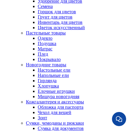
Удобрение для цветов
Семена
Горшок для цветов
Грунт для цветов
Инвентарь для цветов
Цветок искусственный
Пастельные товары
Одеяло
Подушка
Матрас
Плед
Покрывало
Новогодние товары
Настольные ели
Напольные ели
Гирлянда
Хлопушка
Елочные игрушки
Мишура новогодняя
Кожгалантерея и аксессуары
Обложка для паспорта
Чехол для вещей
Зонт
Сумки, чемоданы и рюкзаки
Сумка для документов