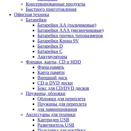
Консервированные продукты
Быстрого приготовления
Офисная техника
Батарейки
Батарейки АА (пальчиковые)
Батарейки ААА (мизинчиковые)
Батарейки прочих типоразмеров
Батарейки Крона 9V
Батарейки D
Батарейки С
Аккумуляторы
Флешки, карты, CD и HDD
Флеш-память
Карта памяти
Внешний диск
CD и DVD диски
Бокс для CD/DVD дисков
Пружины, обложки
Обложки для переплета
Пружины для переплета
для ламинирования
Аксессуары для техники
Картридер USB
Разветвитель USB
Подставка для ноутбука