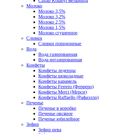
Сахар Kotanyi мельница
Молоко
Молоко 3,5%
Молоко 3,2%
Молоко 2,5%
Молоко 1,5%
Молоко сгущенное
Сливки
Сливки порционные
Вода
Вода газированная
Вода негазированная
Конфеты
Конфеты леденцы
Конфеты шоколадные
Конфеты карамель
Конфеты Ferrero (Ферреро)
Конфеты Merci (Мерси)
Конфеты Raffaello (Рафаэлло)
Печенье
Печенье в коробке
Печенье овсяное
Печенье юбилейное
Зефир
Зефир нева