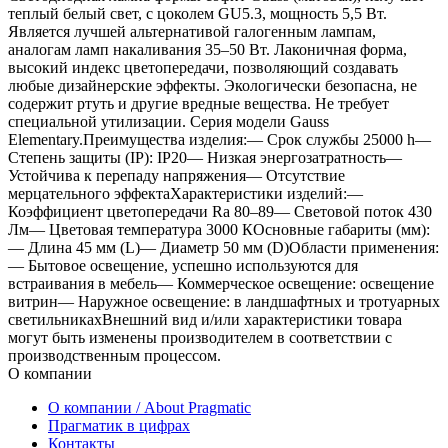
теплый белый свет, с цоколем GU5.3, мощность 5,5 Вт.
Является лучшей альтернативой галогенным лампам,
аналогам ламп накаливания 35–50 Вт. Лаконичная форма,
высокий индекс цветопередачи, позволяющий создавать
любые дизайнерские эффекты. Экологически безопасна, не
содержит ртуть и другие вредные вещества. Не требует
специальной утилизации. Серия модели Gauss
Elementary.Преимущества изделия:— Срок службы 25000 h—
Степень защиты (IP): IP20— Низкая энергозатратность—
Устойчива к перепаду напряжения— Отсутствие
мерцательного эффектаХарактеристики изделий:—
Коэффициент цветопередачи Ra 80–89— Световой поток 430
Лм— Цветовая температура 3000 КОсновные габариты (мм):
— Длина 45 мм (L)— Диаметр 50 мм (D)Области применения:
— Бытовое освещение, успешно используются для
встраивания в мебель— Коммерческое освещение: освещение
витрин— Наружное освещение: в ландшафтных и тротуарных
светильникахВнешний вид и/или характеристики товара
могут быть изменены производителем в соответствии с
производственным процессом.
О компании
О компании / About Pragmatic
Прагматик в цифрах
Контакты