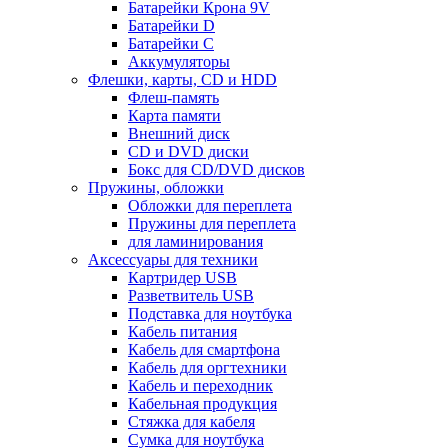
Батарейки Крона 9V
Батарейки D
Батарейки С
Аккумуляторы
Флешки, карты, CD и HDD
Флеш-память
Карта памяти
Внешний диск
CD и DVD диски
Бокс для CD/DVD дисков
Пружины, обложки
Обложки для переплета
Пружины для переплета
для ламинирования
Аксессуары для техники
Картридер USB
Разветвитель USB
Подставка для ноутбука
Кабель питания
Кабель для смартфона
Кабель для оргтехники
Кабель и переходник
Кабельная продукция
Стяжка для кабеля
Сумка для ноутбука