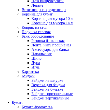
Нож канцелярский
Лезвие
Визитницы и кредитницы
Корзина для бумаг
Корзина для мусора 10 л
Корзина для мусора 14 л
Коврик на стол
Подушка гелевая
Банк оборудование
Резинка банковская
Лента, нить прошивная
Аксессуары для банка
Напальчник
Шило
Лупа
Игла
Картотека
Бейджи
Бейджи на шнурке
Веревка для бейджа
Бейджи на булавке
Бейджи горизонтальные
Бейджи вертикальные
Бумага
Бумага формат А4