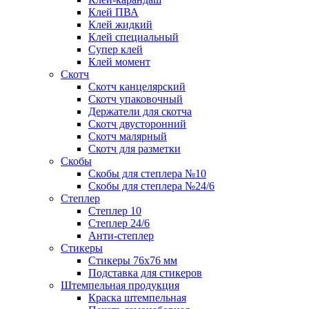
Клей ПВА
Клей жидкий
Клей специальный
Супер клей
Клей момент
Скотч
Скотч канцелярский
Скотч упаковочный
Держатели для скотча
Скотч двусторонний
Скотч малярный
Скотч для разметки
Скобы
Скобы для степлера №10
Скобы для степлера №24/6
Степлер
Степлер 10
Степлер 24/6
Анти-степлер
Стикеры
Стикеры 76x76 мм
Подставка для стикеров
Штемпельная продукция
Краска штемпельная