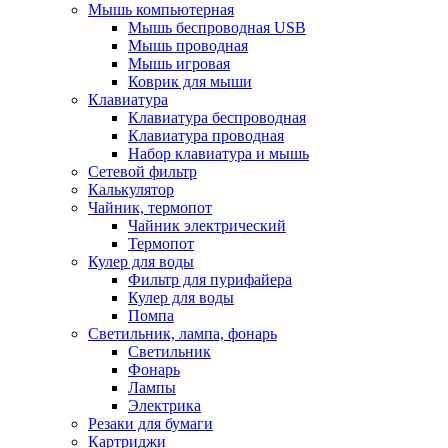
Мышь компьютерная
Мышь беспроводная USB
Мышь проводная
Мышь игровая
Коврик для мыши
Клавиатура
Клавиатура беспроводная
Клавиатура проводная
Набор клавиатура и мышь
Сетевой фильтр
Калькулятор
Чайник, термопот
Чайник электрический
Термопот
Кулер для воды
Фильтр для пурифайера
Кулер для воды
Помпа
Светильник, лампа, фонарь
Светильник
Фонарь
Лампы
Электрика
Резаки для бумаги
Картриджи