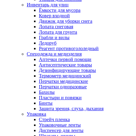
Инвентарь для улиц
Ёмкости для мусора
Ковер входной
Движок для уборки снега
Лопата снеговая
Лопата для грунта
Грабли и вилы
Ледоруб
Реагент противогололедный
Спецодежда и медизделия
Аптечки первой помощи
Антисептические товары
Дезинфицирующие товары
Термометр медицинский
Перчатки медицинские
Перчатки одноразовые
Бахилы
Пластыри и повязки
Бинты
Защита зрения, слуха, дыхания
Упаковка
Стрейч пленка
Упаковочные ленты
Диспенсер для ленты
Шпагаты, шнуры