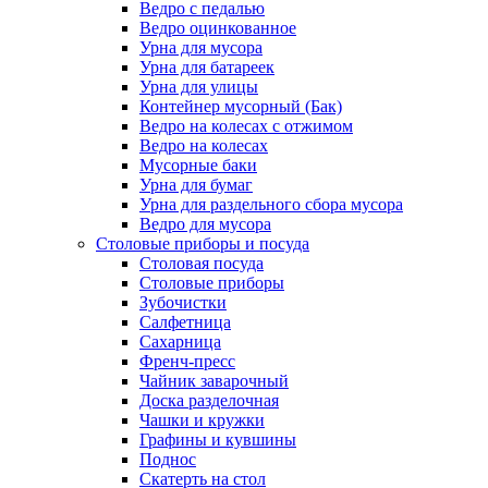
Ведро с педалью
Ведро оцинкованное
Урна для мусора
Урна для батареек
Урна для улицы
Контейнер мусорный (Бак)
Ведро на колесах с отжимом
Ведро на колесах
Мусорные баки
Урна для бумаг
Урна для раздельного сбора мусора
Ведро для мусора
Столовые приборы и посуда
Столовая посуда
Столовые приборы
Зубочистки
Салфетница
Сахарница
Френч-пресс
Чайник заварочный
Доска разделочная
Чашки и кружки
Графины и кувшины
Поднос
Скатерть на стол