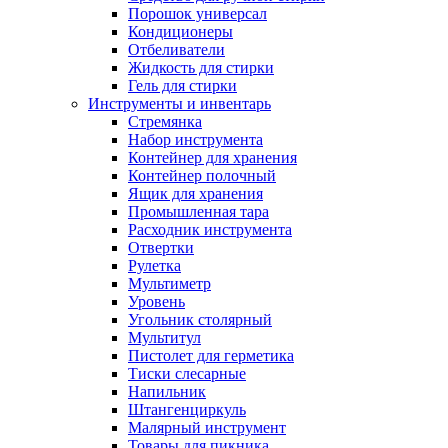
Порошок универсал
Кондиционеры
Отбеливатели
Жидкость для стирки
Гель для стирки
Инструменты и инвентарь
Стремянка
Набор инструмента
Контейнер для хранения
Контейнер полочный
Ящик для хранения
Промышленная тара
Расходник инструмента
Отвертки
Рулетка
Мультиметр
Уровень
Угольник столярный
Мультитул
Пистолет для герметика
Тиски слесарные
Напильник
Штангенциркуль
Малярный инструмент
Товары для пикника