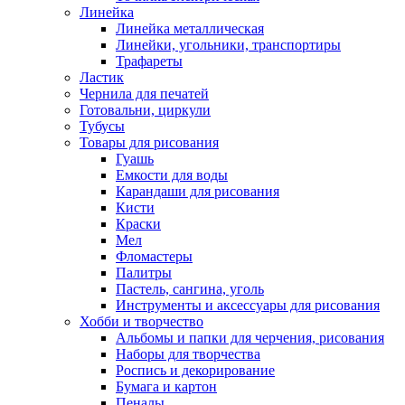
Линейка
Линейка металлическая
Линейки, угольники, транспортиры
Трафареты
Ластик
Чернила для печатей
Готовальни, циркули
Тубусы
Товары для рисования
Гуашь
Емкости для воды
Карандаши для рисования
Кисти
Краски
Мел
Фломастеры
Палитры
Пастель, сангина, уголь
Инструменты и аксессуары для рисования
Хобби и творчество
Альбомы и папки для черчения, рисования
Наборы для творчества
Роспись и декорирование
Бумага и картон
Пеналы