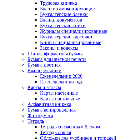
Трудовая книжка
Бланки самокопирующие
Бухгалтерские бланки
Бланки документов
Бухгалтерские книги
Журналы специализированные
Бухгалтерские карточки
Книги специализированные
Законы и кодексы
Широкоформатная бумага
Бумага для цветной печати
Бумага цветная
Еженедельники
Еженедельник 2026
Еженедельники н/д
Карты и атласы
Карты настенные
Карты настольные
Алфавитная книжка
Бумага копировальная
Фотобумага
Тетрадь
Тетрадь со сменным блоком
Тетрадь общая
Обложки для учебников и тетрадей