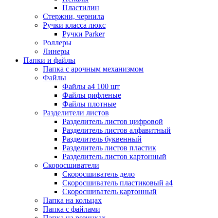
Пластилин
Стержни, чернила
Ручки класса люкс
Ручки Parker
Роллеры
Линеры
Папки и файлы
Папка с арочным механизмом
Файлы
Файлы а4 100 шт
Файлы рифленые
Файлы плотные
Разделители листов
Разделитель листов цифровой
Разделитель листов алфавитный
Разделитель буквенный
Разделитель листов пластик
Разделитель листов картонный
Скоросшиватели
Скоросшиватель дело
Скоросшиватель пластиковый а4
Скоросшиватель картонный
Папка на кольцах
Папка с файлами
Папка на резинках