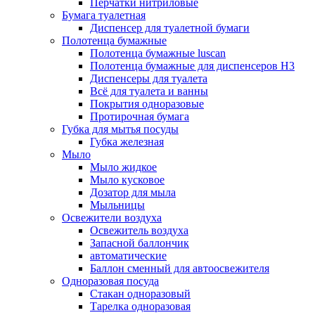
Перчатки нитриловые
Бумага туалетная
Диспенсер для туалетной бумаги
Полотенца бумажные
Полотенца бумажные luscan
Полотенца бумажные для диспенсеров H3
Диспенсеры для туалета
Всё для туалета и ванны
Покрытия одноразовые
Протирочная бумага
Губка для мытья посуды
Губка железная
Мыло
Мыло жидкое
Мыло кусковое
Дозатор для мыла
Мыльницы
Освежители воздуха
Освежитель воздуха
Запасной баллончик
автоматические
Баллон сменный для автоосвежителя
Одноразовая посуда
Стакан одноразовый
Тарелка одноразовая