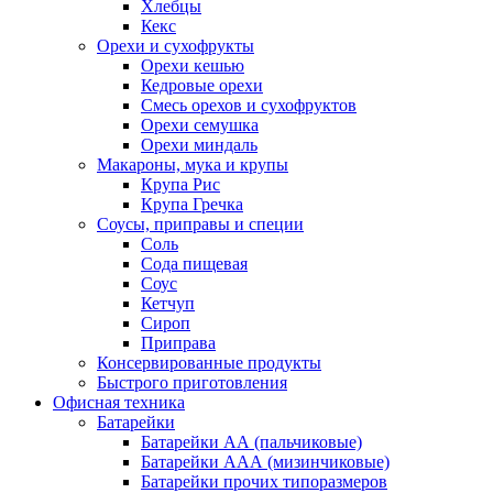
Хлебцы
Кекс
Орехи и сухофрукты
Орехи кешью
Кедровые орехи
Смесь орехов и сухофруктов
Орехи семушка
Орехи миндаль
Макароны, мука и крупы
Крупа Рис
Крупа Гречка
Соусы, приправы и специи
Соль
Сода пищевая
Соус
Кетчуп
Сироп
Приправа
Консервированные продукты
Быстрого приготовления
Офисная техника
Батарейки
Батарейки АА (пальчиковые)
Батарейки ААА (мизинчиковые)
Батарейки прочих типоразмеров