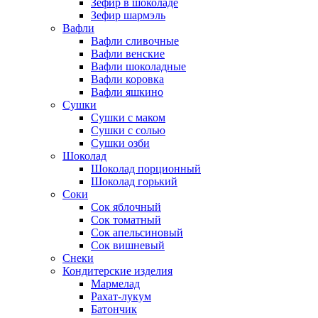
Зефир в шоколаде
Зефир шармэль
Вафли
Вафли сливочные
Вафли венские
Вафли шоколадные
Вафли коровка
Вафли яшкино
Сушки
Сушки с маком
Сушки с солью
Сушки озби
Шоколад
Шоколад порционный
Шоколад горький
Соки
Сок яблочный
Сок томатный
Сок апельсиновый
Сок вишневый
Снеки
Кондитерские изделия
Мармелад
Рахат-лукум
Батончик