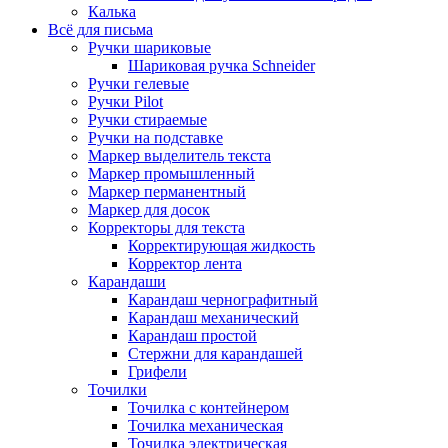
Калька
Всё для письма
Ручки шариковые
Шариковая ручка Schneider
Ручки гелевые
Ручки Pilot
Ручки стираемые
Ручки на подставке
Маркер выделитель текста
Маркер промышленный
Маркер перманентный
Маркер для досок
Корректоры для текста
Корректирующая жидкость
Корректор лента
Карандаши
Карандаш чернографитный
Карандаш механический
Карандаш простой
Стержни для карандашей
Грифели
Точилки
Точилка с контейнером
Точилка механическая
Точилка электрическая