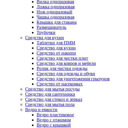
Вилка одноразовая
Ложка одноразовая
Нож одноразовый
Чашка одноразовая
Крышка для стакана
Размешиватель
Трубочки
Средства для кухни
Таблетки для ПММ
Средство для кухни
Средство от накипи
Средство для чистки плит
Средство для ковров и мебели
Ролик для чистки одежды
Средство для одежды и обуви
Средство для уничтожения грызунов
Средство от насекомых
Средство для мытья посуды
Средство для сантехники
Средство для стекол и зеркал
Средство для мытья пола
Ведра и емкости
Ведро пластиковое
Ведро с отжимом
Ведро с крышкой