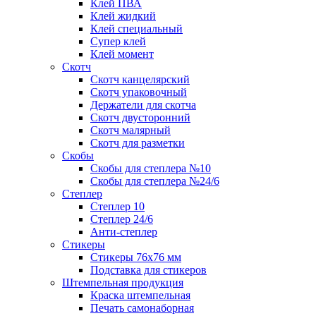
Клей ПВА
Клей жидкий
Клей специальный
Супер клей
Клей момент
Скотч
Скотч канцелярский
Скотч упаковочный
Держатели для скотча
Скотч двусторонний
Скотч малярный
Скотч для разметки
Скобы
Скобы для степлера №10
Скобы для степлера №24/6
Степлер
Степлер 10
Степлер 24/6
Анти-степлер
Стикеры
Стикеры 76x76 мм
Подставка для стикеров
Штемпельная продукция
Краска штемпельная
Печать самонаборная