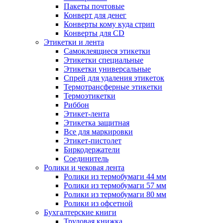
Пакеты почтовые
Конверт для денег
Конверты кому куда стрип
Конверты для CD
Этикетки и лента
Самоклеящиеся этикетки
Этикетки специальные
Этикетки универсальные
Спрей для удаления этикеток
Термотрансферные этикетки
Термоэтикетки
Риббон
Этикет-лента
Этикетка защитная
Все для маркировки
Этикет-пистолет
Биркодержатели
Соединитель
Ролики и чековая лента
Ролики из термобумаги 44 мм
Ролики из термобумаги 57 мм
Ролики из термобумаги 80 мм
Ролики из офсетной
Бухгалтерские книги
Трудовая книжка