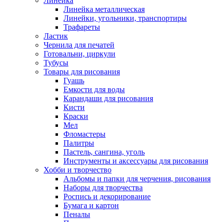
Линейка
Линейка металлическая
Линейки, угольники, транспортиры
Трафареты
Ластик
Чернила для печатей
Готовальни, циркули
Тубусы
Товары для рисования
Гуашь
Емкости для воды
Карандаши для рисования
Кисти
Краски
Мел
Фломастеры
Палитры
Пастель, сангина, уголь
Инструменты и аксессуары для рисования
Хобби и творчество
Альбомы и папки для черчения, рисования
Наборы для творчества
Роспись и декорирование
Бумага и картон
Пеналы