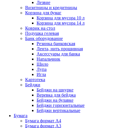
Лезвие
Визитницы и кредитницы
Корзина для бумаг
Корзина для мусора 10 л
Корзина для мусора 14 л
Коврик на стол
Подушка гелевая
Банк оборудование
Резинка банковская
Лента, нить прошивная
Аксессуары для банка
Напальчник
Шило
Лупа
Игла
Картотека
Бейджи
Бейджи на шнурке
Веревка для бейджа
Бейджи на булавке
Бейджи горизонтальные
Бейджи вертикальные
Бумага
Бумага формат А4
Бумага формат А3