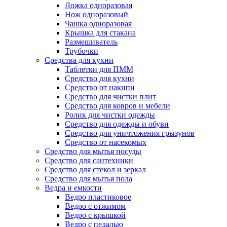
Ложка одноразовая
Нож одноразовый
Чашка одноразовая
Крышка для стакана
Размешиватель
Трубочки
Средства для кухни
Таблетки для ПММ
Средство для кухни
Средство от накипи
Средство для чистки плит
Средство для ковров и мебели
Ролик для чистки одежды
Средство для одежды и обуви
Средство для уничтожения грызунов
Средство от насекомых
Средство для мытья посуды
Средство для сантехники
Средство для стекол и зеркал
Средство для мытья пола
Ведра и емкости
Ведро пластиковое
Ведро с отжимом
Ведро с крышкой
Ведро с педалью