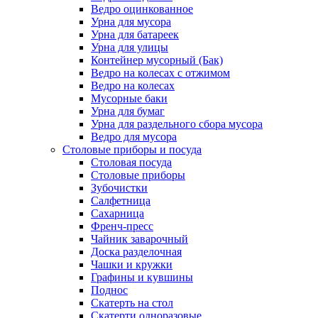
Ведро оцинкованное
Урна для мусора
Урна для батареек
Урна для улицы
Контейнер мусорный (Бак)
Ведро на колесах с отжимом
Ведро на колесах
Мусорные баки
Урна для бумаг
Урна для раздельного сбора мусора
Ведро для мусора
Столовые приборы и посуда
Столовая посуда
Столовые приборы
Зубочистки
Салфетница
Сахарница
Френч-пресс
Чайник заварочный
Доска разделочная
Чашки и кружки
Графины и кувшины
Поднос
Скатерть на стол
Скатерти одноразовые