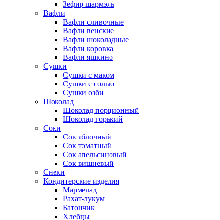
Зефир шармэль
Вафли
Вафли сливочные
Вафли венские
Вафли шоколадные
Вафли коровка
Вафли яшкино
Сушки
Сушки с маком
Сушки с солью
Сушки озби
Шоколад
Шоколад порционный
Шоколад горький
Соки
Сок яблочный
Сок томатный
Сок апельсиновый
Сок вишневый
Снеки
Кондитерские изделия
Мармелад
Рахат-лукум
Батончик
Хлебцы