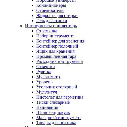
Порошок универсал
Кондиционеры
Отбеливатели
Жидкость для стирки
Гель для стирки
Инструменты и инвентарь
Стремянка
Набор инструмента
Контейнер для хранения
Контейнер полочный
Ящик для хранения
Промышленная тара
Расходник инструмента
Отвертки
Рулетка
Мультиметр
Уровень
Угольник столярный
Мультитул
Пистолет для герметика
Тиски слесарные
Напильник
Штангенциркуль
Малярный инструмент
Товары для пикника