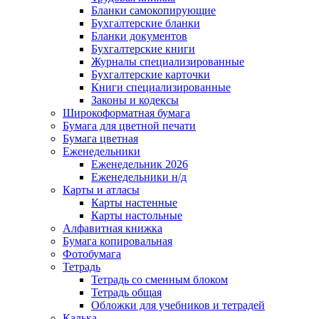
Бланки самокопирующие
Бухгалтерские бланки
Бланки документов
Бухгалтерские книги
Журналы специализированные
Бухгалтерские карточки
Книги специализированные
Законы и кодексы
Широкоформатная бумага
Бумага для цветной печати
Бумага цветная
Еженедельники
Еженедельник 2026
Еженедельники н/д
Карты и атласы
Карты настенные
Карты настольные
Алфавитная книжка
Бумага копировальная
Фотобумага
Тетрадь
Тетрадь со сменным блоком
Тетрадь общая
Обложки для учебников и тетрадей
Калька