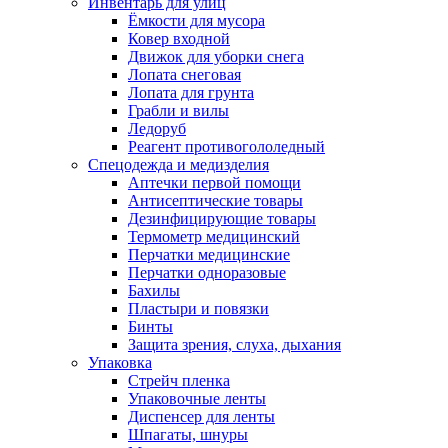
Инвентарь для улиц
Ёмкости для мусора
Ковер входной
Движок для уборки снега
Лопата снеговая
Лопата для грунта
Грабли и вилы
Ледоруб
Реагент противогололедный
Спецодежда и медизделия
Аптечки первой помощи
Антисептические товары
Дезинфицирующие товары
Термометр медицинский
Перчатки медицинские
Перчатки одноразовые
Бахилы
Пластыри и повязки
Бинты
Защита зрения, слуха, дыхания
Упаковка
Стрейч пленка
Упаковочные ленты
Диспенсер для ленты
Шпагаты, шнуры