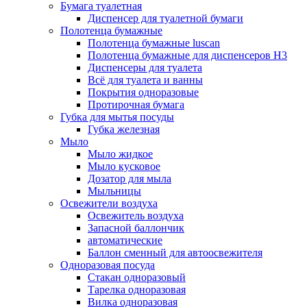
Бумага туалетная
Диспенсер для туалетной бумаги
Полотенца бумажные
Полотенца бумажные luscan
Полотенца бумажные для диспенсеров H3
Диспенсеры для туалета
Всё для туалета и ванны
Покрытия одноразовые
Протирочная бумага
Губка для мытья посуды
Губка железная
Мыло
Мыло жидкое
Мыло кусковое
Дозатор для мыла
Мыльницы
Освежители воздуха
Освежитель воздуха
Запасной баллончик
автоматические
Баллон сменный для автоосвежителя
Одноразовая посуда
Стакан одноразовый
Тарелка одноразовая
Вилка одноразовая