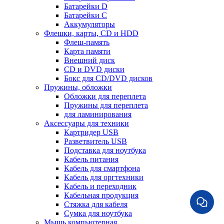
Батарейки D
Батарейки С
Аккумуляторы
Флешки, карты, CD и HDD
Флеш-память
Карта памяти
Внешний диск
CD и DVD диски
Бокс для CD/DVD дисков
Пружины, обложки
Обложки для переплета
Пружины для переплета
для ламинирования
Аксессуары для техники
Картридер USB
Разветвитель USB
Подставка для ноутбука
Кабель питания
Кабель для смартфона
Кабель для оргтехники
Кабель и переходник
Кабельная продукция
Стяжка для кабеля
Сумка для ноутбука
Мышь компьютерная