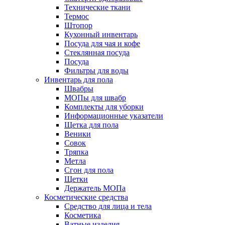
Технические ткани
Термос
Штопор
Кухонный инвентарь
Посуда для чая и кофе
Стеклянная посуда
Посуда
Фильтры для воды
Инвентарь для пола
Швабры
МОПы для швабр
Комплекты для уборки
Информационные указатели
Щетка для пола
Веники
Совок
Тряпка
Метла
Сгон для пола
Щетки
Держатель МОПа
Косметические средства
Средство для лица и тела
Косметика
Ватные изделия