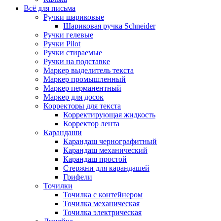
Всё для письма
Ручки шариковые
Шариковая ручка Schneider
Ручки гелевые
Ручки Pilot
Ручки стираемые
Ручки на подставке
Маркер выделитель текста
Маркер промышленный
Маркер перманентный
Маркер для досок
Корректоры для текста
Корректирующая жидкость
Корректор лента
Карандаши
Карандаш чернографитный
Карандаш механический
Карандаш простой
Стержни для карандашей
Грифели
Точилки
Точилка с контейнером
Точилка механическая
Точилка электрическая