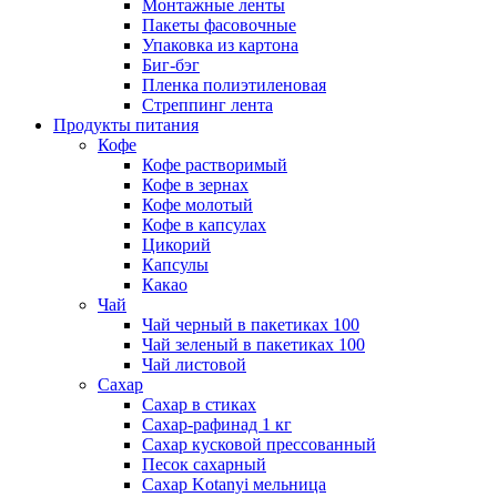
Монтажные ленты
Пакеты фасовочные
Упаковка из картона
Биг-бэг
Пленка полиэтиленовая
Стреппинг лента
Продукты питания
Кофе
Кофе растворимый
Кофе в зернах
Кофе молотый
Кофе в капсулах
Цикорий
Капсулы
Какао
Чай
Чай черный в пакетиках 100
Чай зеленый в пакетиках 100
Чай листовой
Сахар
Сахар в стиках
Сахар-рафинад 1 кг
Сахар кусковой прессованный
Песок сахарный
Сахар Kotanyi мельница