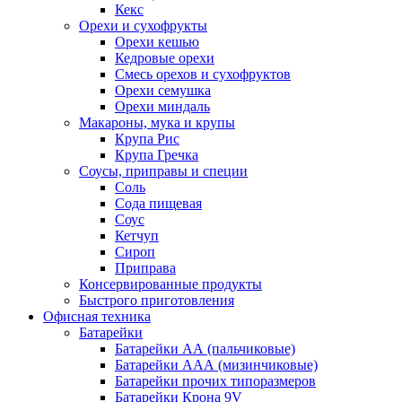
Кекс
Орехи и сухофрукты
Орехи кешью
Кедровые орехи
Смесь орехов и сухофруктов
Орехи семушка
Орехи миндаль
Макароны, мука и крупы
Крупа Рис
Крупа Гречка
Соусы, приправы и специи
Соль
Сода пищевая
Соус
Кетчуп
Сироп
Приправа
Консервированные продукты
Быстрого приготовления
Офисная техника
Батарейки
Батарейки АА (пальчиковые)
Батарейки ААА (мизинчиковые)
Батарейки прочих типоразмеров
Батарейки Крона 9V