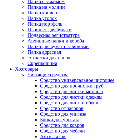
Папка с зажимом
Папка на молнии
Папка конверт
Папка уголок
Папка портфель
Планшет для бумаги
Подвесная регистратура
Архивные папки и короба
Папка для бумаг с завязками
Папка адресная
Этикетки для папок
Скрепкошина
Хозтовары
Чистящие средства
Средство универсальное чистящее
Средство для прочистки труб
Средство для чистки металла
Средство для чистки одежды
Средство для чистки обуви
Средство от засоров
Средство для унитаза
Блоки для унитаза
Средство для ковров
Средство для мебели
Антистатик