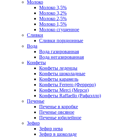
Молоко
Молоко 3,5%
Молоко 3,2%
Молоко 2,5%
Молоко 1,5%
Молоко сгущенное
Сливки
Сливки порционные
Вода
Вода газированная
Вода негазированная
Конфеты
Конфеты леденцы
Конфеты шоколадные
Конфеты карамель
Конфеты Ferrero (Ферреро)
Конфеты Merci (Мерси)
Конфеты Raffaello (Рафаэлло)
Печенье
Печенье в коробке
Печенье овсяное
Печенье юбилейное
Зефир
Зефир нева
Зефир в шоколаде