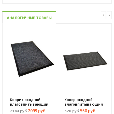
АНАЛОГИЧНЫЕ ТОВАРЫ
Коврик входной
Ковер входной
влаговпитывающий
влаговпитывающий
ворсовый КОМФОРТ
Luscan 500х800 мм
2099 руб
550 руб
2144 руб
620 руб
90х150см серый
серый