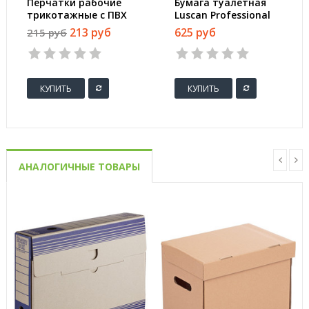
Перчатки рабочие
Бумага туалетная
трикотажные с ПВХ
Luscan Professional
Точка 4 нити 10
2-слойная белая, 24
213 руб
625 руб
215 руб
класс 42 г (10 пар в
рул./уп.
упаковке)
КУПИТЬ
КУПИТЬ
АНАЛОГИЧНЫЕ ТОВАРЫ