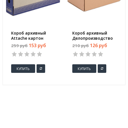
Короб архивный
Короб архивный
Attache картон
Делопроизводство
синий 256х75х322 мм
гофрокартон
153 руб
126 руб
259 руб
210 руб
325х235х235 мм
КУПИТЬ
КУПИТЬ