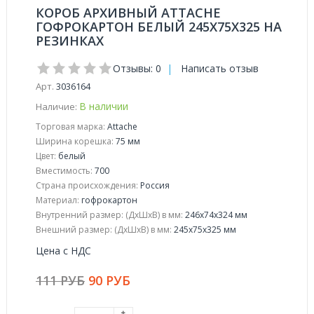
КОРОБ АРХИВНЫЙ ATTACHE
ГОФРОКАРТОН БЕЛЫЙ 245Х75Х325 НА
РЕЗИНКАХ
Отзывы: 0
|
Написать отзыв
Арт.
3036164
В наличии
Наличие:
Торговая марка:
Attache
Ширина корешка:
75 мм
Цвет:
белый
Вместимость:
700
Страна происхождения:
Россия
Материал:
гофрокартон
Внутренний размер: (ДхШхВ) в мм:
246х74х324 мм
Внешний размер: (ДхШхВ) в мм:
245х75х325 мм
Цена с НДС
111 РУБ
90 РУБ