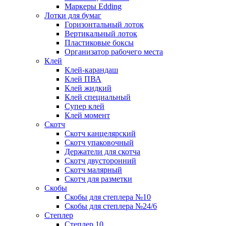
Маркеры Edding
Лотки для бумаг
Горизонтальный лоток
Вертикальный лоток
Пластиковые боксы
Организатор рабочего места
Клей
Клей-карандаш
Клей ПВА
Клей жидкий
Клей специальный
Супер клей
Клей момент
Скотч
Скотч канцелярский
Скотч упаковочный
Держатели для скотча
Скотч двусторонний
Скотч малярный
Скотч для разметки
Скобы
Скобы для степлера №10
Скобы для степлера №24/6
Степлер
Степлер 10