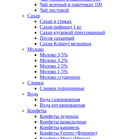
Чай зеленый в пакетиках 100
Чай листовой
Сахар
Сахар в стиках
Сахар-рафинад 1 кг
Сахар кусковой прессованный
Песок сахарный
Сахар Kotanyi мельница
Молоко
Молоко 3,5%
Молоко 3,2%
Молоко 2,5%
Молоко 1,5%
Молоко сгущенное
Сливки
Сливки порционные
Вода
Вода газированная
Вода негазированная
Конфеты
Конфеты леденцы
Конфеты шоколадные
Конфеты карамель
Конфеты Ferrero (Ферреро)
Конфеты Merci (Мерси)