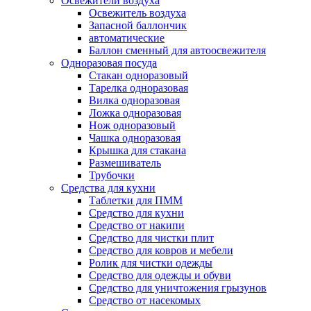
Освежители воздуха
Освежитель воздуха
Запасной баллончик
автоматические
Баллон сменный для автоосвежителя
Одноразовая посуда
Стакан одноразовый
Тарелка одноразовая
Вилка одноразовая
Ложка одноразовая
Нож одноразовый
Чашка одноразовая
Крышка для стакана
Размешиватель
Трубочки
Средства для кухни
Таблетки для ПММ
Средство для кухни
Средство от накипи
Средство для чистки плит
Средство для ковров и мебели
Ролик для чистки одежды
Средство для одежды и обуви
Средство для уничтожения грызунов
Средство от насекомых