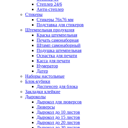
Степлер 24/6
Анти-степлер
Стикеры
Стикеры 76x76 мм
Подставка для стикеров
Штемпельная продукция
Краска штемпельная
Печать самонаборная
Штамп самонаборный
Подушка штемпельная
Оснастка для печати
Касса для печати
Нумератор
Датер
Наборы настольные
Блок-кубики
Диспенсер для блока
Закладки клейкие
Дыроколы
Дырокол для люверсов
Люверсы
Дырокол до 10 листов
Дырокол до 15 листов
Дырокол до 20 листов
Дырокол до 30 листов