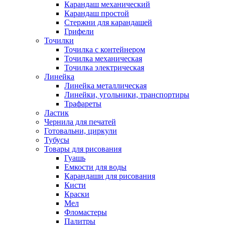
Карандаш механический
Карандаш простой
Стержни для карандашей
Грифели
Точилки
Точилка с контейнером
Точилка механическая
Точилка электрическая
Линейка
Линейка металлическая
Линейки, угольники, транспортиры
Трафареты
Ластик
Чернила для печатей
Готовальни, циркули
Тубусы
Товары для рисования
Гуашь
Емкости для воды
Карандаши для рисования
Кисти
Краски
Мел
Фломастеры
Палитры