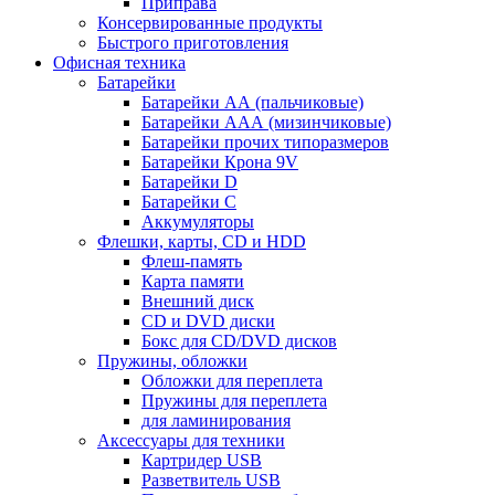
Приправа
Консервированные продукты
Быстрого приготовления
Офисная техника
Батарейки
Батарейки АА (пальчиковые)
Батарейки ААА (мизинчиковые)
Батарейки прочих типоразмеров
Батарейки Крона 9V
Батарейки D
Батарейки С
Аккумуляторы
Флешки, карты, CD и HDD
Флеш-память
Карта памяти
Внешний диск
CD и DVD диски
Бокс для CD/DVD дисков
Пружины, обложки
Обложки для переплета
Пружины для переплета
для ламинирования
Аксессуары для техники
Картридер USB
Разветвитель USB