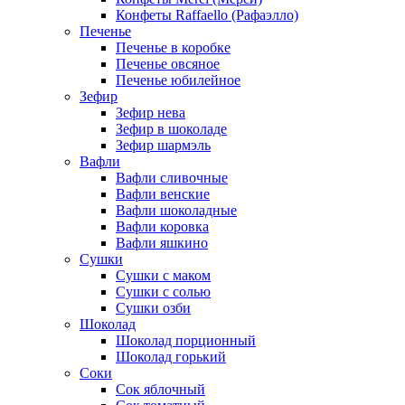
Конфеты Raffaello (Рафаэлло)
Печенье
Печенье в коробке
Печенье овсяное
Печенье юбилейное
Зефир
Зефир нева
Зефир в шоколаде
Зефир шармэль
Вафли
Вафли сливочные
Вафли венские
Вафли шоколадные
Вафли коровка
Вафли яшкино
Сушки
Сушки с маком
Сушки с солью
Сушки озби
Шоколад
Шоколад порционный
Шоколад горький
Соки
Сок яблочный