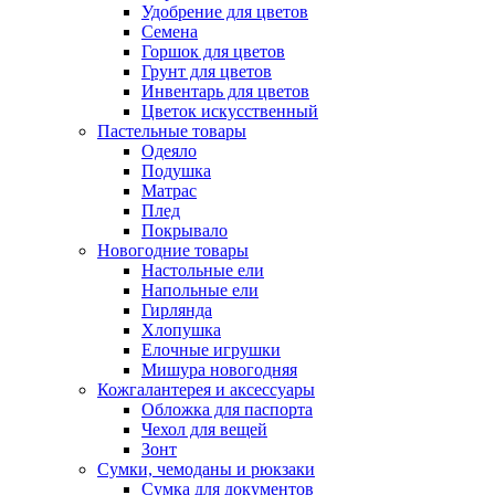
Удобрение для цветов
Семена
Горшок для цветов
Грунт для цветов
Инвентарь для цветов
Цветок искусственный
Пастельные товары
Одеяло
Подушка
Матрас
Плед
Покрывало
Новогодние товары
Настольные ели
Напольные ели
Гирлянда
Хлопушка
Елочные игрушки
Мишура новогодняя
Кожгалантерея и аксессуары
Обложка для паспорта
Чехол для вещей
Зонт
Сумки, чемоданы и рюкзаки
Сумка для документов