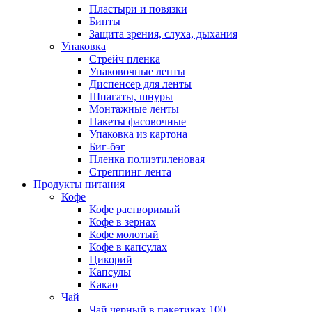
Пластыри и повязки
Бинты
Защита зрения, слуха, дыхания
Упаковка
Стрейч пленка
Упаковочные ленты
Диспенсер для ленты
Шпагаты, шнуры
Монтажные ленты
Пакеты фасовочные
Упаковка из картона
Биг-бэг
Пленка полиэтиленовая
Стреппинг лента
Продукты питания
Кофе
Кофе растворимый
Кофе в зернах
Кофе молотый
Кофе в капсулах
Цикорий
Капсулы
Какао
Чай
Чай черный в пакетиках 100