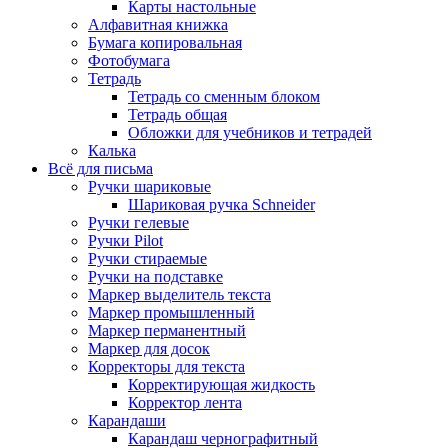
Карты настольные
Алфавитная книжка
Бумага копировальная
Фотобумага
Тетрадь
Тетрадь со сменным блоком
Тетрадь общая
Обложки для учебников и тетрадей
Калька
Всё для письма
Ручки шариковые
Шариковая ручка Schneider
Ручки гелевые
Ручки Pilot
Ручки стираемые
Ручки на подставке
Маркер выделитель текста
Маркер промышленный
Маркер перманентный
Маркер для досок
Корректоры для текста
Корректирующая жидкость
Корректор лента
Карандаши
Карандаш чернографитный