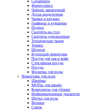
Сахарница
Френч-пресс
Чайник заварочный
Доска разделочная
Чашки и кружки
Графины и кувшины
Поднос
Скатерть на стол
Скатерти одноразовые
Технические ткани
Термос
Штопор
Кухонный инвентарь
Посуда для чая и кофе
Стеклянная посуда
Посуда
Фильтры для воды
Инвентарь для пола
Швабры
МОПы для швабр
Комплекты для уборки
Информационные указатели
Щетка для пола
Веники
Совок