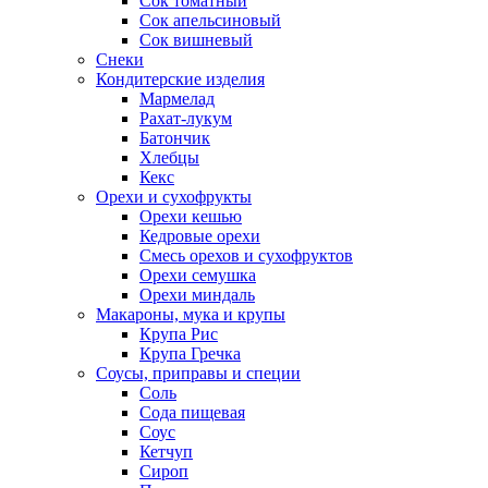
Сок томатный
Сок апельсиновый
Сок вишневый
Снеки
Кондитерские изделия
Мармелад
Рахат-лукум
Батончик
Хлебцы
Кекс
Орехи и сухофрукты
Орехи кешью
Кедровые орехи
Смесь орехов и сухофруктов
Орехи семушка
Орехи миндаль
Макароны, мука и крупы
Крупа Рис
Крупа Гречка
Соусы, приправы и специи
Соль
Сода пищевая
Соус
Кетчуп
Сироп