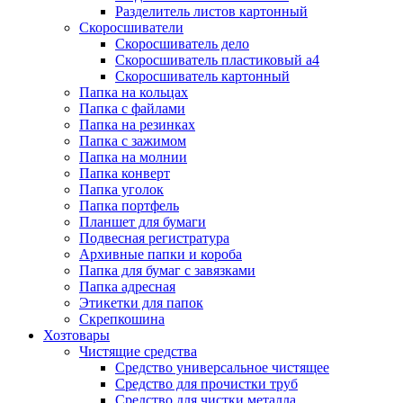
Разделитель листов картонный
Скоросшиватели
Скоросшиватель дело
Скоросшиватель пластиковый а4
Скоросшиватель картонный
Папка на кольцах
Папка с файлами
Папка на резинках
Папка с зажимом
Папка на молнии
Папка конверт
Папка уголок
Папка портфель
Планшет для бумаги
Подвесная регистратура
Архивные папки и короба
Папка для бумаг с завязками
Папка адресная
Этикетки для папок
Скрепкошина
Хозтовары
Чистящие средства
Средство универсальное чистящее
Средство для прочистки труб
Средство для чистки металла