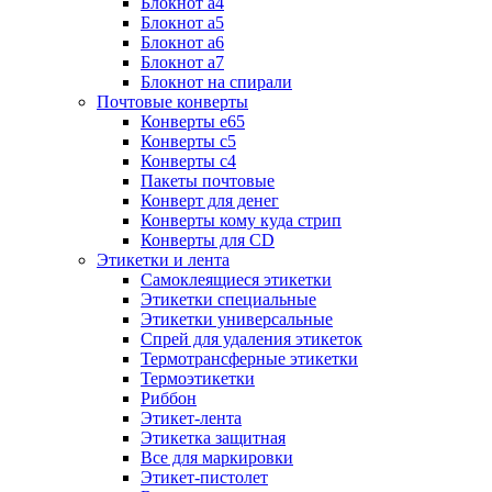
Блокнот а4
Блокнот а5
Блокнот а6
Блокнот а7
Блокнот на спирали
Почтовые конверты
Конверты е65
Конверты с5
Конверты с4
Пакеты почтовые
Конверт для денег
Конверты кому куда стрип
Конверты для CD
Этикетки и лента
Самоклеящиеся этикетки
Этикетки специальные
Этикетки универсальные
Спрей для удаления этикеток
Термотрансферные этикетки
Термоэтикетки
Риббон
Этикет-лента
Этикетка защитная
Все для маркировки
Этикет-пистолет