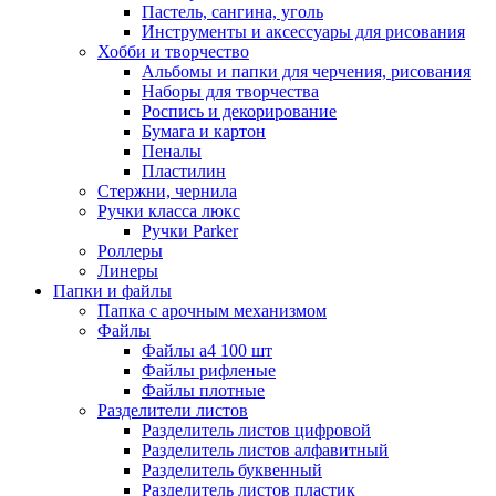
Пастель, сангина, уголь
Инструменты и аксессуары для рисования
Хобби и творчество
Альбомы и папки для черчения, рисования
Наборы для творчества
Роспись и декорирование
Бумага и картон
Пеналы
Пластилин
Стержни, чернила
Ручки класса люкс
Ручки Parker
Роллеры
Линеры
Папки и файлы
Папка с арочным механизмом
Файлы
Файлы а4 100 шт
Файлы рифленые
Файлы плотные
Разделители листов
Разделитель листов цифровой
Разделитель листов алфавитный
Разделитель буквенный
Разделитель листов пластик