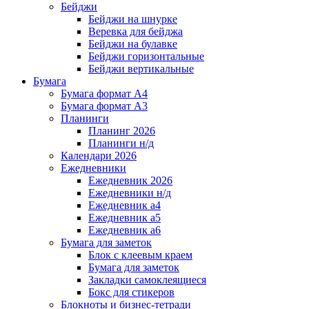
Бейджи
Бейджи на шнурке
Веревка для бейджа
Бейджи на булавке
Бейджи горизонтальные
Бейджи вертикальные
Бумага
Бумага формат А4
Бумага формат А3
Планинги
Планинг 2026
Планинги н/д
Календари 2026
Ежедневники
Ежедневник 2026
Ежедневники н/д
Ежедневник а4
Ежедневник а5
Ежедневник а6
Бумага для заметок
Блок с клеевым краем
Бумага для заметок
Закладки самоклеящиеся
Бокс для стикеров
Блокноты и бизнес-тетради