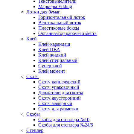
Текстовыделители
Маркеры Edding
Лотки для бумаг
Горизонтальный лоток
Вертикальный лоток
Пластиковые боксы
Организатор рабочего места
Клей
Клей-карандаш
Клей ПВА
Клей жидкий
Клей специальный
Супер клей
Клей момент
Скотч
Скотч канцелярский
Скотч упаковочный
Держатели для скотча
Скотч двусторонний
Скотч малярный
Скотч для разметки
Скобы
Скобы для степлера №10
Скобы для степлера №24/6
Степлер