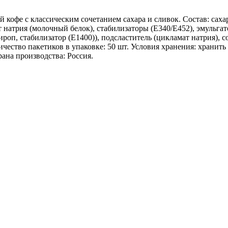
 кофе с классическим сочетанием сахара и сливок. Состав: саха
 натрия (молочный белок), стабилизаторы (Е340/Е452), эмульгато
п, стабилизатор (Е1400)), подсластитель (цикламат натрия), с
оличество пакетиков в упаковке: 50 шт. Условия хранения: хран
ана производства: Россия.