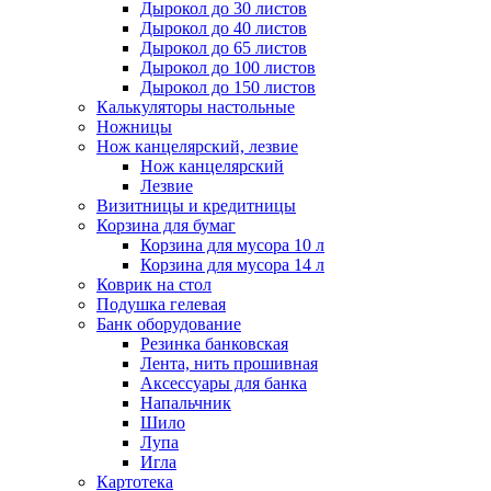
Дырокол до 30 листов
Дырокол до 40 листов
Дырокол до 65 листов
Дырокол до 100 листов
Дырокол до 150 листов
Калькуляторы настольные
Ножницы
Нож канцелярский, лезвие
Нож канцелярский
Лезвие
Визитницы и кредитницы
Корзина для бумаг
Корзина для мусора 10 л
Корзина для мусора 14 л
Коврик на стол
Подушка гелевая
Банк оборудование
Резинка банковская
Лента, нить прошивная
Аксессуары для банка
Напальчник
Шило
Лупа
Игла
Картотека