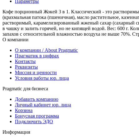
Параметры
Кофе порционный Жокей 3 в 1. Классический - это растворимый
(крахмальная патока (пшеничная), масло растительное, казеинат
растворимый, карамелизированный жженый сахар (сахарный сиро
в чашку и залить горячей, но не кипящей водой. Вес: 600 г. К
запахов с относительной влажностью воздуха не выше 70%. Стр
О компании
О компании / About Pragmatic
Прагматик в цифрах
Контакты
Реквизиты
Миссия и ценности
Условия работы юр. лица
Pragmatic для бизнеса
Добавить компанию
Личный кабинет юр. лица
Корзина
Бонусная программа
Подключить ЭДО
Информация