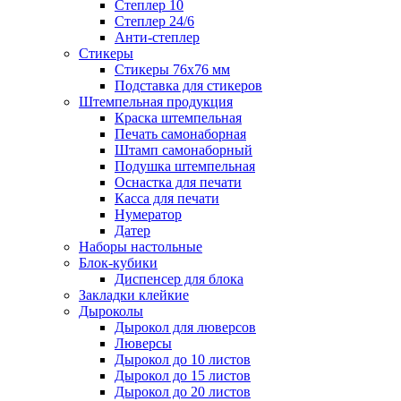
Степлер 10
Степлер 24/6
Анти-степлер
Стикеры
Стикеры 76x76 мм
Подставка для стикеров
Штемпельная продукция
Краска штемпельная
Печать самонаборная
Штамп самонаборный
Подушка штемпельная
Оснастка для печати
Касса для печати
Нумератор
Датер
Наборы настольные
Блок-кубики
Диспенсер для блока
Закладки клейкие
Дыроколы
Дырокол для люверсов
Люверсы
Дырокол до 10 листов
Дырокол до 15 листов
Дырокол до 20 листов