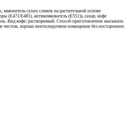
р, заменитель сухих сливок на растительной основе
ры (Е471/Е481), антикомкователь (Е551)), сахар, кофе
оль. Вид кофе: растворимый. Способ приготовления: высыпать
ить в чистом, хорошо вентилируемом помещении без посторонних