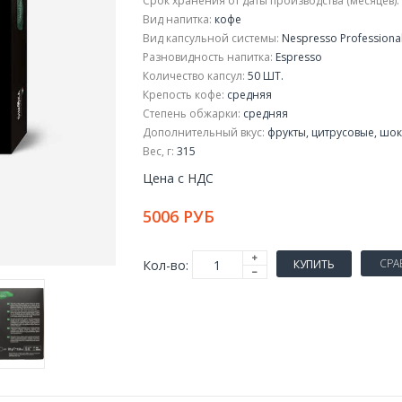
Срок хранения от даты производства (месяцев):
Вид напитка:
кофе
Вид капсульной системы:
Nespresso Professiona
Разновидность напитка:
Espresso
Количество капсул:
50 ШТ.
Крепость кофе:
средняя
Степень обжарки:
средняя
Дополнительный вкус:
фрукты, цитрусовые, шо
Вес, г:
315
Цена с НДС
5006 РУБ
СРА
Кол-во:
КУПИТЬ