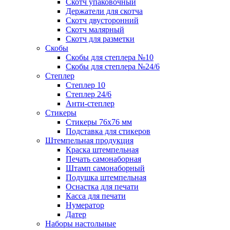
Скотч упаковочный
Держатели для скотча
Скотч двусторонний
Скотч малярный
Скотч для разметки
Скобы
Скобы для степлера №10
Скобы для степлера №24/6
Степлер
Степлер 10
Степлер 24/6
Анти-степлер
Стикеры
Стикеры 76x76 мм
Подставка для стикеров
Штемпельная продукция
Краска штемпельная
Печать самонаборная
Штамп самонаборный
Подушка штемпельная
Оснастка для печати
Касса для печати
Нумератор
Датер
Наборы настольные