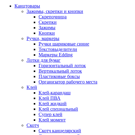
Канцтовары
Зажимы, скрепки и кнопки
Скрепочница
Скрепки
Зажимы
Кнопки
Ручки, маркеры
Ручки шариковые синие
Текстовыделители
Маркеры Edding
Лотки для бумаг
Горизонтальный лоток
Вертикальный лоток
Пластиковые боксы
Организатор рабочего места
Клей
Клей-карандаш
Клей ПВА
Клей жидкий
Клей специальный
Супер клей
Клей момент
Скотч
Скотч канцелярский