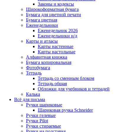
Законы и кодексы
Широкоформатная бумага
Бумага для цветной печати
Бумага цветная
Еженедельники
Еженедельник 2026
Еженедельники н/д
Карты и атласы
Карты настенные
Карты настольные
Алфавитная книжка
Бумага копировальная
Фотобумага
Тетрадь
Тетрадь со сменным блоком
Тетрадь общая
Обложки для учебников и тетрадей
Калька
Всё для письма
Ручки шариковые
Шариковая ручка Schneider
Ручки гелевые
Ручки Pilot
Ручки стираемые
Ручки на подставке