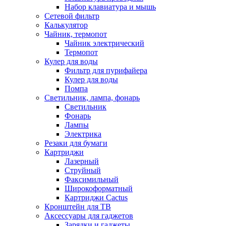
Набор клавиатура и мышь
Сетевой фильтр
Калькулятор
Чайник, термопот
Чайник электрический
Термопот
Кулер для воды
Фильтр для пурифайера
Кулер для воды
Помпа
Светильник, лампа, фонарь
Светильник
Фонарь
Лампы
Электрика
Резаки для бумаги
Картриджи
Лазерный
Струйный
Факсимильный
Широкоформатный
Картриджи Cactus
Кронштейн для ТВ
Аксессуары для гаджетов
Зарядки и гаджеты