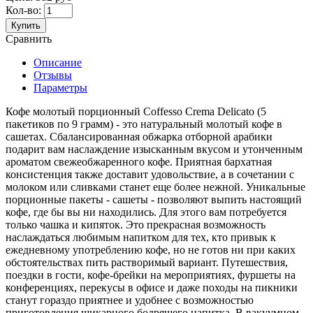
Кол-во:
Купить
Сравнить
Описание
Отзывы
Параметры
Кофе молотый порционный Coffesso Crema Delicato (5
пакетиков по 9 грамм) - это натуральный молотый кофе в
сашетах. Сбалансированная обжарка отборной арабики
подарит вам наслаждение изысканным вкусом и утонченным
ароматом свежеобжаренного кофе. Приятная бархатная
консистенция также доставит удовольствие, а в сочетании с
молоком или сливками станет еще более нежной. Уникальные
порционные пакеты - сашеты - позволяют выпить настоящий
кофе, где бы вы ни находились. Для этого вам потребуется
только чашка и кипяток. Это прекрасная возможность
наслаждаться любимым напитком для тех, кто привык к
ежедневному употреблению кофе, но не готов ни при каких
обстоятельствах пить растворимый вариант. Путешествия,
поездки в гости, кофе-брейки на мероприятиях, фуршеты на
конференциях, перекусы в офисе и даже походы на пикники
станут гораздо приятнее и удобнее с возможностью
приготовления шикарного бодрящего напитка. В вакуумном