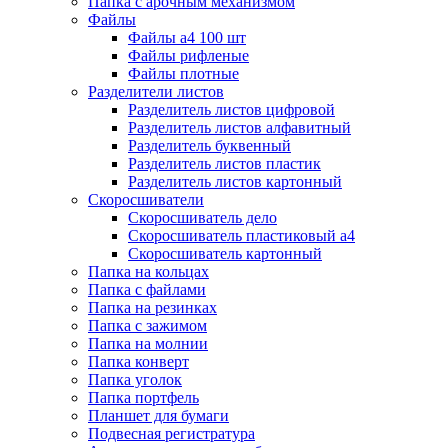
Папка с арочным механизмом
Файлы
Файлы а4 100 шт
Файлы рифленые
Файлы плотные
Разделители листов
Разделитель листов цифровой
Разделитель листов алфавитный
Разделитель буквенный
Разделитель листов пластик
Разделитель листов картонный
Скоросшиватели
Скоросшиватель дело
Скоросшиватель пластиковый а4
Скоросшиватель картонный
Папка на кольцах
Папка с файлами
Папка на резинках
Папка с зажимом
Папка на молнии
Папка конверт
Папка уголок
Папка портфель
Планшет для бумаги
Подвесная регистратура