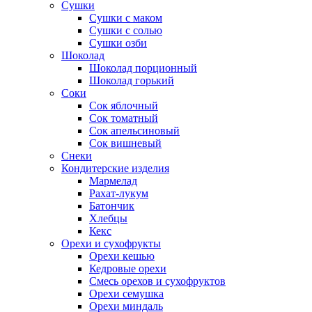
Сушки
Сушки с маком
Сушки с солью
Сушки озби
Шоколад
Шоколад порционный
Шоколад горький
Соки
Сок яблочный
Сок томатный
Сок апельсиновый
Сок вишневый
Снеки
Кондитерские изделия
Мармелад
Рахат-лукум
Батончик
Хлебцы
Кекс
Орехи и сухофрукты
Орехи кешью
Кедровые орехи
Смесь орехов и сухофруктов
Орехи семушка
Орехи миндаль