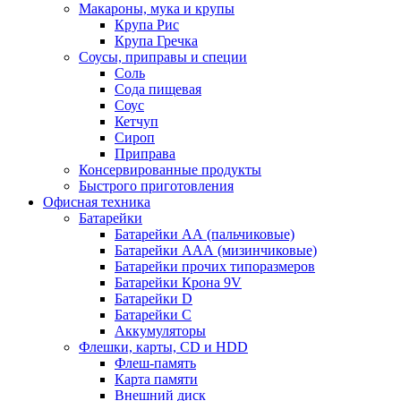
Макароны, мука и крупы
Крупа Рис
Крупа Гречка
Соусы, приправы и специи
Соль
Сода пищевая
Соус
Кетчуп
Сироп
Приправа
Консервированные продукты
Быстрого приготовления
Офисная техника
Батарейки
Батарейки АА (пальчиковые)
Батарейки ААА (мизинчиковые)
Батарейки прочих типоразмеров
Батарейки Крона 9V
Батарейки D
Батарейки С
Аккумуляторы
Флешки, карты, CD и HDD
Флеш-память
Карта памяти
Внешний диск