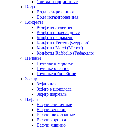
Сливки порционные
Вода
Вода газированная
Вода негазированная
Конфеты
Конфеты леденцы
Конфеты шоколадные
Конфеты карамель
Конфеты Ferrero (Ферреро)
Конфеты Merci (Мерси)
Конфеты Raffaello (Рафаэлло)
Печенье
Печенье в коробке
Печенье овсяное
Печенье юбилейное
Зефир
Зефир нева
Зефир в шоколаде
Зефир шармэль
Вафли
Вафли сливочные
Вафли венские
Вафли шоколадные
Вафли коровка
Вафли яшкино