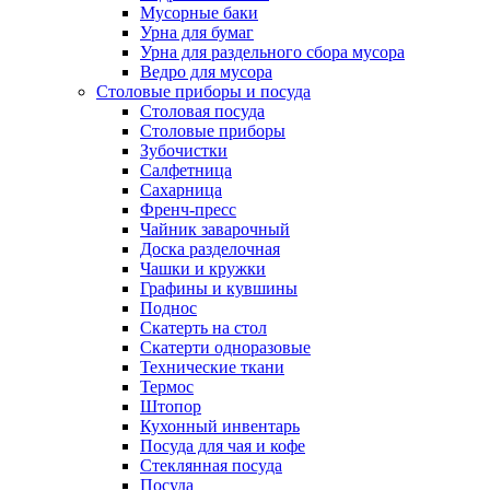
Мусорные баки
Урна для бумаг
Урна для раздельного сбора мусора
Ведро для мусора
Столовые приборы и посуда
Столовая посуда
Столовые приборы
Зубочистки
Салфетница
Сахарница
Френч-пресс
Чайник заварочный
Доска разделочная
Чашки и кружки
Графины и кувшины
Поднос
Скатерть на стол
Скатерти одноразовые
Технические ткани
Термос
Штопор
Кухонный инвентарь
Посуда для чая и кофе
Стеклянная посуда
Посуда