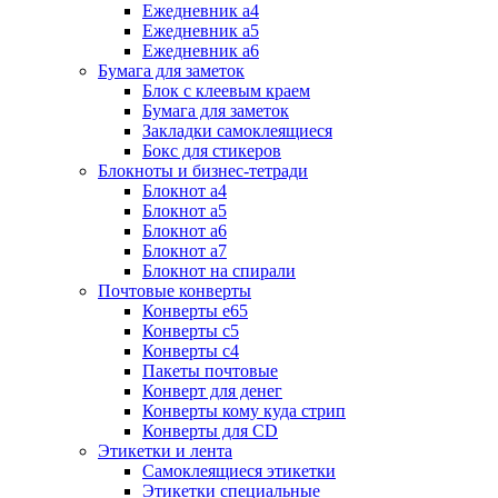
Ежедневник а4
Ежедневник а5
Ежедневник а6
Бумага для заметок
Блок с клеевым краем
Бумага для заметок
Закладки самоклеящиеся
Бокс для стикеров
Блокноты и бизнес-тетради
Блокнот а4
Блокнот а5
Блокнот а6
Блокнот а7
Блокнот на спирали
Почтовые конверты
Конверты е65
Конверты с5
Конверты с4
Пакеты почтовые
Конверт для денег
Конверты кому куда стрип
Конверты для CD
Этикетки и лента
Самоклеящиеся этикетки
Этикетки специальные