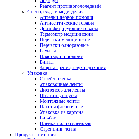
Ледоруб
Реагент противогололедный
Спецодежда и медизделия
Аптечки первой помощи
Антисептические товары
Дезинфицирующие товары
Термометр медицинский
Перчатки медицинские
Перчатки одноразовые
Бахилы
Пластыри и повязки
Бинты
Защита зрения, слуха, дыхания
Упаковка
Стрейч пленка
Упаковочные ленты
Диспенсер для ленты
Шпагаты, шнуры
Монтажные ленты
Пакеты фасовочные
Упаковка из картона
Биг-бэг
Пленка полиэтиленовая
Стреппинг лента
Продукты питания