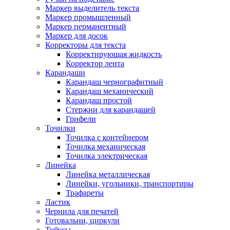
Маркер выделитель текста
Маркер промышленный
Маркер перманентный
Маркер для досок
Корректоры для текста
Корректирующая жидкость
Корректор лента
Карандаши
Карандаш чернографитный
Карандаш механический
Карандаш простой
Стержни для карандашей
Грифели
Точилки
Точилка с контейнером
Точилка механическая
Точилка электрическая
Линейка
Линейка металлическая
Линейки, угольники, транспортиры
Трафареты
Ластик
Чернила для печатей
Готовальни, циркули
Тубусы