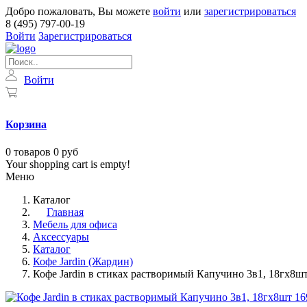
Добро пожаловать, Вы можете
войти
или
зарегистрироваться
8 (495) 797-00-19
Войти
Зарегистрироваться
Войти
Корзина
0
товаров
0 руб
Your shopping cart is empty!
Меню
Каталог
Главная
Мебель для офиса
Аксессуары
Каталог
Кофе Jardin (Жардин)
Кофе Jardin в стиках растворимый Капучино 3в1, 18гх8шт