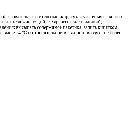
нообразователь, растительный жир, сухая молочная сыворотка,
агент антислеживающий, сахар, агент желирующий,
вления: высыпать содержимое пакетика, залить кипятком,
 не выше 24 °C и относительной влажности воздуха не более