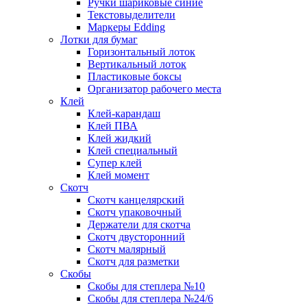
Ручки шариковые синие
Текстовыделители
Маркеры Edding
Лотки для бумаг
Горизонтальный лоток
Вертикальный лоток
Пластиковые боксы
Организатор рабочего места
Клей
Клей-карандаш
Клей ПВА
Клей жидкий
Клей специальный
Супер клей
Клей момент
Скотч
Скотч канцелярский
Скотч упаковочный
Держатели для скотча
Скотч двусторонний
Скотч малярный
Скотч для разметки
Скобы
Скобы для степлера №10
Скобы для степлера №24/6