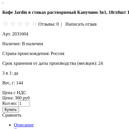
Кофе Jardin в стиках растворимый Капучино 3в1, 18гх8шт 1
Отзывы: 0
|
Написать отзыв
Арт.
2031604
Наличие:
В наличии
Страна происхождения:
Россия
Срок хранения от даты производства (месяцев):
24
3 в 1:
да
Вес, г:
144
Цена с НДС
Цена:
360 руб
Кол-во:
Купить
Сравнить
Описание