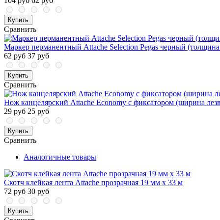
104 руб
62 руб
Купить
Сравнить
Маркер перманентный Attache Selection Pegas черный (толщина
62 руб
37 руб
Купить
Сравнить
Нож канцелярский Attache Economy с фиксатором (ширина лезви
29 руб
25 руб
Купить
Сравнить
Аналогичные товары
Скотч клейкая лента Attache прозрачная 19 мм x 33 м
72 руб
30 руб
Купить