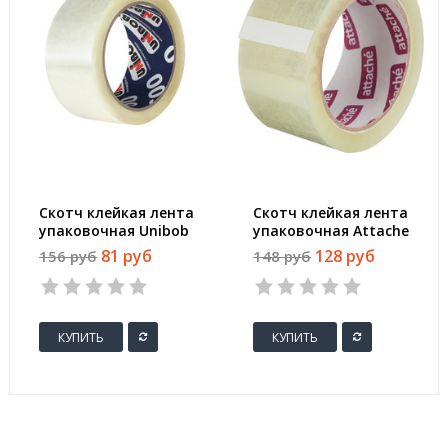
Скотч клейкая лента
Скотч клейкая лента
упаковочная Unibob
упаковочная Attache
прозрачная 48 мм x
прозрачная 50 мм x
81 руб
128 руб
156 руб
148 руб
66 м толщина 45
66 м толщина 50
мкм
мкм (морозостойкая)
3
4
5
1
2
3
4
5
1
2
3
КУПИТЬ
КУПИТЬ