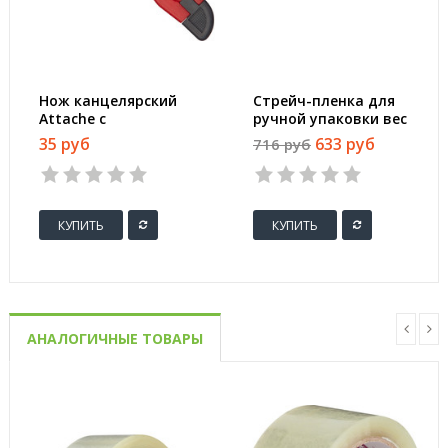
Нож канцелярский
Стрейч-пленка для
Attache с
ручной упаковки вес
фиксатором
2 кг 20 мкм x 50 см x
35 руб
633 руб
716 руб
(ширина лезвия 9
217 м (престрейч
мм)
180%)
КУПИТЬ
КУПИТЬ
АНАЛОГИЧНЫЕ ТОВАРЫ