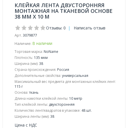
КЛЕЙКАЯ ЛЕНТА ДВУСТОРОННЯЯ
МОНТАЖНАЯ НА ТКАНЕВОЙ ОСНОВЕ
38 ММ Х 10 М
Отзывы: 0
|
Написать отзыв
Арт.
3079877
В наличии
Наличие:
Торговая марка:
NoName
Плотность:
135 мкм
Ширина (мм):
38
Страна происхождения:
Россия
Дополнительные свойства:
универсальная
Максимальный вес предмета для монтажных клейких лент:
115 г
Основа:
ткань
Длина намотки клейкой ленты:
10 метр
Тип клейкой ленты:
двухсторонняя
Количество лент/квадратов в упаковке:
48 шт.
Ширина ленты (мм):
38
Цена с НДС