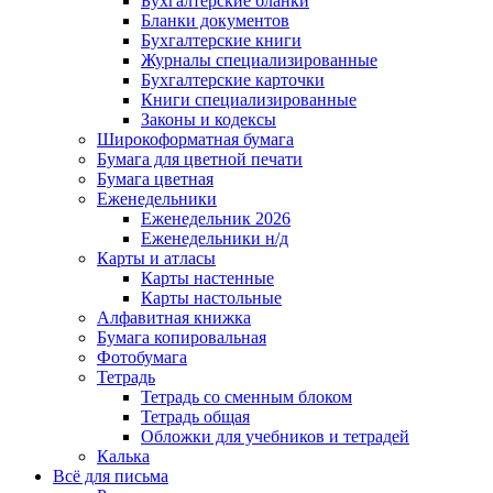
Бухгалтерские бланки
Бланки документов
Бухгалтерские книги
Журналы специализированные
Бухгалтерские карточки
Книги специализированные
Законы и кодексы
Широкоформатная бумага
Бумага для цветной печати
Бумага цветная
Еженедельники
Еженедельник 2026
Еженедельники н/д
Карты и атласы
Карты настенные
Карты настольные
Алфавитная книжка
Бумага копировальная
Фотобумага
Тетрадь
Тетрадь со сменным блоком
Тетрадь общая
Обложки для учебников и тетрадей
Калька
Всё для письма