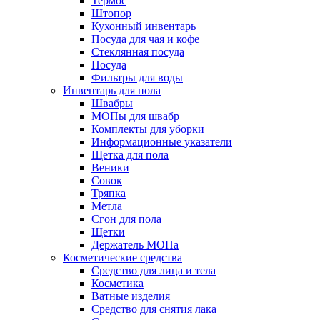
Термос
Штопор
Кухонный инвентарь
Посуда для чая и кофе
Стеклянная посуда
Посуда
Фильтры для воды
Инвентарь для пола
Швабры
МОПы для швабр
Комплекты для уборки
Информационные указатели
Щетка для пола
Веники
Совок
Тряпка
Метла
Сгон для пола
Щетки
Держатель МОПа
Косметические средства
Средство для лица и тела
Косметика
Ватные изделия
Средство для снятия лака