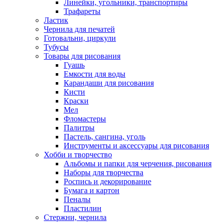
Линейки, угольники, транспортиры
Трафареты
Ластик
Чернила для печатей
Готовальни, циркули
Тубусы
Товары для рисования
Гуашь
Емкости для воды
Карандаши для рисования
Кисти
Краски
Мел
Фломастеры
Палитры
Пастель, сангина, уголь
Инструменты и аксессуары для рисования
Хобби и творчество
Альбомы и папки для черчения, рисования
Наборы для творчества
Роспись и декорирование
Бумага и картон
Пеналы
Пластилин
Стержни, чернила