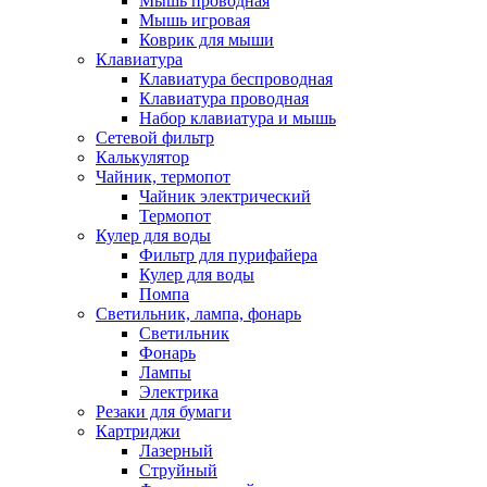
Мышь проводная
Мышь игровая
Коврик для мыши
Клавиатура
Клавиатура беспроводная
Клавиатура проводная
Набор клавиатура и мышь
Сетевой фильтр
Калькулятор
Чайник, термопот
Чайник электрический
Термопот
Кулер для воды
Фильтр для пурифайера
Кулер для воды
Помпа
Светильник, лампа, фонарь
Светильник
Фонарь
Лампы
Электрика
Резаки для бумаги
Картриджи
Лазерный
Струйный