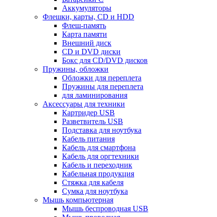
Аккумуляторы
Флешки, карты, CD и HDD
Флеш-память
Карта памяти
Внешний диск
CD и DVD диски
Бокс для CD/DVD дисков
Пружины, обложки
Обложки для переплета
Пружины для переплета
для ламинирования
Аксессуары для техники
Картридер USB
Разветвитель USB
Подставка для ноутбука
Кабель питания
Кабель для смартфона
Кабель для оргтехники
Кабель и переходник
Кабельная продукция
Стяжка для кабеля
Сумка для ноутбука
Мышь компьютерная
Мышь беспроводная USB