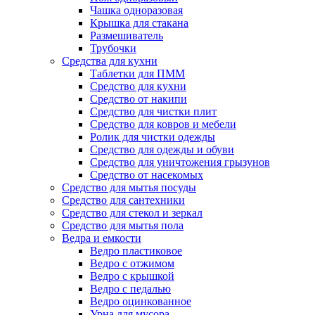
Чашка одноразовая
Крышка для стакана
Размешиватель
Трубочки
Средства для кухни
Таблетки для ПММ
Средство для кухни
Средство от накипи
Средство для чистки плит
Средство для ковров и мебели
Ролик для чистки одежды
Средство для одежды и обуви
Средство для уничтожения грызунов
Средство от насекомых
Средство для мытья посуды
Средство для сантехники
Средство для стекол и зеркал
Средство для мытья пола
Ведра и емкости
Ведро пластиковое
Ведро с отжимом
Ведро с крышкой
Ведро с педалью
Ведро оцинкованное
Урна для мусора