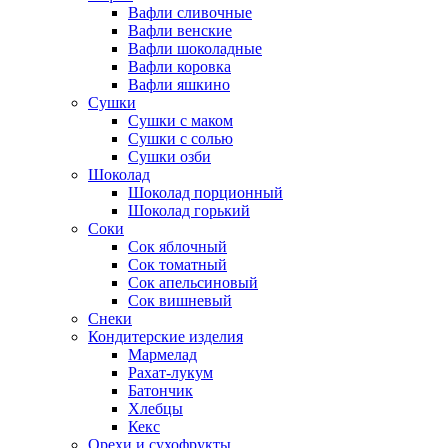
Вафли сливочные
Вафли венские
Вафли шоколадные
Вафли коровка
Вафли яшкино
Сушки
Сушки с маком
Сушки с солью
Сушки озби
Шоколад
Шоколад порционный
Шоколад горький
Соки
Сок яблочный
Сок томатный
Сок апельсиновый
Сок вишневый
Снеки
Кондитерские изделия
Мармелад
Рахат-лукум
Батончик
Хлебцы
Кекс
Орехи и сухофрукты