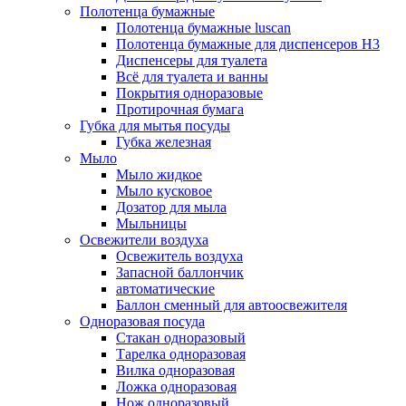
Полотенца бумажные
Полотенца бумажные luscan
Полотенца бумажные для диспенсеров H3
Диспенсеры для туалета
Всё для туалета и ванны
Покрытия одноразовые
Протирочная бумага
Губка для мытья посуды
Губка железная
Мыло
Мыло жидкое
Мыло кусковое
Дозатор для мыла
Мыльницы
Освежители воздуха
Освежитель воздуха
Запасной баллончик
автоматические
Баллон сменный для автоосвежителя
Одноразовая посуда
Стакан одноразовый
Тарелка одноразовая
Вилка одноразовая
Ложка одноразовая
Нож одноразовый