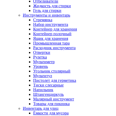
Отбеливатели
Жидкость для стирки
Гель для стирки
Инструменты и инвентарь
Стремянка
Набор инструмента
Контейнер для хранения
Контейнер полочный
Ящик для хранения
Промышленная тара
Расходник инструмента
Отвертки
Рулетка
Мультиметр
Уровень
Угольник столярный
Мультитул
Пистолет для герметика
Тиски слесарные
Напильник
Штангенциркуль
Малярный инструмент
Товары для пикника
Инвентарь для улиц
Ёмкости для мусора