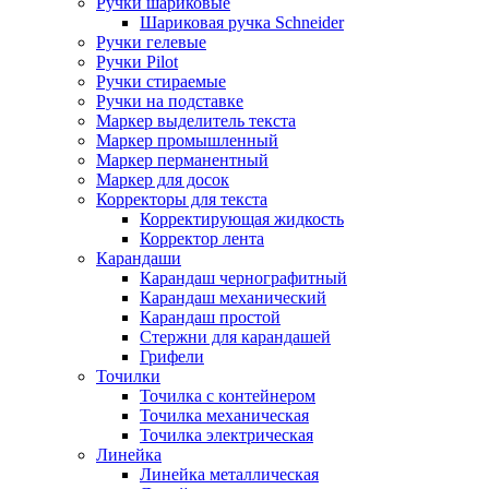
Ручки шариковые
Шариковая ручка Schneider
Ручки гелевые
Ручки Pilot
Ручки стираемые
Ручки на подставке
Маркер выделитель текста
Маркер промышленный
Маркер перманентный
Маркер для досок
Корректоры для текста
Корректирующая жидкость
Корректор лента
Карандаши
Карандаш чернографитный
Карандаш механический
Карандаш простой
Стержни для карандашей
Грифели
Точилки
Точилка с контейнером
Точилка механическая
Точилка электрическая
Линейка
Линейка металлическая