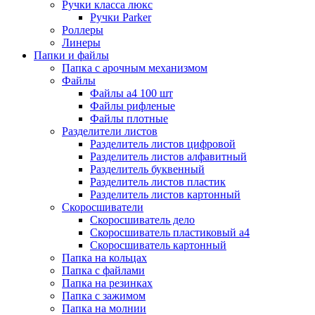
Ручки класса люкс
Ручки Parker
Роллеры
Линеры
Папки и файлы
Папка с арочным механизмом
Файлы
Файлы а4 100 шт
Файлы рифленые
Файлы плотные
Разделители листов
Разделитель листов цифровой
Разделитель листов алфавитный
Разделитель буквенный
Разделитель листов пластик
Разделитель листов картонный
Скоросшиватели
Скоросшиватель дело
Скоросшиватель пластиковый а4
Скоросшиватель картонный
Папка на кольцах
Папка с файлами
Папка на резинках
Папка с зажимом
Папка на молнии