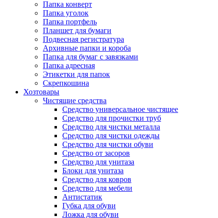
Папка конверт
Папка уголок
Папка портфель
Планшет для бумаги
Подвесная регистратура
Архивные папки и короба
Папка для бумаг с завязками
Папка адресная
Этикетки для папок
Скрепкошина
Хозтовары
Чистящие средства
Средство универсальное чистящее
Средство для прочистки труб
Средство для чистки металла
Средство для чистки одежды
Средство для чистки обуви
Средство от засоров
Средство для унитаза
Блоки для унитаза
Средство для ковров
Средство для мебели
Антистатик
Губка для обуви
Ложка для обуви