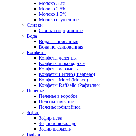
Молоко 3,2%
Молоко 2,5%
Молоко 1,5%
Молоко сгущенное
Сливки
Сливки порционные
Вода
Вода газированная
Вода негазированная
Конфеты
Конфеты леденцы
Конфеты шоколадные
Конфеты карамель
Конфеты Ferrero (Ферреро)
Конфеты Merci (Мерси)
Конфеты Raffaello (Рафаэлло)
Печенье
Печенье в коробке
Печенье овсяное
Печенье юбилейное
Зефир
Зефир нева
Зефир в шоколаде
Зефир шармэль
Вафли