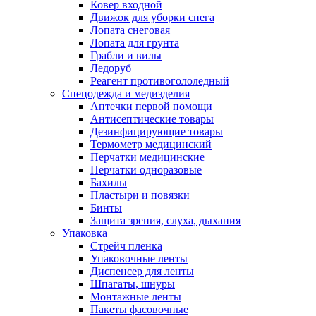
Ковер входной
Движок для уборки снега
Лопата снеговая
Лопата для грунта
Грабли и вилы
Ледоруб
Реагент противогололедный
Спецодежда и медизделия
Аптечки первой помощи
Антисептические товары
Дезинфицирующие товары
Термометр медицинский
Перчатки медицинские
Перчатки одноразовые
Бахилы
Пластыри и повязки
Бинты
Защита зрения, слуха, дыхания
Упаковка
Стрейч пленка
Упаковочные ленты
Диспенсер для ленты
Шпагаты, шнуры
Монтажные ленты
Пакеты фасовочные