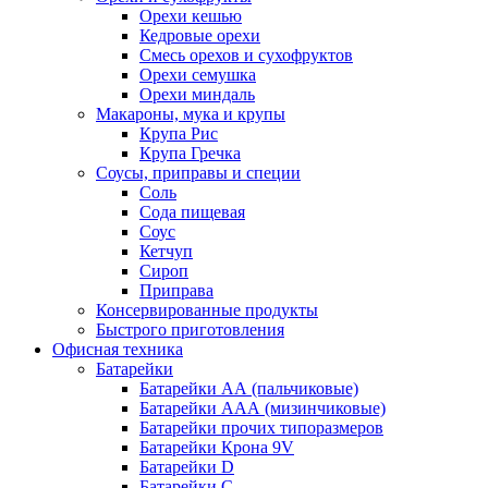
Орехи кешью
Кедровые орехи
Смесь орехов и сухофруктов
Орехи семушка
Орехи миндаль
Макароны, мука и крупы
Крупа Рис
Крупа Гречка
Соусы, приправы и специи
Соль
Сода пищевая
Соус
Кетчуп
Сироп
Приправа
Консервированные продукты
Быстрого приготовления
Офисная техника
Батарейки
Батарейки АА (пальчиковые)
Батарейки ААА (мизинчиковые)
Батарейки прочих типоразмеров
Батарейки Крона 9V
Батарейки D
Батарейки С