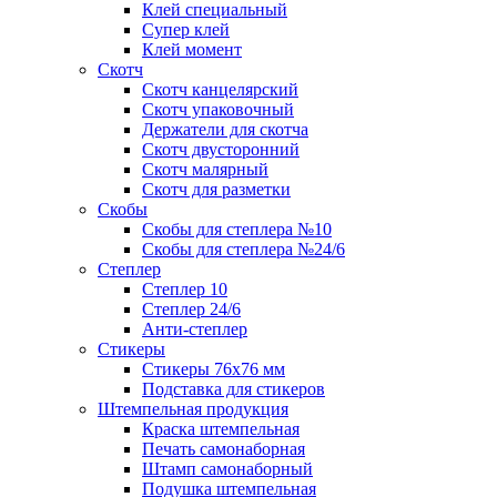
Клей специальный
Супер клей
Клей момент
Скотч
Скотч канцелярский
Скотч упаковочный
Держатели для скотча
Скотч двусторонний
Скотч малярный
Скотч для разметки
Скобы
Скобы для степлера №10
Скобы для степлера №24/6
Степлер
Степлер 10
Степлер 24/6
Анти-степлер
Стикеры
Стикеры 76x76 мм
Подставка для стикеров
Штемпельная продукция
Краска штемпельная
Печать самонаборная
Штамп самонаборный
Подушка штемпельная