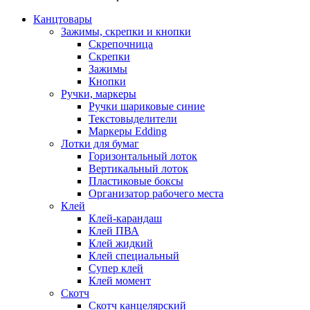
Канцтовары
Зажимы, скрепки и кнопки
Скрепочница
Скрепки
Зажимы
Кнопки
Ручки, маркеры
Ручки шариковые синие
Текстовыделители
Маркеры Edding
Лотки для бумаг
Горизонтальный лоток
Вертикальный лоток
Пластиковые боксы
Организатор рабочего места
Клей
Клей-карандаш
Клей ПВА
Клей жидкий
Клей специальный
Супер клей
Клей момент
Скотч
Скотч канцелярский