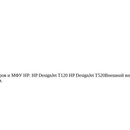
в и МФУ HP: HP DesignJet T120 HP DesignJet T520Внешний вид
м.