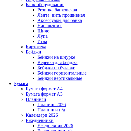
Банк оборудование
Резинка банковская
Лента, нить прошивная
Аксессуары для банка
Напальчник
Шило
Лупа
Игла
Картотека
Бейджи
Бейджи на шнурке
Веревка для бейджа
Бейджи на булавке
Бейджи горизонтальные
Бейджи вертикальные
Бумага
Бумага формат А4
Бумага формат А3
Планинги
Планинг 2026
Планинги н/д
Календари 2026
Ежедневники
Ежедневник 2026
Ежедневники н/д