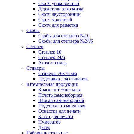
Скотч упаковочный
Держатели для скотча
Скотч двусторонний
Скотч малярный
Скотч для разметки
Скобы
Скобы для степлера №10
Скобы для степлера №24/6
Степлер
Степлер 10
Степлер 24/6
Анти-степлер
Стикеры
Стикеры 76x76 мм
Подставка для стикеров
Штемпельная продукция
Краска штемпельная
Печать самонаборная
Штамп самонаборный
Подушка штемпельная
Оснастка для печати
Касса для печати
Нумератор
Датер
Наборы настольные