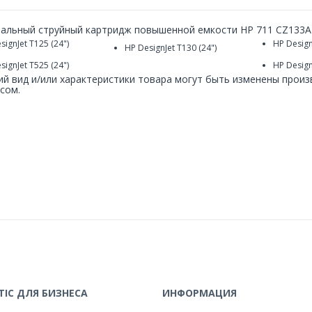
альный струйный картридж повышенной емкости HP 711 CZ133A
signJet T125 (24")
HP Design
HP DesignJet T130 (24")
signJet T525 (24")
HP Design
й вид и/или характеристики товара могут быть изменены прои
сом.
IC ДЛЯ БИЗНЕСА
ИНФОРМАЦИЯ