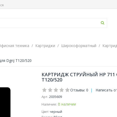
ься
Офисная техника
Картриджи
Широкоформатный
Картри
для DgnJ T120/520
КАРТРИДЖ СТРУЙНЫЙ HP 711 C
T120/520
Отзывы: 0
|
Написать о
Арт.
2035609
В наличии
Наличие:
Цвет:
черный