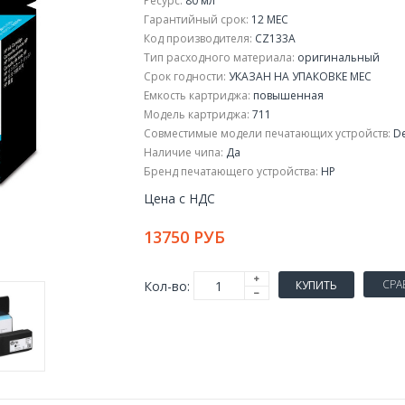
Ресурс:
80 мл
Гарантийный срок:
12 МЕС
Код производителя:
CZ133A
Тип расходного материала:
оригинальный
Срок годности:
УКАЗАН НА УПАКОВКЕ МЕС
Емкость картриджа:
повышенная
Модель картриджа:
711
Совместимые модели печатающих устройств:
De
Наличие чипа:
Да
Бренд печатающего устройства:
HP
Цена с НДС
13750 РУБ
СРА
Кол-во:
КУПИТЬ