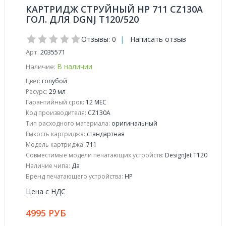
КАРТРИДЖ СТРУЙНЫЙ HP 711 CZ130A
ГОЛ. ДЛЯ DGNJ T120/520
Отзывы: 0
|
Написать отзыв
Арт.
2035571
В наличии
Наличие:
Цвет:
голубой
Ресурс:
29 мл
Гарантийный срок:
12 МЕС
Код производителя:
CZ130A
Тип расходного материала:
оригинальный
Емкость картриджа:
стандартная
Модель картриджа:
711
Совместимые модели печатающих устройств:
DesignJet T120
Наличие чипа:
Да
Бренд печатающего устройства:
HP
Цена с НДС
4995 РУБ