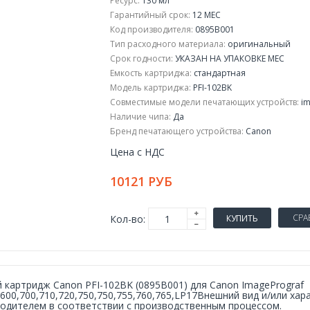
Ресурс:
130 мл
Гарантийный срок:
12 МЕС
Код производителя:
0895B001
Тип расходного материала:
оригинальный
Срок годности:
УКАЗАН НА УПАКОВКЕ МЕС
Емкость картриджа:
стандартная
Модель картриджа:
PFI-102BK
Совместимые модели печатающих устройств:
im
Наличие чипа:
Да
Бренд печатающего устройства:
Canon
Цена с НДС
10121 РУБ
СРА
Кол-во:
КУПИТЬ
 картридж Canon PFI-102BK (0895B001) для Canon ImagePrograf
,600,700,710,720,750,750,755,760,765,LP17Внешний вид и/или ха
одителем в соответствии с производственным процессом.