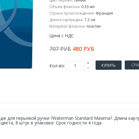
Цвет чернил:
синий
Объем флакона:
0.33 мл
Страна происхождения:
Франция
Длина картриджа:
7.2 см
Материал флакона:
пластик
Цена с НДС
707 РУБ
480 РУБ
СРА
Кол-во:
КУПИТЬ
дж для перьевой ручки ?Waterman Standard Maxima?. Длина картр
 цвета, 8 штук в упаковке. Срок годности 4 года.