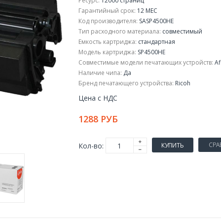
Ресурс:
12000 страниц
Гарантийный срок:
12 МЕС
Код производителя:
SASP4500HE
Тип расходного материала:
совместимый
Емкость картриджа:
стандартная
Модель картриджа:
SP4500HE
Совместимые модели печатающих устройств:
Af
Наличие чипа:
Да
Бренд печатающего устройства:
Ricoh
Цена с НДС
1288 РУБ
СРА
Кол-во:
КУПИТЬ