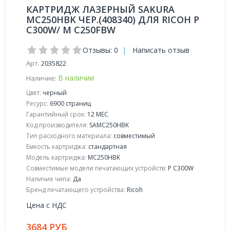
КАРТРИДЖ ЛАЗЕРНЫЙ SAKURA
MC250HBK ЧЕР.(408340) ДЛЯ RICOH P
C300W/ M C250FBW
Отзывы: 0
|
Написать отзыв
Арт.
2035822
В наличии
Наличие:
Цвет:
черный
Ресурс:
6900 страниц
Гарантийный срок:
12 МЕС
Код производителя:
SAMC250HBK
Тип расходного материала:
совместимый
Емкость картриджа:
стандартная
Модель картриджа:
MC250HBK
Совместимые модели печатающих устройств:
P C300W
Наличие чипа:
Да
Бренд печатающего устройства:
Ricoh
Цена с НДС
3684 РУБ