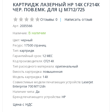
КАРТРИДЖ ЛАЗЕРНЫЙ HP 14X CF214X
ЧЕР. ПОВ.ЕМК. ДЛЯ LJ M712/725
Отзывы: 0
|
Написать отзыв
Арт.
2035566
В наличии
Наличие:
Цвет:
черный
Ресурс:
17500 страниц
Тип:
картридж
Гарантийный срок:
12 МЕС
Код производителя:
CF214X
Тип расходного материала:
оригинальный
Емкость картриджа:
повышенная
Модель картриджа:
14X
Совместимые модели печатающих устройств:
LaserJet
Enterprise 700 M712dn
Наличие чипа:
Да
Бренд печатающего устройства:
HP
Цена с НДС