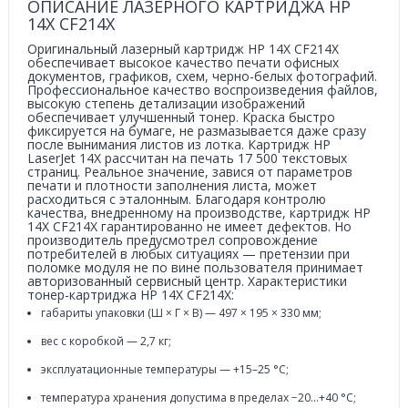
ОПИСАНИЕ ЛАЗЕРНОГО КАРТРИДЖА HP
14X CF214X
Оригинальный лазерный картридж HP 14X CF214X
обеспечивает высокое качество печати офисных
документов, графиков, схем, черно-белых фотографий.
Профессиональное качество воспроизведения файлов,
высокую степень детализации изображений
обеспечивает улучшенный тонер. Краска быстро
фиксируется на бумаге, не размазывается даже сразу
после вынимания листов из лотка. Картридж HP
LaserJet 14X рассчитан на печать 17 500 текстовых
страниц. Реальное значение, завися от параметров
печати и плотности заполнения листа, может
расходиться с эталонным. Благодаря контролю
качества, внедренному на производстве, картридж HP
14X CF214X гарантированно не имеет дефектов. Но
производитель предусмотрел сопровождение
потребителей в любых ситуациях — претензии при
поломке модуля не по вине пользователя принимает
авторизованный сервисный центр. Характеристики
тонер-картриджа HP 14X CF214X:
габариты упаковки (Ш × Г × В) — 497 × 195 × 330 мм;
вес с коробкой — 2,7 кг;
эксплуатационные температуры — +15–25 °C;
температура хранения допустима в пределах −20…+40 °C;