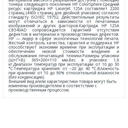
тонера следующего поколения HP ColorSphere.Средний
ресурс картриджа HP LaserJet 125A составляет 2200
страниц (4400 страниц для двойной упаковки) согласно
стандарту ISO/IEC 19752. Действительные результаты
могут отличаться в зависимости от печатаемых
изображений и других факторов.Картридж HP 125A
CB540AD сопровождается гарантией отсутствия
дефектов в материалах и производственных дефектов.
HP — лидер в сфере экологичных технологий печати.
Жесткий контроль качества, гарантия и поддержка HP
способствуют экономии времени при эксплуатации и
обеспечению низкой стоимости владения и
обслуживания печатающей техники.Размеры упаковки
(Ш×Г×В): 365×200×110 мм.Вес в упаковке: 1,6
кг.Диапазон температур при эксплуатации: от 10 до 30
°C.Температура хранения: от −20 до 40 °C.Влажность
при хранении: от 10 до 90% относительной влажности
(без конденсации).
Внешний вид и/или характеристики товара могут быть
изменены производителем в соответствии с
производственным процессом.