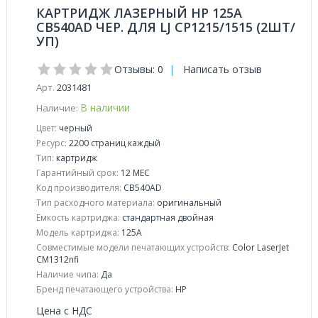
КАРТРИДЖ ЛАЗЕРНЫЙ HP 125A
CB540AD ЧЕР. ДЛЯ LJ CP1215/1515 (2ШТ/
УП)
Отзывы: 0
|
Написать отзыв
Арт.
2031481
В наличии
Наличие:
Цвет:
черный
Ресурс:
2200 страниц каждый
Тип:
картридж
Гарантийный срок:
12 МЕС
Код производителя:
CB540AD
Тип расходного материала:
оригинальный
Емкость картриджа:
стандартная двойная
Модель картриджа:
125A
Совместимые модели печатающих устройств:
Color LaserJet
CM1312nfi
Наличие чипа:
Да
Бренд печатающего устройства:
HP
Цена с НДС